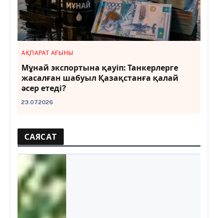
АҚПАРАТ АҒЫНЫ
Мұнай экспортына қауіп: Танкерлерге
жасалған шабуыл Қазақстанға қалай
әсер етеді?
23.07.2026
САЯСАТ