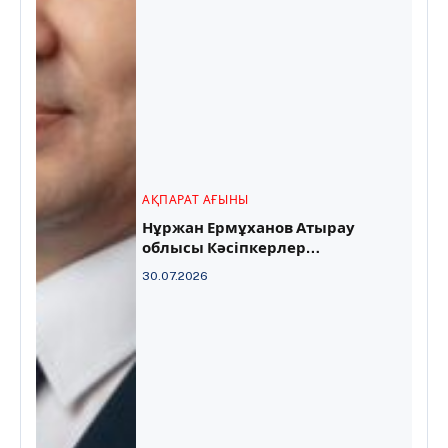
АҚПАРАТ АҒЫНЫ
Нұржан Ермұханов Атырау
облысы Кәсіпкерлер
палатасының директоры болып
30.07.2026
тағайындалды