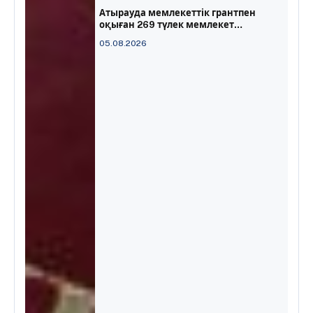
Атырауда мемлекеттік грантпен
оқыған 269 түлек мемлекет
алдындағы міндеттемесін
05.08.2026
орындамаған