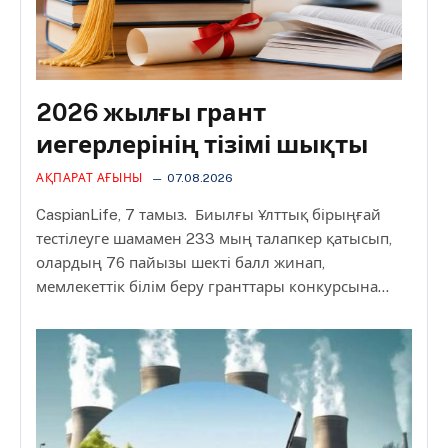
2026 жылғы грант
иегерлерінің тізімі шықты
АҚПАРАТ АҒЫНЫ
07.08.2026
CaspianLife, 7 тамыз. Биылғы Ұлттық бірыңғай
тестілеуге шамамен 233 мың талапкер қатысып,
олардың 76 пайызы шекті балл жинап,
мемлекеттік білім беру гранттары конкурсына…