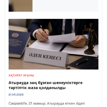
АҚПАРАТ АҒЫНЫ
Атырауда заң бұзған шенеуніктерге
тәртіптік жаза қолданылды
21.05.2026
Caspianlife, 21 мамыр. Атырауда өткен Әдеп