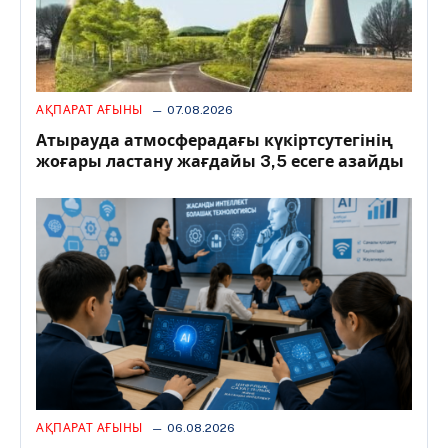
АҚПАРАТ АҒЫНЫ
07.08.2026
Атырауда атмосферадағы күкіртсутегінің
жоғары ластану жағдайы 3,5 есеге азайды
АҚПАРАТ АҒЫНЫ
06.08.2026