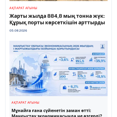
АҚПАРАТ АҒЫНЫ
Жарты жылда 884,8 мың тонна жүк:
Құрық порты көрсеткішін арттырды
05.08.2026
АҚПАРАТ АҒЫНЫ
Мұнайға ғана сүйенетін заман өтті:
Маңғыстау экономикасында не өзгерді?