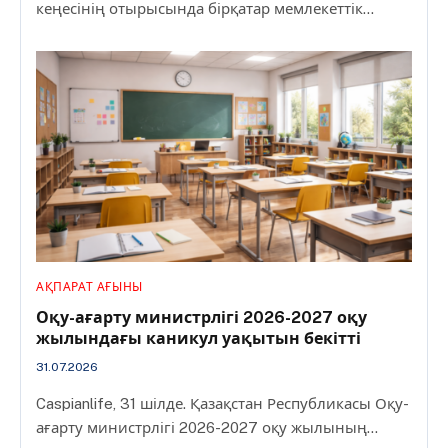
кеңесінің отырысында бірқатар мемлекеттік…
АҚПАРАТ АҒЫНЫ
Оқу-ағарту министрлігі 2026-2027 оқу
жылындағы каникул уақытын бекітті
31.07.2026
Caspianlife, 31 шілде. Қазақстан Республикасы Оқу-
ағарту министрлігі 2026-2027 оқу жылының…