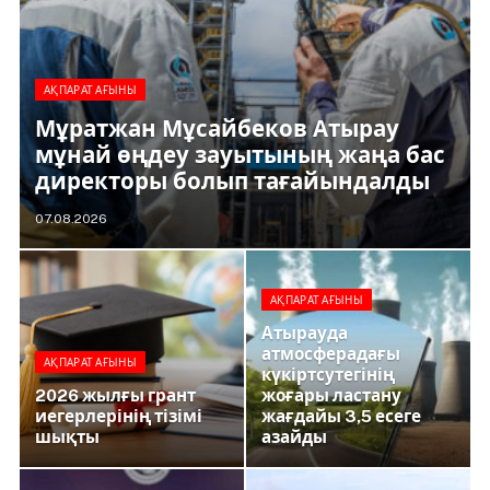
АҚПАРАТ АҒЫНЫ
Мұратжан Мұсайбеков Атырау
мұнай өңдеу зауытының жаңа бас
н
директоры болып тағайындалды
07.08.2026
АҚПАРАТ АҒЫНЫ
Атырауда
атмосферадағы
АҚПАРАТ АҒЫНЫ
күкіртсутегінің
2026 жылғы грант
жоғары ластану
иегерлерінің тізімі
жағдайы 3,5 есеге
шықты
азайды