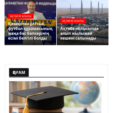
АҚПАРАТ АҒЫНЫ
АҚПАРАТ АҒЫНЫ
Қазақстан ұлттық
-
футбол құрамасының
Ақтөбе облысында
жаңа бас бапкерінің
алып жылыжай
есімі белгілі болды
кешені салынады
ҚОҒАМ