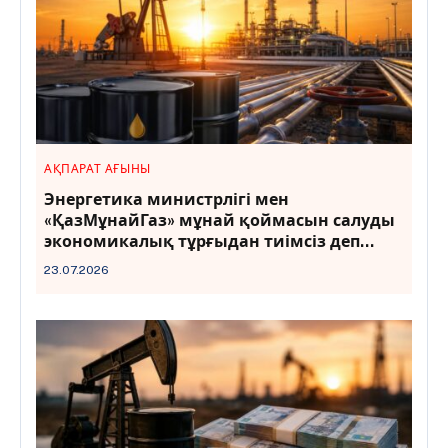
АҚПАРАТ АҒЫНЫ
Энергетика министрлігі мен
«ҚазМұнайГаз» мұнай қоймасын салуды
экономикалық тұрғыдан тиімсіз деп
санайды
23.07.2026