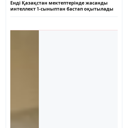
️Енді Қазақстан мектептерінде жасанды
интеллект 1-сыныптан бастап оқытылады