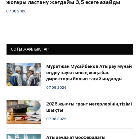
жоғары ластану жағдайы 3,5 есеге азайды
07.08.2026
СОҢҒЫ ЖАҢАЛЫҚТАР
Мұратжан Мұсайбеков Атырау мұнай
өңдеу зауытының жаңа бас
директоры болып тағайындалды
07.08.2026
2026 жылғы грант иегерлерінің тізімі
шықты
07.08.2026
Атырауда атмосферадағы