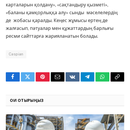
карталарын қолдану», «сақтандыру қызметі»,
«баланы қамқорлыққа алу» сынды мәселелердің
де жобасы қаралды. Кеңес жұмысы ертең де
жалғасып, пәтуалар мен құжаттардың барлығы
ресми сайттарға жарияланатын болады.
Caspian
Facebook
Twitter
Pinterest
Email
VKontakte
Telegram
WhatsApp
Copy
Link
ОҚИ ОТЫРЫҢЫЗ