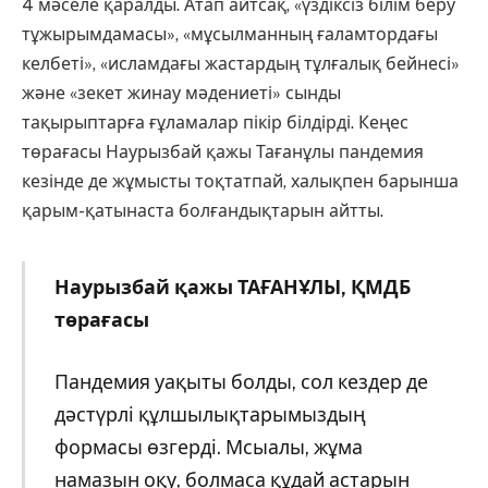
4 мәселе қаралды. Атап айтсақ, «үздіксіз білім беру
тұжырымдамасы», «мұсылманның ғаламтордағы
келбеті», «исламдағы жастардың тұлғалық бейнесі»
және «зекет жинау мәдениеті» сынды
тақырыптарға ғұламалар пікір білдірді. Кеңес
төрағасы Наурызбай қажы Тағанұлы пандемия
кезінде де жұмысты тоқтатпай, халықпен барынша
қарым-қатынаста болғандықтарын айтты.
Наурызбай қажы ТАҒАНҰЛЫ, ҚМДБ
төрағасы
Пандемия уақыты болды, сол кездер де
дәстүрлі құлшылықтарымыздың
формасы өзгерді. Мсыалы, жұма
намазын оқу, болмаса құдай астарын