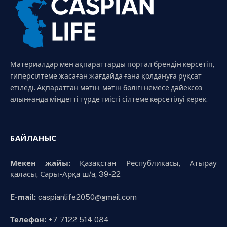
Материалдар мен ақпараттарды портал брендін көрсетіп,
гиперсілтеме жасаған жағдайда ғана қолдануға рұқсат
етіледі. Ақпараттан мәтін, мәтін бөлігі немесе дәйексөз
алынғанда міндетті түрде тиісті сілтеме көрсетілуі керек.
БАЙЛАНЫС
Мекен жайы:
Қазақстан Республикасы, Атырау
қаласы, Сары-Арқа ш/а, 39-22
E-mail:
caspianlife2050@gmail.com
Телефон:
+7 7122 514 084