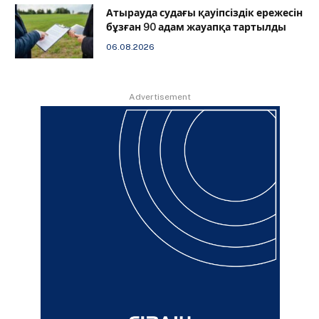
Атырауда судағы қауіпсіздік ережесін
бұзған 90 адам жауапқа тартылды
06.08.2026
Advertisement