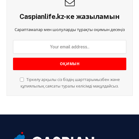
Caspianlife.kz-ке жазыламын
Сараптамалар мен шолуларды тұрақты оқимын десеңіз
Тіркелу арқылы сіз біздің шарттарымызбен және
құпиялылық саясаты туралы келісімді мақұлдайсыз.