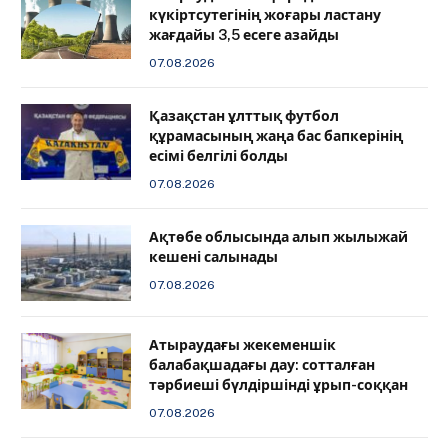
күкіртсутегінің жоғары ластану
жағдайы 3,5 есеге азайды
07.08.2026
Қазақстан ұлттық футбол
құрамасының жаңа бас бапкерінің
есімі белгілі болды
07.08.2026
Ақтөбе облысында алып жылыжай
кешені салынады
07.08.2026
Атыраудағы жекеменшік
балабақшадағы дау: сотталған
тәрбиеші бүлдіршінді ұрып-соққан
07.08.2026