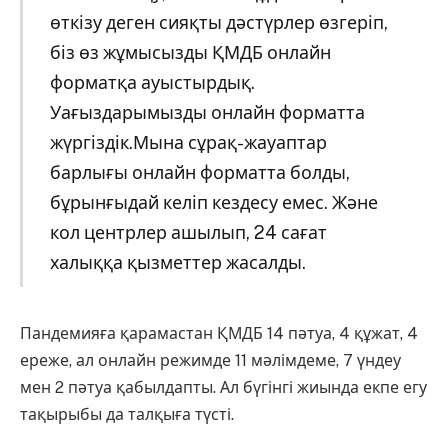
өткізу деген сияқты дәстүрлер өзгеріп,
біз өз жұмысызды ҚМДБ онлайн
форматқа ауыстырдық.
Уағыздарымызды онлайн форматта
жүргіздік.Мына сұрақ-жауаптар
барлығы онлайн форматта болды,
бұрынғыдай келіп кездесу емес. Және
кол центрлер ашылып, 24 сағат
халыққа қызметтер жасалды.
Пандемияға қарамастан ҚМДБ 14 пәтуа, 4 құжат, 4
ереже, ал онлайн режимде 11 мәлімдеме, 7 үндеу
мен 2 пәтуа қабылдапты. Ал бүгінгі жиында екпе егу
тақырыбы да талқыға түсті.