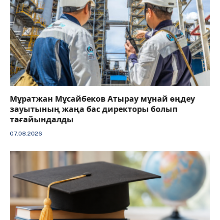
Мұратжан Мұсайбеков Атырау мұнай өңдеу
зауытының жаңа бас директоры болып
тағайындалды
07.08.2026