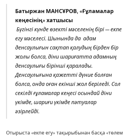
Батыржан МАНСҰРОВ, «Ғұламалар
кеңесінің» хатшысы
Бүгінгі күнде өзекті мәселенің бірі — екпе
егу мәселесі. Шынында да адам
денсаулығын сақтап қалудың бірден бір
жолы болса, діни шариғатта адамның
денсаулығы бірінші қаралады.
Денсаулығына қажетті дүние болған
болса, онда оған екінші жол беріледі. Сол
секілді ғұламалар кеңесі осындай діни
үкімде, шариғи үкімде пәтуалар
әзірлейді.
Отырыста «екпе егу» тақырыбынан басқа «төлем