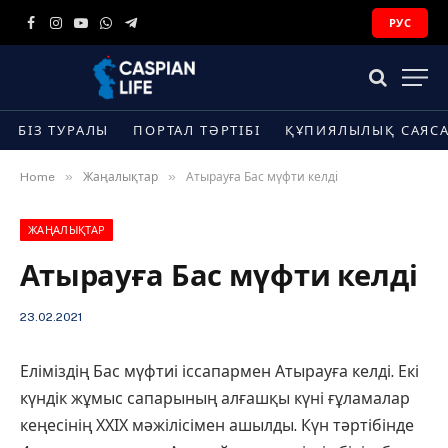
РУС
Facebook
Instagram
YouTube
WhatsApp
Telegram
БІЗ ТУРАЛЫ
ПОРТАЛ ТӘРТІБІ
ҚҰПИЯЛЫЛЫҚ САЯС
»
»
Home
Жаңалықтар
Атырауға Бас мүфти келді
ЖАҢАЛЫҚТАР
Атырауға Бас мүфти келді
23.02.2021
Еліміздің Бас мүфтиі іссапармен Атырауға келді. Екі
күндік жұмыс сапарының алғашқы күні ғұламалар
кеңесінің ХХІХ мәжілісімен ашылды. Күн тәртібінде