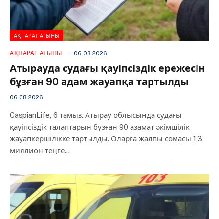
АҚПАРАТ АҒЫНЫ
АҚПАРАТ АҒЫНЫ
06.08.2026
Атырауда судағы қауіпсіздік ережесін
бұзған 90 адам жауапқа тартылды
06.08.2026
CaspianLife, 6 тамыз. Атырау облысында судағы
қауіпсіздік талаптарын бұзған 90 азамат әкімшілік
жауапкершілікке тартылды. Оларға жалпы сомасы 1,3
миллион теңге…