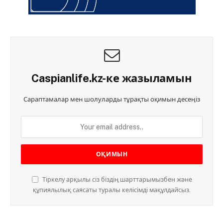
Caspianlife.kz-ке жазыламын
Сараптамалар мен шолуларды тұрақты оқимын десеңіз
Тіркелу арқылы сіз біздің шарттарымызбен және
құпиялылық саясаты туралы келісімді мақұлдайсыз.