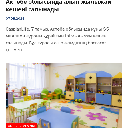
Ақтөбе облысында алып жылыжай
кешені салынады
07.08.2026
CaspianLife, 7 тамыз. Ақтөбе облысында құны 35
миллион еуроны құрайтын ірі жылыжай кешені
салынады. Бұл туралы өңір әкімдігінің баспасөз
қызметі…
АҚПАРАТ АҒЫНЫ