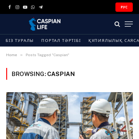
РУС
Facebook
Instagram
YouTube
WhatsApp
Telegram
БІЗ ТУРАЛЫ
ПОРТАЛ ТӘРТІБІ
ҚҰПИЯЛЫЛЫҚ САЯС
»
Home
Posts Tagged "Caspian"
BROWSING:
CASPIAN