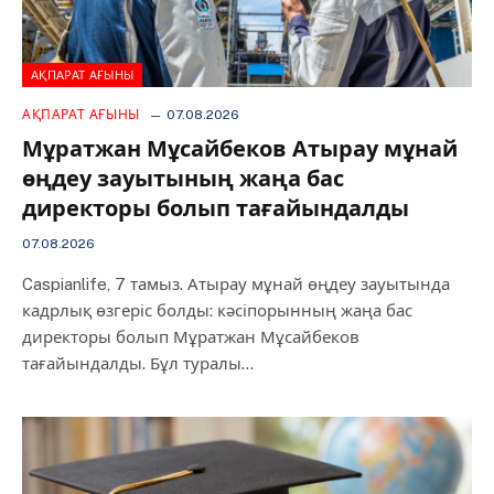
АҚПАРАТ АҒЫНЫ
АҚПАРАТ АҒЫНЫ
07.08.2026
Мұратжан Мұсайбеков Атырау мұнай
өңдеу зауытының жаңа бас
директоры болып тағайындалды
07.08.2026
Caspianlife, 7 тамыз. Атырау мұнай өңдеу зауытында
кадрлық өзгеріс болды: кәсіпорынның жаңа бас
директоры болып Мұратжан Мұсайбеков
тағайындалды. Бұл туралы…