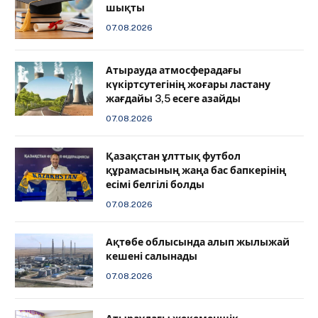
шықты
07.08.2026
Атырауда атмосферадағы
күкіртсутегінің жоғары ластану
жағдайы 3,5 есеге азайды
07.08.2026
Қазақстан ұлттық футбол
құрамасының жаңа бас бапкерінің
есімі белгілі болды
07.08.2026
Ақтөбе облысында алып жылыжай
кешені салынады
07.08.2026