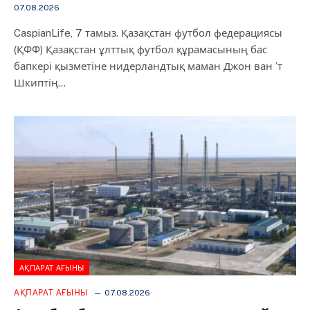
07.08.2026
CaspianLife, 7 тамыз. Қазақстан футбол федерациясы
(ҚФФ) Қазақстан ұлттық футбол құрамасының бас
бапкері қызметіне нидерландтық маман Джон ван ’т
Шкиптің…
АҚПАРАТ АҒЫНЫ
АҚПАРАТ АҒЫНЫ
07.08.2026