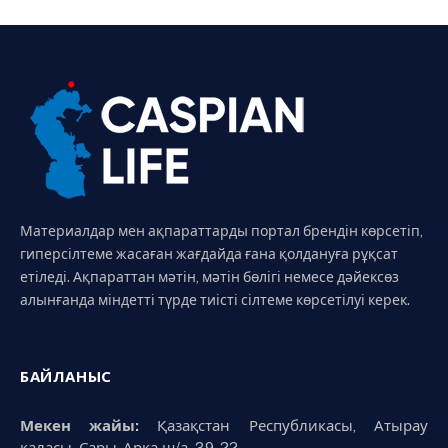
Материалдар мен ақпараттарды портал брендін көрсетіп,
гиперсілтеме жасаған жағдайда ғана қолдануға рұқсат
етіледі. Ақпараттан мәтін, мәтін бөлігі немесе дәйексөз
алынғанда міндетті түрде тиісті сілтеме көрсетілуі керек.
БАЙЛАНЫС
Мекен жайы:
Қазақстан Республикасы, Атырау
қаласы, Сары-Арқа ш/а, 39-22