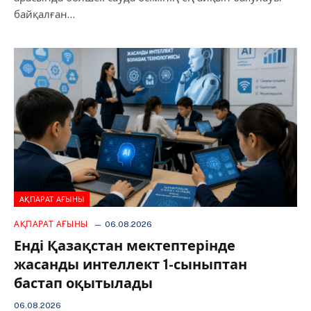
байқалған…
АҚПАРАТ АҒЫНЫ
АҚПАРАТ АҒЫНЫ
06.08.2026
️Енді Қазақстан мектептерінде
жасанды интеллект 1-сыныптан
бастап оқытылады
06.08.2026