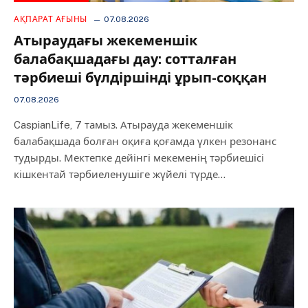
АҚПАРАТ АҒЫНЫ
07.08.2026
Атыраудағы жекеменшік
балабақшадағы дау: сотталған
тәрбиеші бүлдіршінді ұрып-соққан
07.08.2026
CaspianLife, 7 тамыз. Атырауда жекеменшік
балабақшада болған оқиға қоғамда үлкен резонанс
тудырды. Мектепке дейінгі мекеменің тәрбиешісі
кішкентай тәрбиеленушіге жүйелі түрде…