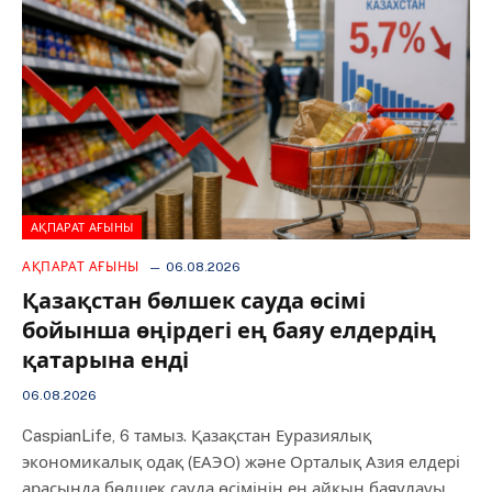
АҚПАРАТ АҒЫНЫ
АҚПАРАТ АҒЫНЫ
06.08.2026
Қазақстан бөлшек сауда өсімі
бойынша өңірдегі ең баяу елдердің
қатарына енді
06.08.2026
CaspianLife, 6 тамыз. Қазақстан Еуразиялық
экономикалық одақ (ЕАЭО) және Орталық Азия елдері
арасында бөлшек сауда өсімінің ең айқын баяулауы