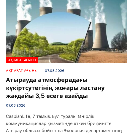
АҚПАРАТ АҒЫНЫ
АҚПАРАТ АҒЫНЫ
07.08.2026
Атырауда атмосферадағы
күкіртсутегінің жоғары ластану
жағдайы 3,5 есеге азайды
07.08.2026
CaspianLife, 7 тамыз. Бұл туралы Өңірлік
коммуникациялар қызметінде өткен брифингте
Атырау облысы бойынша Экология департаментінің