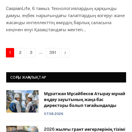
CaspianLife, 6 тамыз. Технологиялардың қарқынды
дамуы, еңбек нарығындағы талаптардың өзгеруі және
жасанды интеллекттің өмірдің барлық саласына
кеңінен енуі Қазақстандағы мектеп…
…
Next
1
2
3
391
СОҢҒЫ ЖАҢАЛЫҚТАР
Мұратжан Мұсайбеков Атырау мұнай
өңдеу зауытының жаңа бас
директоры болып тағайындалды
07.08.2026
2026 жылғы грант иегерлерінің тізімі