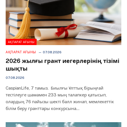
АҚПАРАТ АҒЫНЫ
АҚПАРАТ АҒЫНЫ
07.08.2026
2026 жылғы грант иегерлерінің тізімі
шықты
07.08.2026
CaspianLife, 7 тамыз. Биылғы Ұлттық бірыңғай
тестілеуге шамамен 233 мың талапкер қатысып,
олардың 76 пайызы шекті балл жинап, мемлекеттік
білім беру гранттары конкурсына…