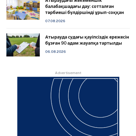
Атыраудағы жекеменшік
балабақшадағы дау: сотталған
тәрбиеші бүлдіршінді ұрып-соққан
07.08.2026
Атырауда судағы қауіпсіздік ережесін
бұзған 90 адам жауапқа тартылды
06.08.2026
Advertisement