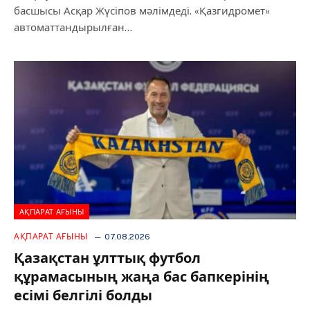
басшысы Асқар Жүсіпов мәлімдеді. «Қазгидромет»
автоматтандырылған…
АҚПАРАТ АҒЫНЫ
АҚПАРАТ АҒЫНЫ
07.08.2026
Қазақстан ұлттық футбол
құрамасының жаңа бас бапкерінің
есімі белгілі болды