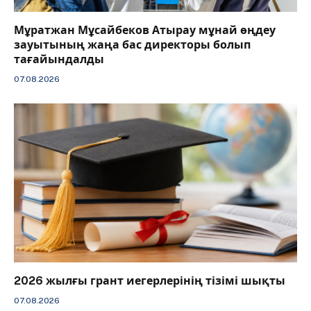
Мұратжан Мұсайбеков Атырау мұнай өңдеу
зауытының жаңа бас директоры болып
тағайындалды
07.08.2026
2026 жылғы грант иегерлерінің тізімі шықты
07.08.2026