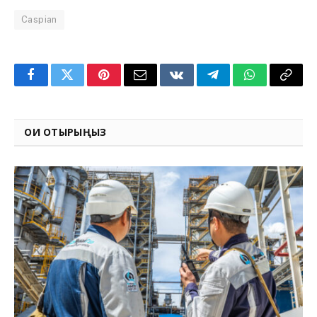
Caspian
Facebook
Twitter
Pinterest
Email
VKontakte
Telegram
WhatsApp
Copy
Link
ОҚИ ОТЫРЫҢЫЗ