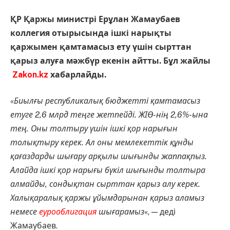
ҚР Қаржы министрі Ерұлан Жамаубаев
коллегия отырысында ішкі нарықты
қаржымен қамтамасыз ету үшін сырттан
қарыз алуға мәжбүр екенін айтты. Бұл жайлы
Zakon.kz
хабарлайды.
«
Биылғы республикалық бюджетті қамтамасыз
етуге 2,6 млрд теңге жетпейді. ЖІӨ-нің 2,6%-ына
тең. Оны толтыру үшін ішкі қор нарығын
толықтыру керек. Ал оны мемлекеттік құнды
қағаздарды шығару арқылы шығынды жаппақпыз.
Алайда ішкі қор нарығы бүкіл шығынды толтыра
алмайды, сондықтан сырттан қарыз алу керек.
Халықаралық қаржы ұйымдарынан қарыз аламыз
немесе
еурооблигация
шығарамыз
«, — деді
Жамаубаев.