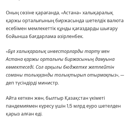
Оның сөзіне қарағанда, «Астана» халықаралық
қаржы орталығының биржасында шетелдік валюта
есебімен мемлекеттік құнды қағаздарды шығару
бойынша бағдарлама әзірленбек.
«
Бұл халықаралық инвесторларды тарту мен
Астана қаржы орталығы биржасының дамуына
көмектеседі. Сол арқылы бюджетке жетпейтін
соманы толыққанды толықтырып отырмақпыз
«, —
деп түсіндірді министр.
Айта кеткен жөн, былтыр Қазақстан үкіметі
пандемиямен күресу үшін 1,5 млрд еуро шетелден
қарыз алған еді.