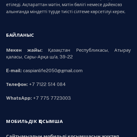
етіледі. Ақпараттан мәтін, мәтін бөлігі немесе дәйексөз
алынғанда міндетті түрде тиісті сілтеме көрсетілуі керек.
БАЙЛАНЫС
Мекен жайы:
Қазақстан Республикасы, Атырау
қаласы, Сары-Арқа ш/а, 39-22
E-mail:
caspianlife2050@gmail.com
Телефон:
+7 7122 514 084
WhatsApp:
+7 775 7723003
МОБИЛЬДІК ҚОСЫМША
Сайтымыздың мобильді қосымшасын жүктеп