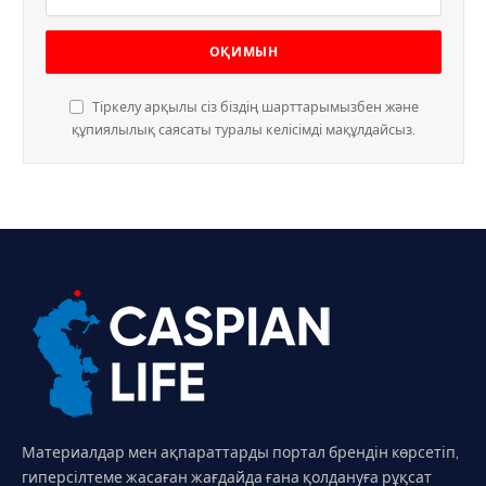
Тіркелу арқылы сіз біздің шарттарымызбен және
құпиялылық саясаты туралы келісімді мақұлдайсыз.
Материалдар мен ақпараттарды портал брендін көрсетіп,
гиперсілтеме жасаған жағдайда ғана қолдануға рұқсат