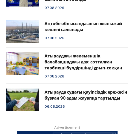
07.08.2026
Ақтөбе облысында алып жылыжай
кешені салынады
07.08.2026
Атыраудағы жекеменшік
балабақшадағы дау: сотталған
тәрбиеші бүлдіршінді ұрып-соққан
07.08.2026
Атырауда судағы қауіпсіздік ережесін
бұзған 90 адам жауапқа тартылды
06.08.2026
Advertisement