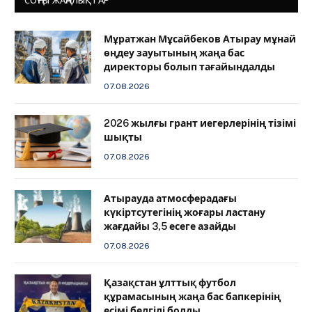
Мұратжан Мұсайбеков Атырау мұнай
өңдеу зауытының жаңа бас
директоры болып тағайындалды
07.08.2026
2026 жылғы грант иегерлерінің тізімі
шықты
07.08.2026
Атырауда атмосферадағы
күкіртсутегінің жоғары ластану
жағдайы 3,5 есеге азайды
07.08.2026
Қазақстан ұлттық футбол
құрамасының жаңа бас бапкерінің
есімі белгілі болды