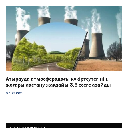
Атырауда атмосферадағы күкіртсутегінің
жоғары ластану жағдайы 3,5 есеге азайды
07.08.2026
СОҢҒЫ ЖАҢАЛЫҚТАР