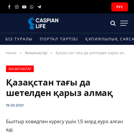
РУС
Facebook
Instagram
YouTube
WhatsApp
Telegram
БІЗ ТУРАЛЫ
ПОРТАЛ ТӘРТІБІ
ҚҰПИЯЛЫЛЫҚ САЯС
»
»
Home
Жаңалықтар
Қазақстан тағы да шетелден қарыз алмақ
ЖАҢАЛЫҚТАР
Қазақстан тағы да
шетелден қарыз алмақ
19.02.2021
Былтыр ковидпен күресу үшін 1,5 млрд еуро алған
еді.