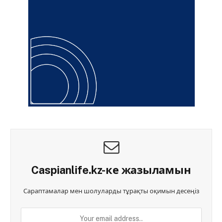
Caspianlife.kz-ке жазыламын
Сараптамалар мен шолуларды тұрақты оқимын десеңіз