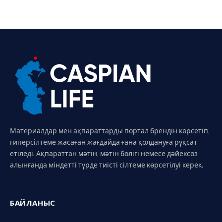
Материалдар мен ақпараттарды портал брендін көрсетіп,
гиперсілтеме жасаған жағдайда ғана қолдануға рұқсат
етіледі. Ақпараттан мәтін, мәтін бөлігі немесе дәйексөз
алынғанда міндетті түрде тиісті сілтеме көрсетілуі керек.
БАЙЛАНЫС