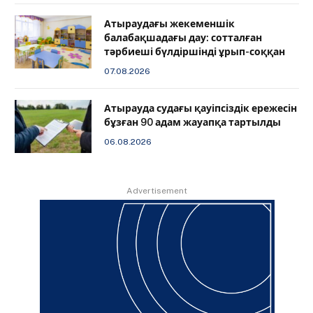
Атыраудағы жекеменшік
балабақшадағы дау: сотталған
тәрбиеші бүлдіршінді ұрып-соққан
07.08.2026
Атырауда судағы қауіпсіздік ережесін
бұзған 90 адам жауапқа тартылды
06.08.2026
Advertisement