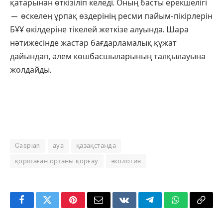
қатарынан өткізіліп келеді. Оның басты ерекшелігі
— өскелең ұрпақ өздерінің ресми пайым-пікірлерін
БҰҰ өкілдеріне тікелей жеткізе алуында. Шара
нәтижесінде жастар бағдарламалық құжат
дайындап, әлем көшбасшыларының талқылауына
жолдайды.
Caspian
ауа
қазақстанда
қоршаған ортаны қорғау
экология
Facebook
Twitter
Pinterest
Email
VKontakte
Telegram
WhatsApp
Copy