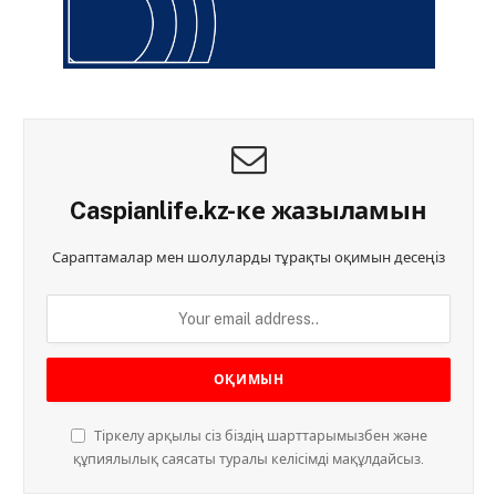
Caspianlife.kz-ке жазыламын
Сараптамалар мен шолуларды тұрақты оқимын десеңіз
Тіркелу арқылы сіз біздің шарттарымызбен және
құпиялылық саясаты туралы келісімді мақұлдайсыз.