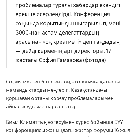
проблемалар туралы хабардар екендігі
ерекше әсерлендірді. Конференция
соңында қорытынды шығарылып, мені
3000-нан астам делегаттардың
арасынан «Ең креативті» деп таңдады»,
— дейді көрменің арт директоры, 17
жастағы София Гамазова (фотода)
София мектеп бітірген соң, экологияға қатысты
мамандықтарды меңгеріп, Қазақстандағы
қоршаған ортаны қорғау проблемаларымен
айналысуды жоспарлап отыр.
Биыл Климаттың өзгеруімен күрес бойынша БҰҰ
конференциясы жанындағы жастар форумы 16 жыл