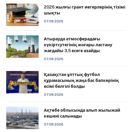
2026 жылғы грант иегерлерінің тізімі
шықты
07.08.2026
Атырауда атмосферадағы
күкіртсутегінің жоғары ластану
жағдайы 3,5 есеге азайды
07.08.2026
Қазақстан ұлттық футбол
құрамасының жаңа бас бапкерінің
есімі белгілі болды
07.08.2026
Ақтөбе облысында алып жылыжай
кешені салынады
07.08.2026