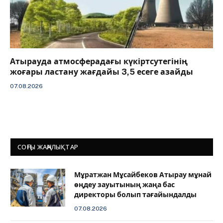
Атырауда атмосферадағы күкіртсутегінің
жоғары ластану жағдайы 3,5 есеге азайды
07.08.2026
СОҢҒЫ ЖАҢАЛЫҚТАР
Мұратжан Мұсайбеков Атырау мұнай
өңдеу зауытының жаңа бас
директоры болып тағайындалды
07.08.2026