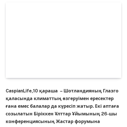
CaspianLife,10 қараша – Шотландияның Глазго
қаласында климаттың өзгеруімен ересектер
ғана емес балалар да күресіп жатыр. Екі аптаға
созылатын Біріккен Ұлттар Ұйымының 26-шы
конференциясының Жастар форумына