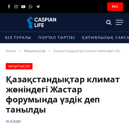
РУС
Facebook
Instagram
YouTube
WhatsApp
Telegram
БІЗ ТУРАЛЫ
ПОРТАЛ ТӘРТІБІ
ҚҰПИЯЛЫЛЫҚ САЯС
»
»
Home
Жаңалықтар
Қазақстандықтар климат жөніндегі Жастар форумында үздік деп танылды
ЖАҢАЛЫҚТАР
Қазақстандықтар климат
жөніндегі Жастар
форумында үздік деп
танылды
10.11.2021