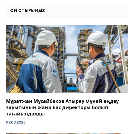
Link
ОҚИ ОТЫРЫҢЫЗ
Мұратжан Мұсайбеков Атырау мұнай өңдеу
зауытының жаңа бас директоры болып
тағайындалды
07.08.2026