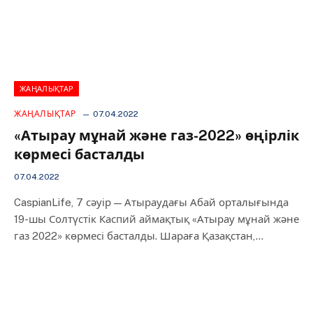
ЖАҢАЛЫҚТАР
ЖАҢАЛЫҚТАР
07.04.2022
«Атырау мұнай және газ-2022» өңірлік
көрмесі басталды
07.04.2022
CaspianLife, 7 сәуір — Атыраудағы Абай орталығында
19-шы Солтүстік Каспий аймақтық «Атырау мұнай және
газ 2022» көрмесі басталды. Шараға Қазақстан,…