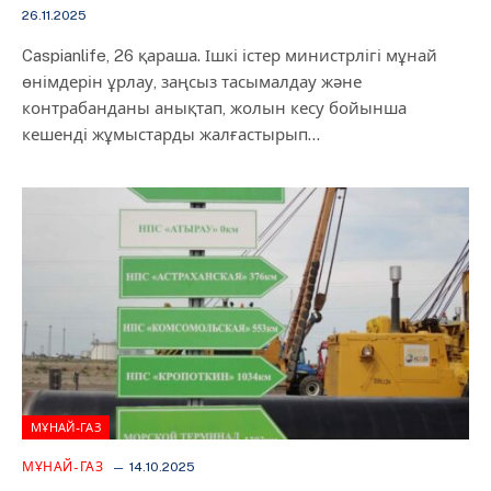
26.11.2025
Caspianlife, 26 қараша. Ішкі істер министрлігі мұнай
өнімдерін ұрлау, заңсыз тасымалдау және
контрабанданы анықтап, жолын кесу бойынша
кешенді жұмыстарды жалғастырып…
МҰНАЙ-ГАЗ
МҰНАЙ-ГАЗ
14.10.2025