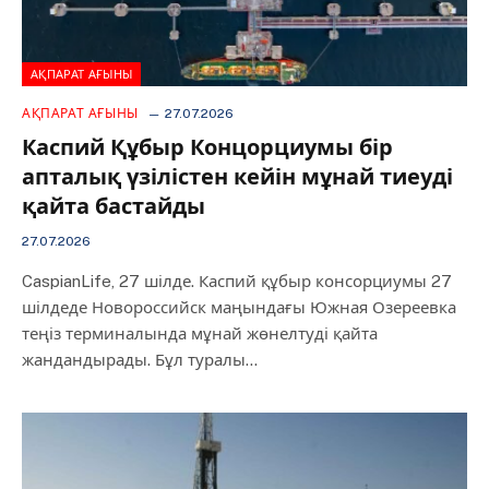
АҚПАРАТ АҒЫНЫ
АҚПАРАТ АҒЫНЫ
27.07.2026
Каспий Құбыр Концорциумы бір
апталық үзілістен кейін мұнай тиеуді
қайта бастайды
27.07.2026
CaspianLife, 27 шілде. Каспий құбыр консорциумы 27
шілдеде Новороссийск маңындағы Южная Озереевка
теңіз терминалында мұнай жөнелтуді қайта
жандандырады. Бұл туралы…