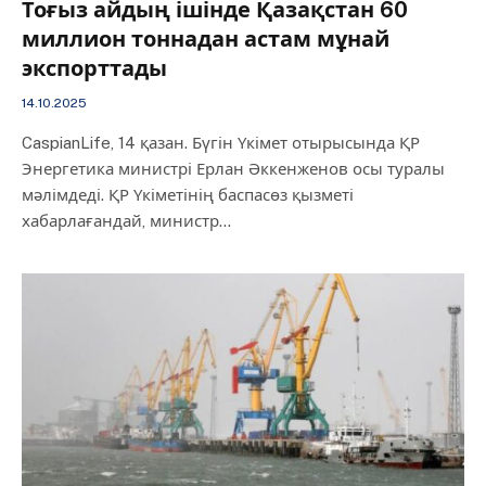
Тоғыз айдың ішінде Қазақстан 60
миллион тоннадан астам мұнай
экспорттады
14.10.2025
CaspianLife, 14 қазан. Бүгін Үкімет отырысында ҚР
Энергетика министрі Ерлан Әккенженов осы туралы
мәлімдеді. ҚР Үкіметінің баспасөз қызметі
хабарлағандай, министр…