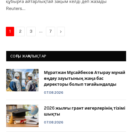
құбырға айтарлықтай зақым келді деп жазады
Reuters…
…
Next
1
2
3
7
СОҢҒЫ ЖАҢАЛЫҚТАР
Мұратжан Мұсайбеков Атырау мұнай
өңдеу зауытының жаңа бас
директоры болып тағайындалды
07.08.2026
2026 жылғы грант иегерлерінің тізімі
шықты
07.08.2026