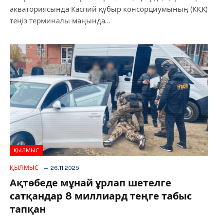
акваториясында Каспий құбыр консорциумының (КҚК)
теңіз терминалы маңында…
ҚЫЛМЫС
ҚЫЛМЫС
26.11.2025
Ақтөбеде мұнай ұрлап шетелге
сатқандар 8 миллиард теңге табыс
тапқан