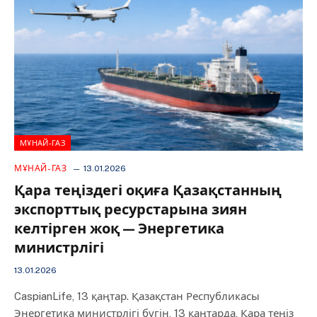
МҰНАЙ-ГАЗ
МҰНАЙ-ГАЗ
13.01.2026
Қара теңіздегі оқиға Қазақстанның
экспорттық ресурстарына зиян
келтірген жоқ — Энергетика
министрлігі
13.01.2026
CaspianLife, 13 қаңтар. Қазақстан Республикасы
Энергетика министрлігі бүгін, 13 қаңтарда, Қара теңіз