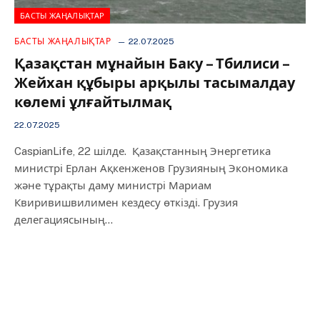
БАСТЫ ЖАҢАЛЫҚТАР
БАСТЫ ЖАҢАЛЫҚТАР
22.07.2025
Қазақстан мұнайын Баку – Тбилиси –
Жейхан құбыры арқылы тасымалдау
көлемі ұлғайтылмақ
22.07.2025
CaspianLife, 22 шілде. Қазақстанның Энергетика
министрі Ерлан Ақкенженов Грузияның Экономика
және тұрақты даму министрі Мариам
Квиривишвилимен кездесу өткізді. Грузия
делегациясының…