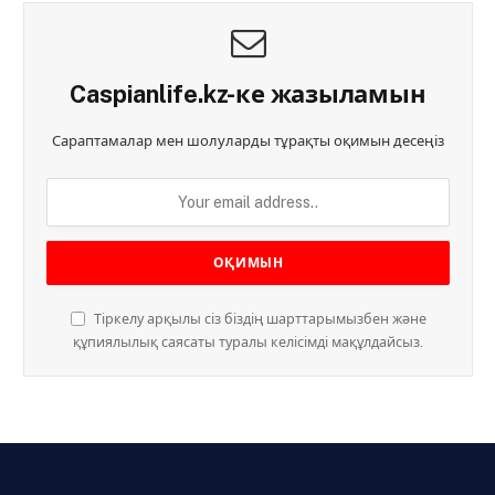
Caspianlife.kz-ке жазыламын
Сараптамалар мен шолуларды тұрақты оқимын десеңіз
Тіркелу арқылы сіз біздің шарттарымызбен және
құпиялылық саясаты туралы келісімді мақұлдайсыз.