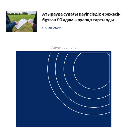
Атырауда судағы қауіпсіздік ережесін
бұзған 90 адам жауапқа тартылды
06.08.2026
Advertisement