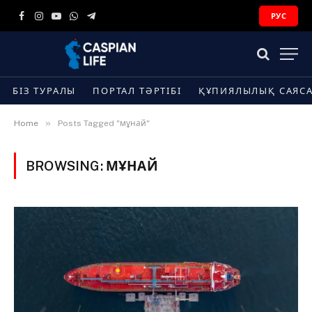
РУС
Facebook
Instagram
YouTube
WhatsApp
Telegram
БІЗ ТУРАЛЫ
ПОРТАЛ ТӘРТІБІ
ҚҰПИЯЛЫЛЫҚ САЯС
»
Home
Posts Tagged "мұнай"
BROWSING:
МҰНАЙ