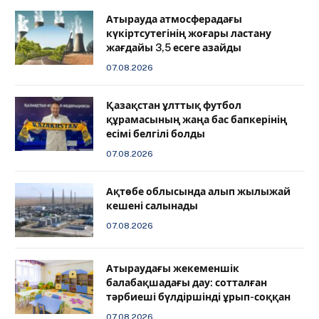
Атырауда атмосферадағы
күкіртсутегінің жоғары ластану
жағдайы 3,5 есеге азайды
07.08.2026
Қазақстан ұлттық футбол
құрамасының жаңа бас бапкерінің
есімі белгілі болды
07.08.2026
Ақтөбе облысында алып жылыжай
кешені салынады
07.08.2026
Атыраудағы жекеменшік
балабақшадағы дау: сотталған
тәрбиеші бүлдіршінді ұрып-соққан
07.08.2026