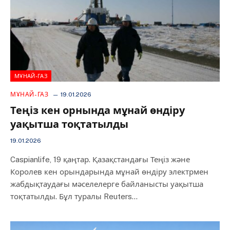
МҰНАЙ-ГАЗ
МҰНАЙ-ГАЗ
19.01.2026
Теңіз кен орнында мұнай өндіру
уақытша тоқтатылды
19.01.2026
Caspianlife, 19 қаңтар. Қазақстандағы Теңіз және
Королев кен орындарында мұнай өндіру электрмен
жабдықтаудағы мәселелерге байланысты уақытша
тоқтатылды. Бұл туралы Reuters…