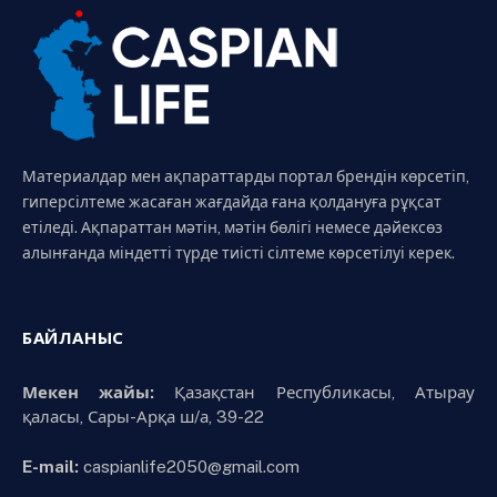
Материалдар мен ақпараттарды портал брендін көрсетіп,
гиперсілтеме жасаған жағдайда ғана қолдануға рұқсат
етіледі. Ақпараттан мәтін, мәтін бөлігі немесе дәйексөз
алынғанда міндетті түрде тиісті сілтеме көрсетілуі керек.
БАЙЛАНЫС
Мекен жайы:
Қазақстан Республикасы, Атырау
қаласы, Сары-Арқа ш/а, 39-22
E-mail:
caspianlife2050@gmail.com