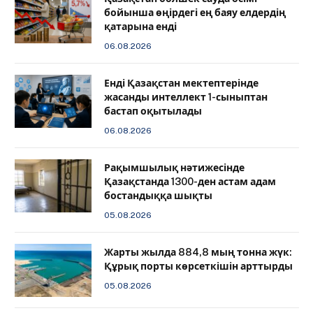
бойынша өңірдегі ең баяу елдердің
қатарына енді
06.08.2026
️Енді Қазақстан мектептерінде
жасанды интеллект 1-сыныптан
бастап оқытылады
06.08.2026
Рақымшылық нәтижесінде
Қазақстанда 1300-ден астам адам
бостандыққа шықты
05.08.2026
Жарты жылда 884,8 мың тонна жүк:
Құрық порты көрсеткішін арттырды
05.08.2026