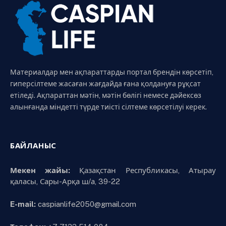
Материалдар мен ақпараттарды портал брендін көрсетіп,
гиперсілтеме жасаған жағдайда ғана қолдануға рұқсат
етіледі. Ақпараттан мәтін, мәтін бөлігі немесе дәйексөз
алынғанда міндетті түрде тиісті сілтеме көрсетілуі керек.
БАЙЛАНЫС
Мекен жайы:
Қазақстан Республикасы, Атырау
қаласы, Сары-Арқа ш/а, 39-22
E-mail:
caspianlife2050@gmail.com