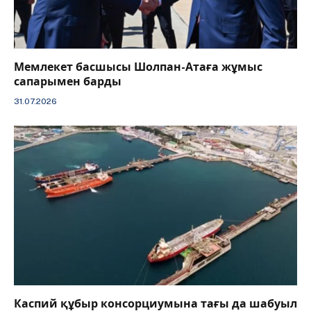
Мемлекет басшысы Шолпан-Атаға жұмыс
сапарымен барды
31.07.2026
Каспий құбыр консорциумына тағы да шабуыл