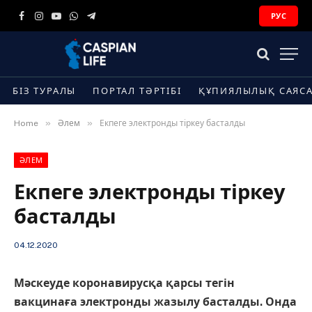
РУС
Facebook
Instagram
YouTube
WhatsApp
Telegram
БІЗ ТУРАЛЫ
ПОРТАЛ ТӘРТІБІ
ҚҰПИЯЛЫЛЫҚ САЯС
»
»
Home
Әлем
Екпеге электронды тіркеу басталды
ӘЛЕМ
Екпеге электронды тіркеу
басталды
04.12.2020
Мәскеуде коронавирусқа қарсы тегін
вакцинаға электронды жазылу басталды. Онда