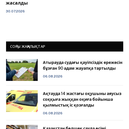
жасалды
30.07.2026
СОҢҒЫ ЖАҢАЛЫҚТАР
Атырауда судағы қауіпсіздік ережесін
бұзған 90 адам жауапқа тартылды
06.08.2026
Ақтауда 14 жастағы оқушыны аяусыз
соққыға жыққан оқиға бойынша
қылмыстық іс қозғалды
06.08.2026
Қазақстан бөлшек сауда өсімі