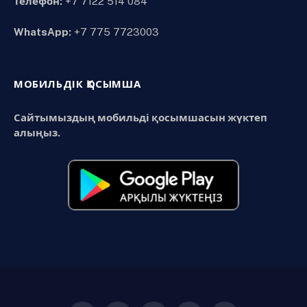
Телефон:
+7 7122 514 084
WhatsApp:
+7 775 7723003
МОБИЛЬДІК ҚОСЫМША
Сайтымыздың мобильді қосымшасын жүктеп
алыңыз.