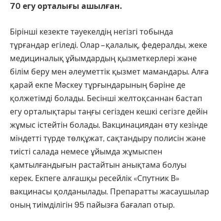
70 егу орталығы ашылған.
Бірінші кезекте тәуекелдің негізгі тобында
тұрғандар егіледі. Олар – қалалық, федералды, жеке
медициналық ұйымдардың қызметкерлері және
білім беру мен әлеуметтік қызмет мамандары. Алға
қарай екпе Мәскеу тұрғындарының бәріне де
қолжетімді болады. Бесінші желтоқсаннан бастап
егу орталықтары таңғы сегізден кешкі сегізге дейін
жұмыс істейтін болады. Вакцинациядан өту кезінде
міндетті түрде төлқұжат, сақтандыру полисін және
тиісті салада немесе ұйымда жұмыспен
қамтылғандығын растайтын анықтама болуы
керек. Екпеге алғашқы ресейлік «Спутник В»
вакцинасы қолданылады. Препаратты жасаушылар
оның тиімділігін 95 пайызға бағалап отыр.