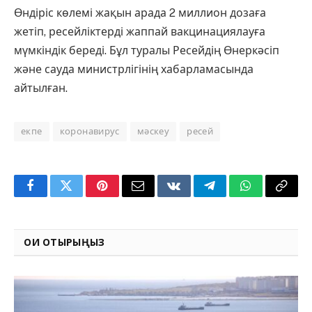
Өндіріс көлемі жақын арада 2 миллион дозаға
жетіп, ресейліктерді жаппай вакцинациялауға
мүмкіндік береді. Бұл туралы Ресейдің Өнеркәсіп
және сауда министрлігінің хабарламасында
айтылған.
екпе
коронавирус
мәскеу
ресей
Facebook
Twitter
Pinterest
Email
VKontakte
Telegram
WhatsApp
Copy
Link
ОҚИ ОТЫРЫҢЫЗ