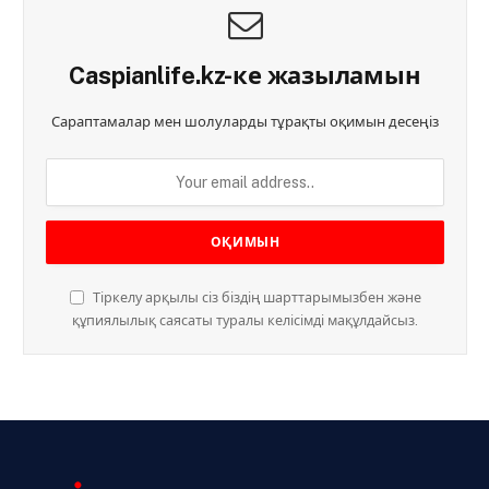
Caspianlife.kz-ке жазыламын
Сараптамалар мен шолуларды тұрақты оқимын десеңіз
Тіркелу арқылы сіз біздің шарттарымызбен және
құпиялылық саясаты туралы келісімді мақұлдайсыз.