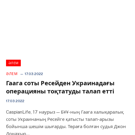
ӘЛЕМ
ӘЛЕМ
17.03.2022
Гаага соты Ресейден Украинадағы
операцияны тоқтатуды талап етті
17.03.2022
CaspianLife, 17 наурыз — БҰҰ-ның Гаага халықаралық
соты Украинаның Ресейге қатысты талап-арызы
бойынша шешім шығарды. Төраға болған судья Джон
Донахью…