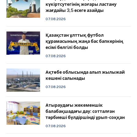
күкіртсутегінің жоғары ластану
жағдайы 3,5 есеге азайды
07.08.2026
Қазақстан ұлттық футбол
құрамасының жаңа бас бапкерінің
есімі белгілі болды
07.08.2026
Ақтөбе облысында алып жылыжай
кешені салынады
07.08.2026
Атыраудағы жекеменшік
балабақшадағы дау: сотталған
тәрбиеші бүлдіршінді ұрып-соққан
07.08.2026