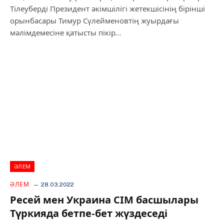
Тілеуберді Президент әкімшілігі жетекшісінің бірінші
орынбасары Тимур Сүлейменовтің жуырдағы
мәлімдемесіне қатысты пікір…
ӘЛЕМ
ӘЛЕМ
28.03.2022
Ресей мен Украина СІМ басшылары
Түркияда бетпе-бет жүздеседі