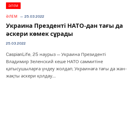
ӘЛЕМ
ӘЛЕМ
25.03.2022
Украина Презденті НАТО-дан тағы да
әскери көмек сұрады
25.03.2022
CaspianLife, 25 наурыз — Украина Президенті
Владимир Зеленский кеше НАТО саммитіне
қатысушыларға үндеу жолдап, Украинаға тағы да жан-
жақты әскери қолдау…