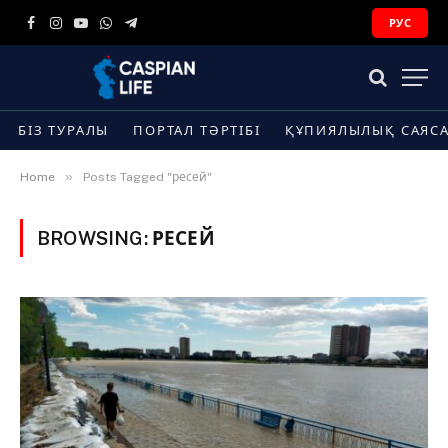
РУС
Facebook
Instagram
YouTube
WhatsApp
Telegram
БІЗ ТУРАЛЫ
ПОРТАЛ ТӘРТІБІ
ҚҰПИЯЛЫЛЫҚ САЯС
»
Home
Posts Tagged "ресей"
BROWSING:
РЕСЕЙ