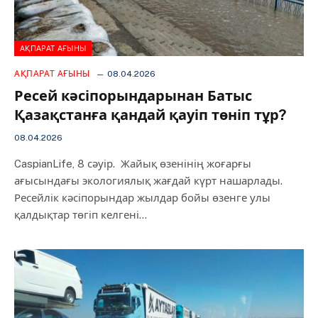
АҚПАРАТ АҒЫНЫ
АҚПАРАТ АҒЫНЫ
08.04.2026
Ресей кәсіпорындарынан Батыс
Қазақстанға қандай қауіп төніп тұр?
08.04.2026
CaspianLife, 8 сәуір. Жайық өзенінің жоғарғы
ағысындағы экологиялық жағдай күрт нашарлады.
Ресейлік кәсіпорындар жылдар бойы өзенге улы
қалдықтар төгіп келгені…