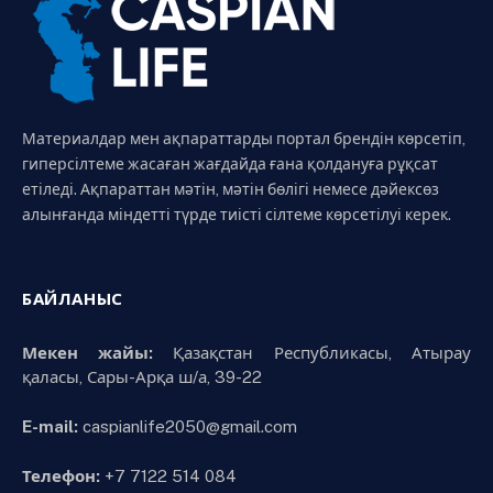
Материалдар мен ақпараттарды портал брендін көрсетіп,
гиперсілтеме жасаған жағдайда ғана қолдануға рұқсат
етіледі. Ақпараттан мәтін, мәтін бөлігі немесе дәйексөз
алынғанда міндетті түрде тиісті сілтеме көрсетілуі керек.
БАЙЛАНЫС
Мекен жайы:
Қазақстан Республикасы, Атырау
қаласы, Сары-Арқа ш/а, 39-22
E-mail:
caspianlife2050@gmail.com
Телефон:
+7 7122 514 084