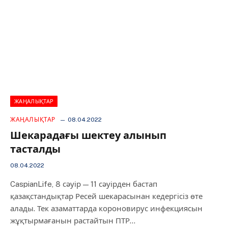
ЖАҢАЛЫҚТАР
ЖАҢАЛЫҚТАР
08.04.2022
Шекарадағы шектеу алынып
тасталды
08.04.2022
CaspianLife, 8 сәуір — 11 сәуірден бастап
қазақстандықтар Ресей шекарасынан кедергісіз өте
алады. Тек азаматтарда короновирус инфекциясын
жұқтырмағанын растайтын ПТР…