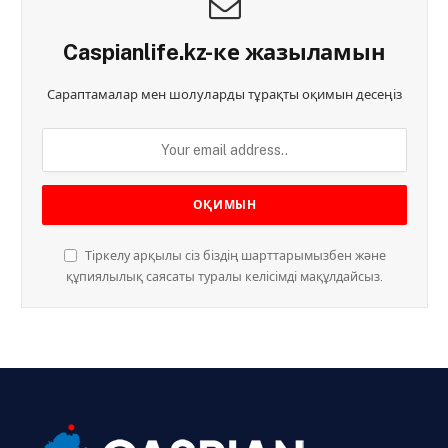
Caspianlife.kz-ке жазыламын
Сараптамалар мен шолуларды тұрақты оқимын десеңіз
Тіркелу арқылы сіз біздің шарттарымызбен және
құпиялылық саясаты туралы келісімді мақұлдайсыз.