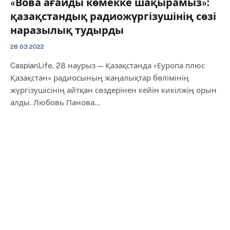
«Вова ағайды көмекке шақырамыз»:
қазақстандық радиожүргізушінің сөзі
наразылық тудырды
28.03.2022
CaspianLife, 28 наурыз — Қазақстанда «Еуропа плюс
Қазақстан» радиосының жаңалықтар бөлімінің
жүргізушісінің айтқан сөздерінен кейін кикілжің орын
алды. Любовь Панова…