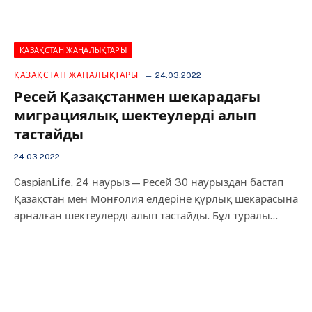
ҚАЗАҚСТАН ЖАҢАЛЫҚТАРЫ
ҚАЗАҚСТАН ЖАҢАЛЫҚТАРЫ
24.03.2022
Ресей Қазақстанмен шекарадағы
миграциялық шектеулерді алып
тастайды
24.03.2022
CaspianLife, 24 наурыз — Ресей 30 наурыздан бастап
Қазақстан мен Монғолия елдеріне құрлық шекарасына
арналған шектеулерді алып тастайды. Бұл туралы…