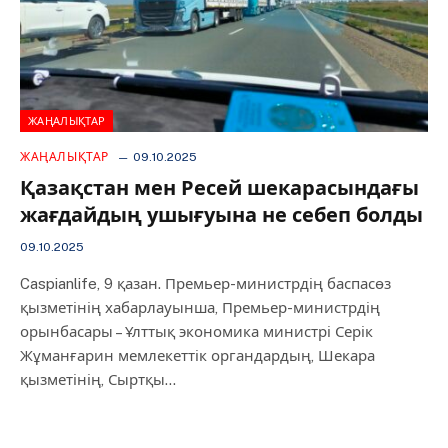
ЖАҢАЛЫҚТАР
ЖАҢАЛЫҚТАР
09.10.2025
Қазақстан мен Ресей шекарасындағы
жағдайдың ушығуына не себеп болды
09.10.2025
Caspianlife, 9 қазан. Премьер-министрдің баспасөз
қызметінің хабарлауынша, Премьер-министрдің
орынбасары – Ұлттық экономика министрі Серік
Жұманғарин мемлекеттік органдардың, Шекара
қызметінің, Сыртқы…