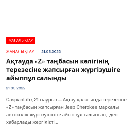
ЖАҢАЛЫҚТАР
ЖАҢАЛЫҚТАР
21.03.2022
Ақтауда «Z» таңбасын көлігінің
терезесіне жапсырған жүргізушіге
айыппұл салынды
21.03.2022
CaspianLife, 21 наурыз — Ақтау қаласында терезесіне
«Z» таңбасын жапсырған Jeep Cherokee маркалы
автокөлік жүргізушісіне айыппұл салынған,- деп
хабарлады жергілікті…