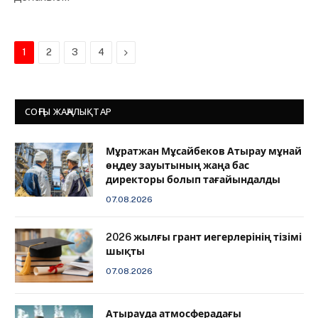
Next
1
2
3
4
СОҢҒЫ ЖАҢАЛЫҚТАР
Мұратжан Мұсайбеков Атырау мұнай
өңдеу зауытының жаңа бас
директоры болып тағайындалды
07.08.2026
2026 жылғы грант иегерлерінің тізімі
шықты
07.08.2026
Атырауда атмосферадағы