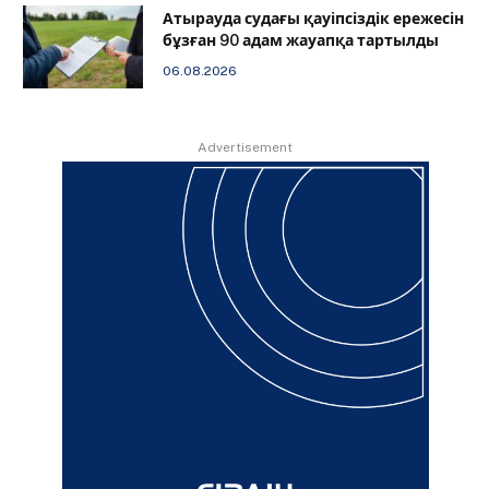
Атырауда судағы қауіпсіздік ережесін
бұзған 90 адам жауапқа тартылды
06.08.2026
Advertisement