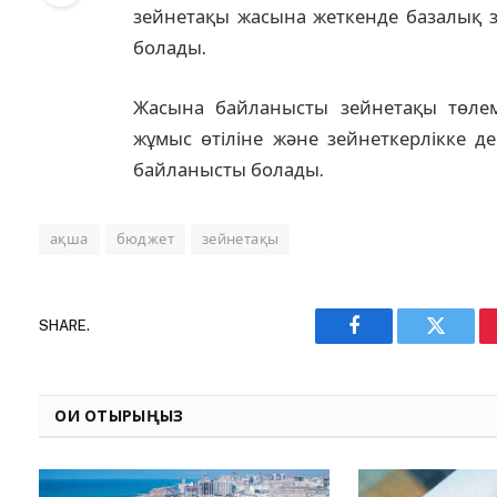
зейнетақы жасына жеткенде базалық з
болады.
Жасына байланысты зейнетақы төлем
жұмыс өтіліне және зейнеткерлікке д
байланысты болады.
ақша
бюджет
зейнетақы
SHARE.
Facebook
Twitter
ОҚИ ОТЫРЫҢЫЗ