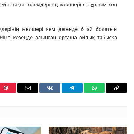
ейнетақы төлемдерінің мөлшері соғұрлым көп
дерінің мөлшері кем дегенде 6 ай болатын
ейінгі кезеңде алынған орташа айлық табысқа
Pinterest
Email
VKontakte
Telegram
WhatsApp
Copy
Link