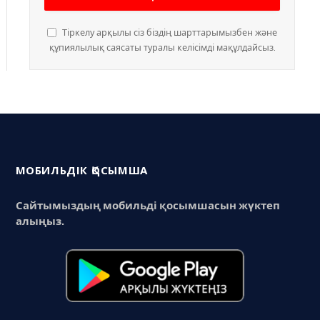
Тіркелу арқылы сіз біздің шарттарымызбен және
құпиялылық саясаты туралы келісімді мақұлдайсыз.
МОБИЛЬДІК ҚОСЫМША
Сайтымыздың мобильді қосымшасын жүктеп
алыңыз.