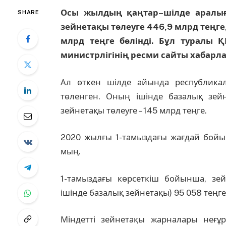
Осы жылдың қаңтар–шілде аралығ
SHARE
зейнетақы төлеуге 446,9 млрд теңг
млрд теңге бөлінді. Бұл туралы 
министрлігінің ресми сайты хабарл
Ал өткен шілде айында республика
төленген. Оның ішінде базалық зей
зейнетақы төлеуге – 145 млрд теңге.
2020 жылғы 1-тамыздағы жағдай бойын
мың.
1-тамыздағы көрсеткіш бойынша, зе
ішінде базалық зейнетақы) 95 058 теңге
Міндетті зейнетақы жарналары неғұ