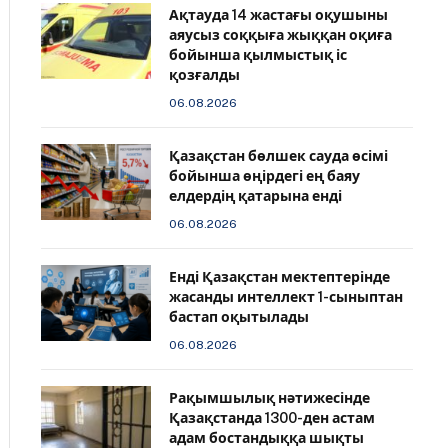
Ақтауда 14 жастағы оқушыны
аяусыз соққыға жыққан оқиға
бойынша қылмыстық іс
қозғалды
06.08.2026
Қазақстан бөлшек сауда өсімі
бойынша өңірдегі ең баяу
елдердің қатарына енді
06.08.2026
️Енді Қазақстан мектептерінде
жасанды интеллект 1-сыныптан
бастап оқытылады
06.08.2026
Рақымшылық нәтижесінде
Қазақстанда 1300-ден астам
адам бостандыққа шықты