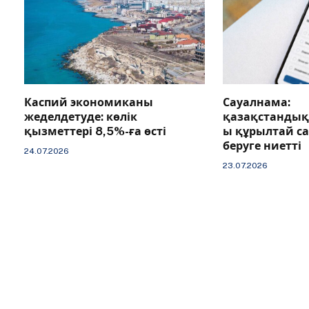
Каспий экономиканы
Сауалнама:
жеделдетуде: көлік
қазақстандық
қызметтері 8,5%-ға өсті
ы құрылтай с
беруге ниетті
24.07.2026
23.07.2026