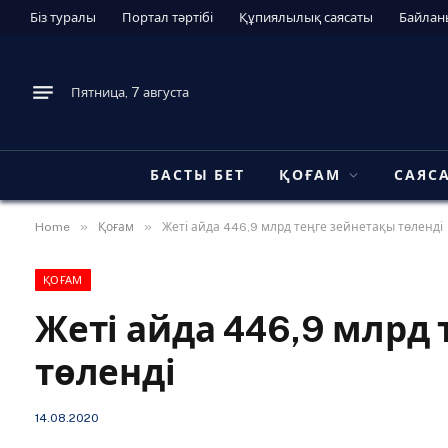
Біз туралы
Портал тәртібі
Құпиялылық саясаты
Байлан
Пятница, 7 августа
БАСТЫ БЕТ
ҚОҒАМ
САЯС
»
»
Home
Қоғам
Жеті айда 446,9 млрд теңге зейнетақы төленді
ҚОҒАМ
Жеті айда 446,9 млрд
төленді
14.08.2020