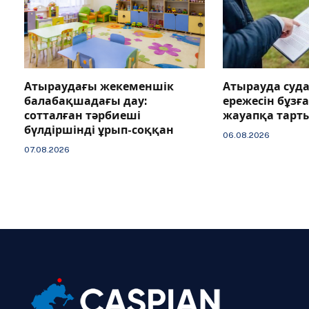
Атыраудағы жекеменшік
Атырауда суда
балабақшадағы дау:
ережесін бұзғ
сотталған тәрбиеші
жауапқа тарт
бүлдіршінді ұрып-соққан
06.08.2026
07.08.2026