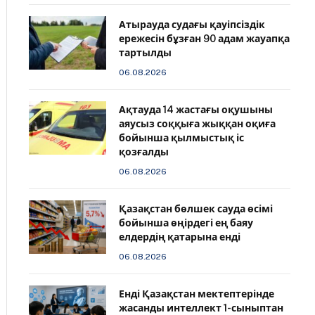
Атырауда судағы қауіпсіздік
ережесін бұзған 90 адам жауапқа
тартылды
06.08.2026
Ақтауда 14 жастағы оқушыны
аяусыз соққыға жыққан оқиға
бойынша қылмыстық іс
қозғалды
06.08.2026
Қазақстан бөлшек сауда өсімі
бойынша өңірдегі ең баяу
елдердің қатарына енді
06.08.2026
️Енді Қазақстан мектептерінде
жасанды интеллект 1-сыныптан