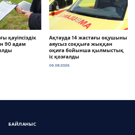
ғы қауіпсіздік
Ақтауда 14 жастағы оқушыны
ан 90 адам
аяусыз соққыға жыққан
ылды
оқиға бойынша қылмыстық
іс қозғалды
06.08.2026
БАЙЛАНЫС