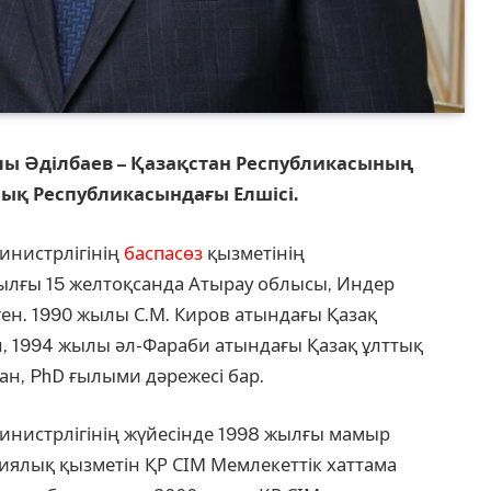
ы Әділбаев – Қазақстан Республикасының
ық Республикасындағы Елшісі.
инистрлігінің
баспасөз
қызметінің
ылғы 15 желтоқсанда Атырау облысы, Индер
ен. 1990 жылы С.М. Киров атындағы Қазақ
ен, 1994 жылы әл-Фараби атындағы Қазақ ұлттық
ан, PhD ғылыми дәрежесі бар.
министрлігінің жүйесінде 1998 жылғы мамыр
иялық қызметін ҚР СІМ Мемлекеттік хаттама