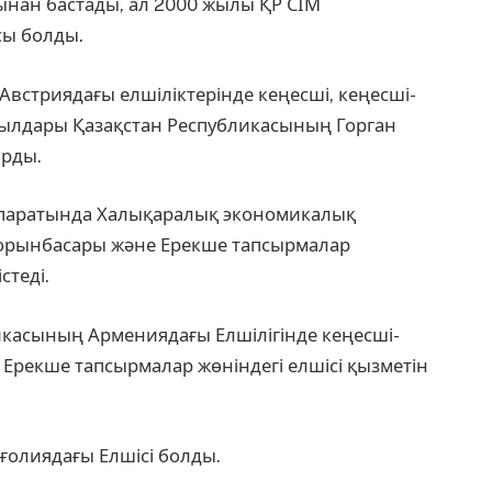
ынан бастады, ал 2000 жылы ҚР СІМ
сы болды.
встриядағы елшіліктерінде кеңесші, кеңесші-
жылдары Қазақстан Республикасының Горган
арды.
ппаратында Халықаралық экономикалық
 орынбасары және Ерекше тапсырмалар
стеді.
касының Армениядағы Елшілігінде кеңесші-
Ерекше тапсырмалар жөніндегі елшісі қызметін
олиядағы Елшісі болды.