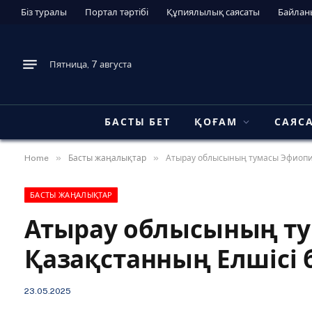
Біз туралы
Портал тәртібі
Құпиялылық саясаты
Байлан
Пятница, 7 августа
БАСТЫ БЕТ
ҚОҒАМ
САЯС
»
»
Home
Басты жаңалықтар
Атырау облысының тумасы Эфиопи
БАСТЫ ЖАҢАЛЫҚТАР
Атырау облысының т
Қазақстанның Елшісі
23.05.2025