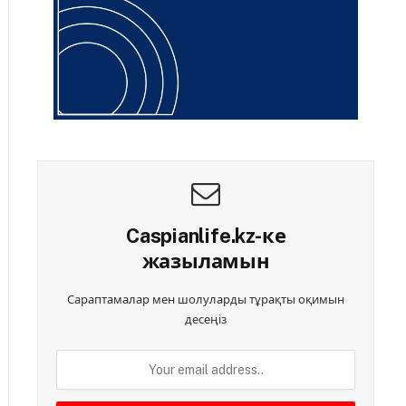
Caspianlife.kz-ке
жазыламын
Сараптамалар мен шолуларды тұрақты оқимын
десеңіз