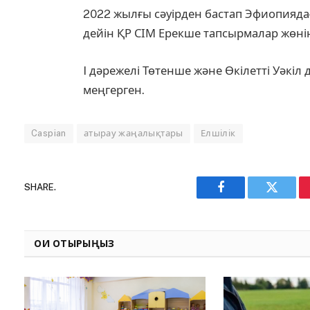
2022 жылғы сәуірден бастап Эфиопияда
дейін ҚР СІМ Ерекше тапсырмалар жөнін
I дәрежелі Төтенше және Өкілетті Уәкіл
меңгерген.
Caspian
атырау жаңалықтары
Елшілік
SHARE.
Facebook
Twitter
ОҚИ ОТЫРЫҢЫЗ