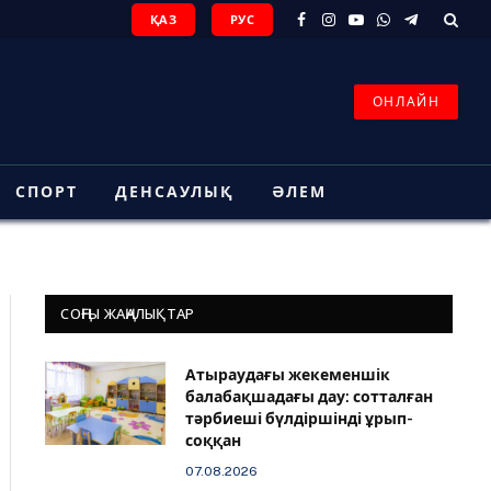
ҚАЗ
РУС
Facebook
Instagram
YouTube
WhatsApp
Telegram
ОНЛАЙН
СПОРТ
ДЕНСАУЛЫҚ
ӘЛЕМ
СОҢҒЫ ЖАҢАЛЫҚТАР
Атыраудағы жекеменшік
балабақшадағы дау: сотталған
тәрбиеші бүлдіршінді ұрып-
соққан
07.08.2026