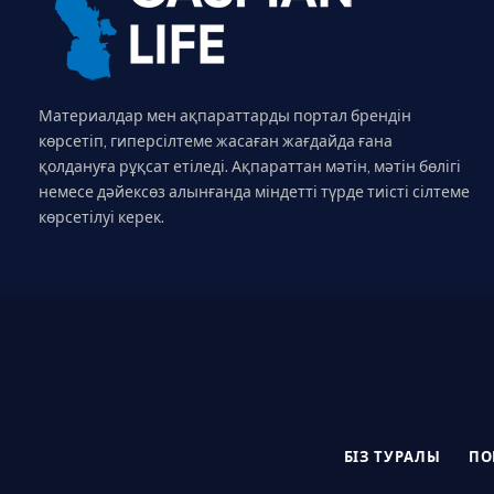
Материалдар мен ақпараттарды портал брендін
көрсетіп, гиперсілтеме жасаған жағдайда ғана
қолдануға рұқсат етіледі. Ақпараттан мәтін, мәтін бөлігі
немесе дәйексөз алынғанда міндетті түрде тиісті сілтеме
көрсетілуі керек.
БІЗ ТУРАЛЫ
ПО