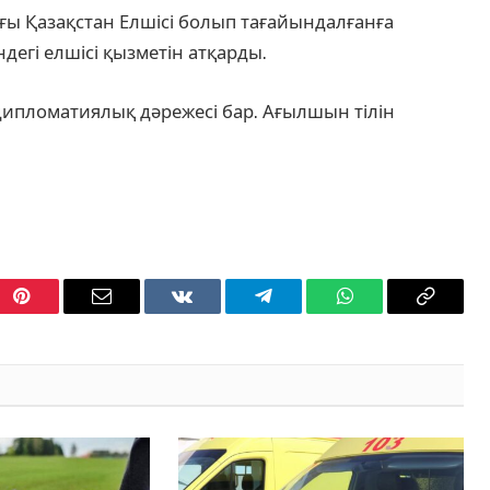
ғы Қазақстан Елшісі болып тағайындалғанға
дегі елшісі қызметін атқарды.
 дипломатиялық дәрежесі бар. Ағылшын тілін
Pinterest
Email
VKontakte
Telegram
WhatsApp
Copy
Link