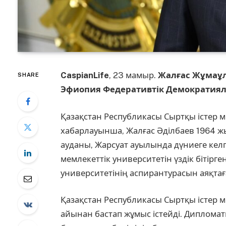
CaspianLife
, 23 мамыр.
Жалғас Жұмаұл
SHARE
Эфиопия Федеративтік Демократиял
Қазақстан Республикасы Сыртқы істер м
хабарлауынша, Жалғас Әділбаев 1964 ж
ауданы, Жарсуат ауылында дүниеге келг
мемлекеттік университетін үздік бітірг
университетінің аспирантурасын аяқтағ
Қазақстан Республикасы Сыртқы істер 
айынан бастап жұмыс істейді. Дипломат