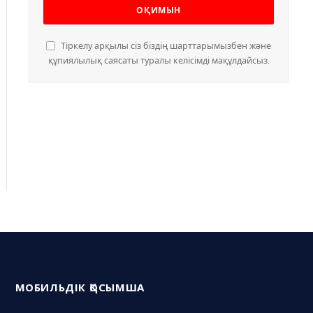
Тіркелу арқылы сіз біздің шарттарымызбен және
құпиялылық саясаты туралы келісімді мақұлдайсыз.
МОБИЛЬДІК ҚОСЫМША