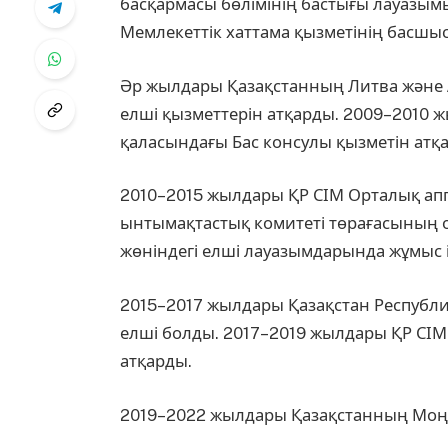
басқармасы бөлімінің бастығы лауазым
Мемлекеттік хаттама қызметінің басшы
Әр жылдары Қазақстанның Литва және А
елші қызметтерін атқарды. 2009–2010 
қаласындағы Бас консулы қызметін атқ
2010–2015 жылдары ҚР СІМ Орталық а
ынтымақтастық комитеті төрағасының
жөніндегі елші лауазымдарында жұмыс і
2015–2017 жылдары Қазақстан Республи
елші болды. 2017–2019 жылдары ҚР СІМ 
атқарды.
2019–2022 жылдары Қазақстанның Моңғ