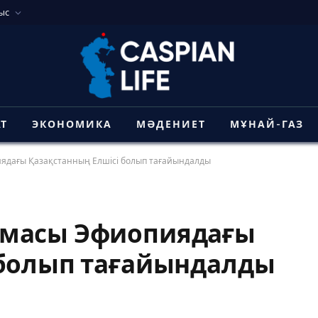
ыс
АТ
ЭКОНОМИКА
МӘДЕНИЕТ
МҰНАЙ-ГАЗ
ядағы Қазақстанның Елшісі болып тағайындалды
умасы Эфиопиядағы
 болып тағайындалды