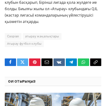
клубын басқарып, Бірінші лигада қола жүлдеге ие
болды. Биылғы жылы ол «Атырау» клубындағы QJL
(жастар лигасы) командаларының үйлестірушісі
қызметін атқарды.
Caspian
атырау жаңалықтары
Атырау футбол клубы
Facebook
Twitter
Pinterest
Email
VKontakte
Telegram
WhatsApp
Copy
Link
ОҚИ ОТЫРЫҢЫЗ