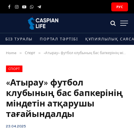
РУС
Facebook
Instagram
YouTube
WhatsApp
Telegram
БІЗ ТУРАЛЫ
ПОРТАЛ ТӘРТІБІ
ҚҰПИЯЛЫЛЫҚ САЯС
»
»
Home
Спорт
«Атырау» футбол клубының бас бапкерінің міндетін атқарушы тағайындалды
СПОРТ
«Атырау» футбол
клубының бас бапкерінің
міндетін атқарушы
тағайындалды
23.04.2025