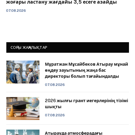
жоғары ластану жағдайы 3,5 есеге азайды
07.08.2026
СОҢҒЫ ЖАҢАЛЫҚТАР
Мұратжан Мұсайбеков Атырау мұнай
өңдеу зауытының жаңа бас
директоры болып тағайындалды
07.08.2026
2026 жылғы грант иегерлерінің тізімі
шықты
07.08.2026
Атырауда атмосферадағы