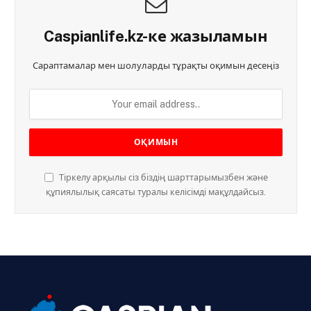
Caspianlife.kz-ке жазыламын
Сараптамалар мен шолуларды тұрақты оқимын десеңіз
Тіркелу арқылы сіз біздің шарттарымызбен және
құпиялылық саясаты туралы келісімді мақұлдайсыз.