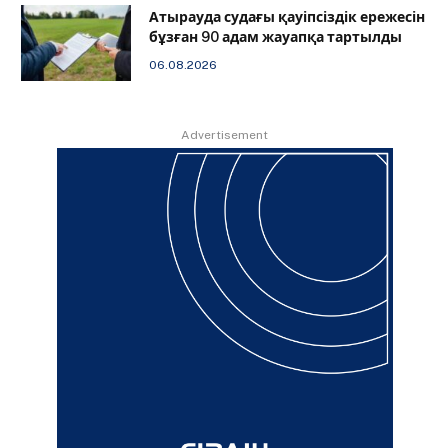
Атырауда судағы қауіпсіздік ережесін
бұзған 90 адам жауапқа тартылды
06.08.2026
Advertisement