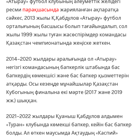
«Атырау» футбол клубының әлеуметтік желідегі
ресми
парақшасында
жарияланған ақпаратқа
сәйкес, 2013 жылы Қ.Қабдулов «Атырау» футбол
орталығының басшысы болып тағайындалып, сол
жылы 1999 жылы туған жасөспірімдер командасы
Қазақстан чемпионатында жеңіске жеткен.
2014–2020 жылдары аралығында ол «Атырау»
негізгі командасының бапкерлік штабында бас
бапкердің көмекшісі және бас бапкер қызметтерін
атқарды. Осы кезеңде мұнайшылар Қазақстан
Кубогының финалына екі мәрте (2017 және 2019
жж.) шыққан.
2021–2022 жылдары Қуаныш Қабдулов алдымен
«Туран» клубында көмекші бапкер, кейін бас бапкер
болды. Ал өткен маусымда Ақтаудың «Каспий»