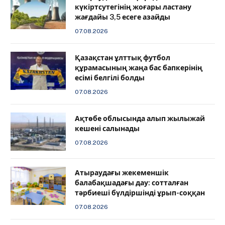
күкіртсутегінің жоғары ластану
жағдайы 3,5 есеге азайды
07.08.2026
Қазақстан ұлттық футбол
құрамасының жаңа бас бапкерінің
есімі белгілі болды
07.08.2026
Ақтөбе облысында алып жылыжай
кешені салынады
07.08.2026
Атыраудағы жекеменшік
балабақшадағы дау: сотталған
тәрбиеші бүлдіршінді ұрып-соққан
07.08.2026