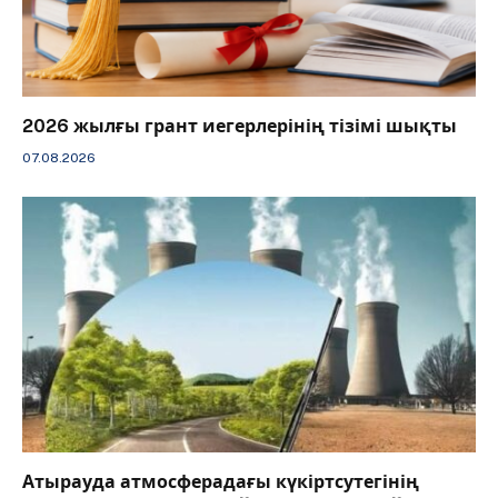
2026 жылғы грант иегерлерінің тізімі шықты
07.08.2026
Атырауда атмосферадағы күкіртсутегінің