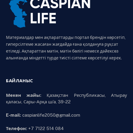
Материалдар мен ақпараттарды портал брендін көрсетіп,
гиперсілтеме жасаған жағдайда ғана қолдануға рұқсат
етіледі. Ақпараттан мәтін, мәтін бөлігі немесе дәйексөз
алынғанда міндетті түрде тиісті сілтеме көрсетілуі керек.
БАЙЛАНЫС
Мекен жайы:
Қазақстан Республикасы, Атырау
қаласы, Сары-Арқа ш/а, 39-22
E-mail:
caspianlife2050@gmail.com
Телефон:
+7 7122 514 084