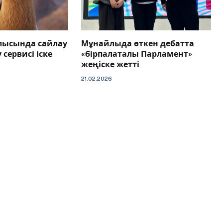
лысында сайлау
Мұнайлыда өткен дебатта
 сервисі іске
«бірпалаталы Парламент»
жеңіске жетті
21.02.2026