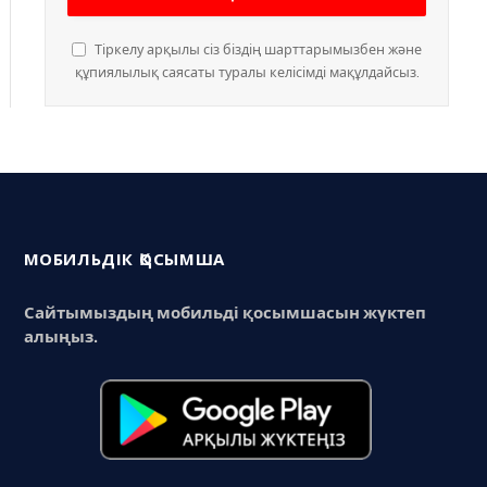
Тіркелу арқылы сіз біздің шарттарымызбен және
құпиялылық саясаты туралы келісімді мақұлдайсыз.
МОБИЛЬДІК ҚОСЫМША
Сайтымыздың мобильді қосымшасын жүктеп
алыңыз.