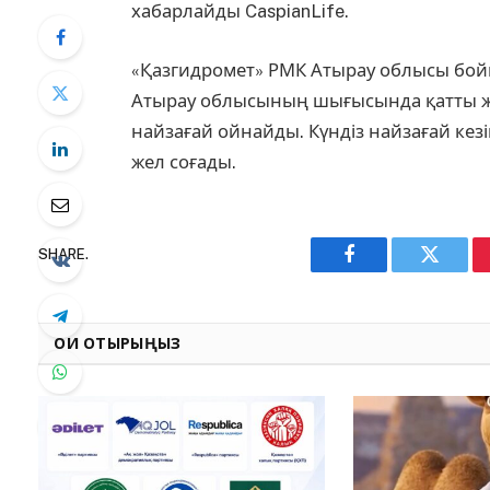
хабарлайды CaspianLife.
«Қазгидромет» РМК Атырау облысы бой
Атырау облысының шығысында қатты жа
найзағай ойнайды. Күндіз найзағай кезі
жел соғады.
SHARE.
Facebook
Twitter
ОҚИ ОТЫРЫҢЫЗ