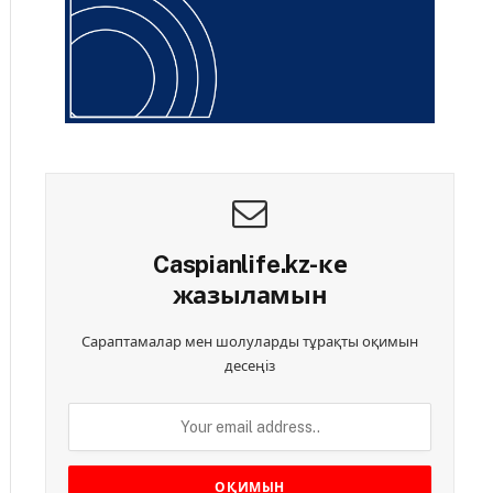
Caspianlife.kz-ке
жазыламын
Сараптамалар мен шолуларды тұрақты оқимын
десеңіз