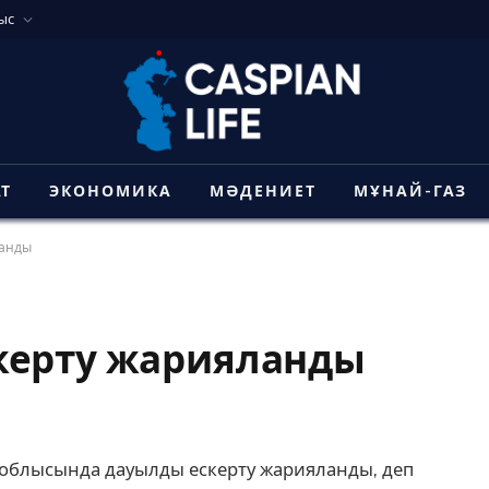
ыс
АТ
ЭКОНОМИКА
МӘДЕНИЕТ
МҰНАЙ-ГАЗ
ланды
керту жарияланды
ау облысында дауылды ескерту жарияланды, деп