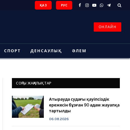
ҚАЗ
РУС
Facebook
Instagram
YouTube
WhatsApp
Telegram
ОНЛАЙН
СПОРТ
ДЕНСАУЛЫҚ
ӘЛЕМ
СОҢҒЫ ЖАҢАЛЫҚТАР
Атырауда судағы қауіпсіздік
ережесін бұзған 90 адам жауапқа
тартылды
06.08.2026