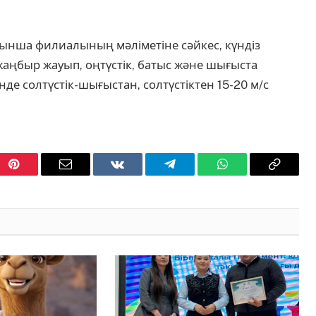
ынша филиалының мәліметіне сәйкес, күндіз
ңбыр жауып, оңтүстік, батыс және шығыста
нде солтүстік-шығыстан, солтүстіктен 15-20 м/с
Pinterest
Email
VKontakte
Telegram
WhatsApp
Copy
Link