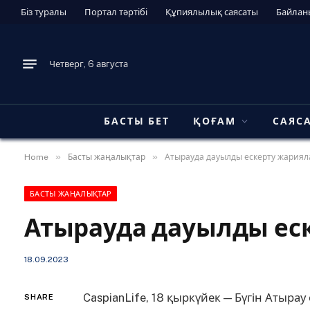
Біз туралы
Портал тәртібі
Құпиялылық саясаты
Байлан
Четверг, 6 августа
БАСТЫ БЕТ
ҚОҒАМ
САЯС
»
»
Home
Басты жаңалықтар
Атырауда дауылды ескерту жария
БАСТЫ ЖАҢАЛЫҚТАР
Атырауда дауылды ес
18.09.2023
CaspianLife, 18 қыркүйек — Бүгін Атыр
SHARE