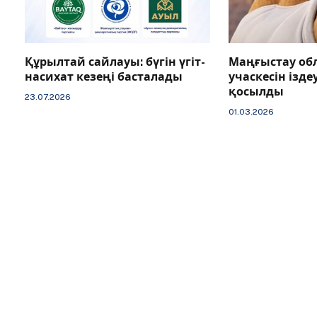
Құрылтай сайлауы: бүгін үгіт-
Маңғыстау об
насихат кезеңі басталады
учаскесін іздеу
қосылды
23.07.2026
01.03.2026