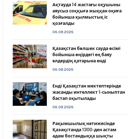
Ақтауда 14 жастағы оқушыны
аяусыз соққыға жыққан оқиға
бойынша қылмыстық іс
қозғалды
06.08.2026
Қазақстан бөлшек сауда өсімі
бойынша өңірдегі ең баяу
елдердің қатарына енді
06.08.2026
️Енді Қазақстан мектептерінде
жасанды интеллект 1-сыныптан
бастап оқытылады
06.08.2026
Рақымшылық нәтижесінде
Қазақстанда 1300-ден астам
адам бостандыққа шықты