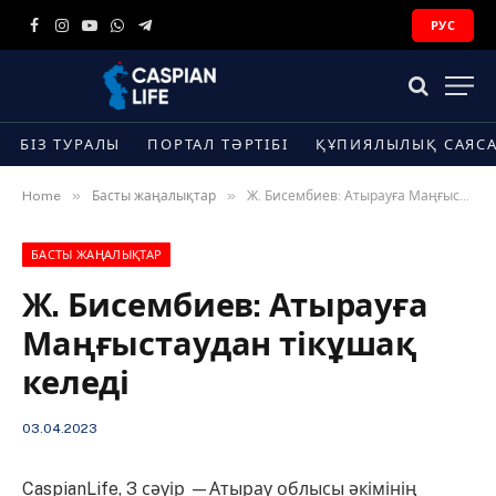
РУС
Facebook
Instagram
YouTube
WhatsApp
Telegram
БІЗ ТУРАЛЫ
ПОРТАЛ ТӘРТІБІ
ҚҰПИЯЛЫЛЫҚ САЯС
»
»
Home
Басты жаңалықтар
Ж. Бисембиев: Атырауға Маңғыстаудан тікұшақ келеді
БАСТЫ ЖАҢАЛЫҚТАР
Ж. Бисембиев: Атырауға
Маңғыстаудан тікұшақ
келеді
03.04.2023
CaspianLife, 3 сәуір —Атырау облысы әкімінің