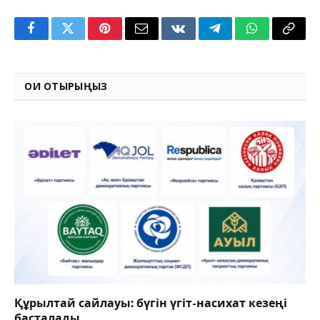
Facebook
Twitter
Pinterest
Email
VKontakte
Telegram
WhatsApp
Copy
Link
ОҚИ ОТЫРЫҢЫЗ
Құрылтай сайлауы: бүгін үгіт-насихат кезеңі
басталады