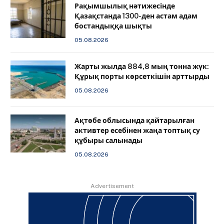
Рақымшылық нәтижесінде
Қазақстанда 1300-ден астам адам
бостандыққа шықты
05.08.2026
Жарты жылда 884,8 мың тонна жүк:
Құрық порты көрсеткішін арттырды
05.08.2026
Ақтөбе облысында қайтарылған
активтер есебінен жаңа топтық су
құбыры салынады
05.08.2026
Advertisement