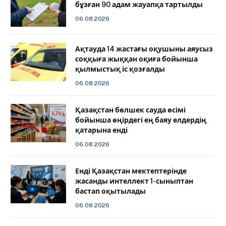
бұзған 90 адам жауапқа тартылды
06.08.2026
Ақтауда 14 жастағы оқушыны аяусыз
соққыға жыққан оқиға бойынша
қылмыстық іс қозғалды
06.08.2026
Қазақстан бөлшек сауда өсімі
бойынша өңірдегі ең баяу елдердің
қатарына енді
06.08.2026
️Енді Қазақстан мектептерінде
жасанды интеллект 1-сыныптан
бастап оқытылады
06.08.2026