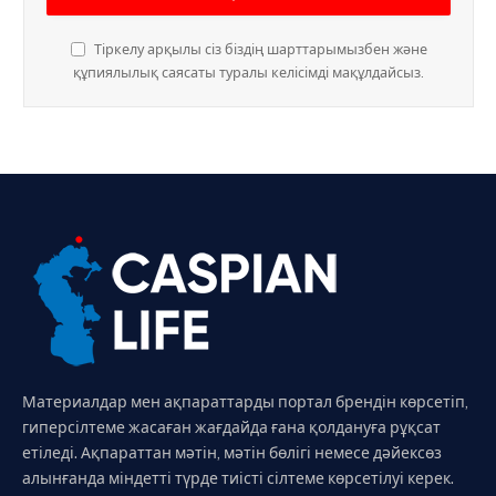
Тіркелу арқылы сіз біздің шарттарымызбен және
құпиялылық саясаты туралы келісімді мақұлдайсыз.
Материалдар мен ақпараттарды портал брендін көрсетіп,
гиперсілтеме жасаған жағдайда ғана қолдануға рұқсат
етіледі. Ақпараттан мәтін, мәтін бөлігі немесе дәйексөз
алынғанда міндетті түрде тиісті сілтеме көрсетілуі керек.