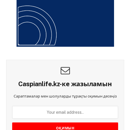
Caspianlife.kz-ке жазыламын
Сараптамалар мен шолуларды тұрақты оқимын десеңіз