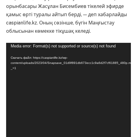
орынбасары Жасұлан Бисембиев тікелей эфирде
қамыс өрті туралы айтып берді, — деп хабарлайды
caspianlife.kz. Оның сөзінше, бүгін Маңғыстау
облысынан көмекке тікұшақ келеді.
Видеоплеер
Media error: Format(s) not supported or source(s) not found
Скачать файл: https://caspianlife.kz/wp-
content/uploads/2023/04/Snapsave_01d9f891db673ecc1c9a6d2f7cf61885_480p.mp4?
_=1