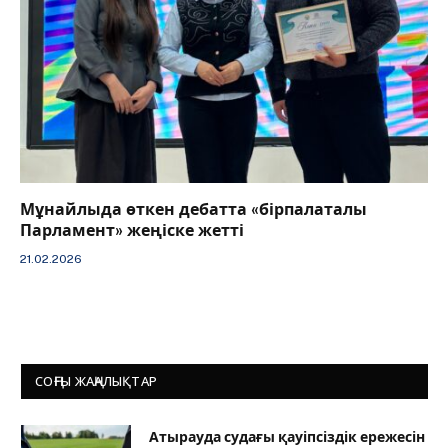
Мұнайлыда өткен дебатта «бірпалаталы
Парламент» жеңіске жетті
21.02.2026
СОҢҒЫ ЖАҢАЛЫҚТАР
Атырауда судағы қауіпсіздік ережесін