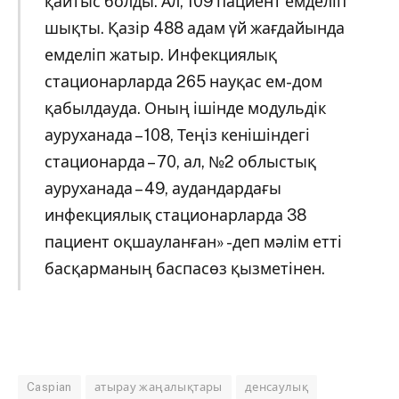
қайтыс болды. Ал, 109 пациент емделіп
шықты. Қазір 488 адам үй жағдайында
емделіп жатыр. Инфекциялық
стационарларда 265 науқас ем-дом
қабылдауда. Оның ішінде модульдік
ауруханада – 108, Теңіз кенішіндегі
стационарда – 70, ал, №2 облыстық
ауруханада – 49, аудандардағы
инфекциялық стационарларда 38
пациент оқшауланған» -деп мәлім етті
басқарманың баспасөз қызметінен.
Caspian
атырау жаңалықтары
денсаулық