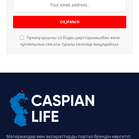
Тіркелу арқылы сіз біздің шарттарымызбен және
құпиялылық саясаты туралы келісімді мақұлдайсыз.
Материалдар мен ақпараттарды портал брендін көрсетіп,