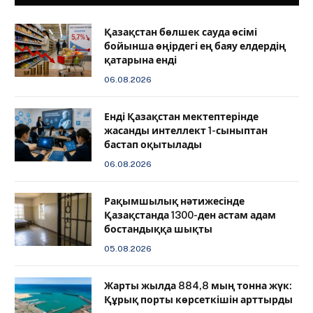
Қазақстан бөлшек сауда өсімі
бойынша өңірдегі ең баяу елдердің
қатарына енді
06.08.2026
️Енді Қазақстан мектептерінде
жасанды интеллект 1-сыныптан
бастап оқытылады
06.08.2026
Рақымшылық нәтижесінде
Қазақстанда 1300-ден астам адам
бостандыққа шықты
05.08.2026
Жарты жылда 884,8 мың тонна жүк:
Құрық порты көрсеткішін арттырды