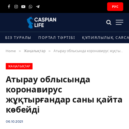
РУС
Facebook
Instagram
YouTube
WhatsApp
Telegram
БІЗ ТУРАЛЫ
ПОРТАЛ ТӘРТІБІ
ҚҰПИЯЛЫЛЫҚ САЯС
»
»
Home
Жаңалықтар
Атырау облысында коронавирус жұқтырғандар саны қайта көбейді
ЖАҢАЛЫҚТАР
Атырау облысында
коронавирус
жұқтырғандар саны қайта
көбейді
06.10.2021