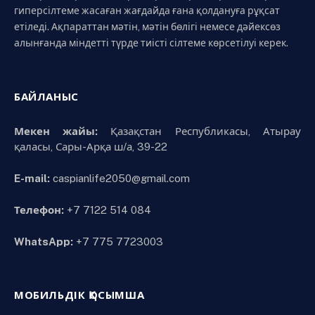
гиперсілтеме жасаған жағдайда ғана қолдануға рұқсат
етіледі. Ақпараттан мәтін, мәтін бөлігі немесе дәйексөз
алынғанда міндетті түрде тиісті сілтеме көрсетілуі керек.
БАЙЛАНЫС
Мекен жайы:
Қазақстан Республикасы, Атырау
қаласы, Сары-Арқа ш/а, 39-22
E-mail:
caspianlife2050@gmail.com
Телефон:
+7 7122 514 084
WhatsApp:
+7 775 7723003
МОБИЛЬДІК ҚОСЫМША