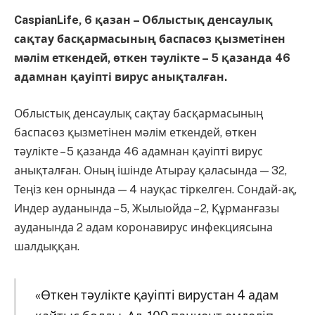
CaspianLife, 6 қазан – Облыстық денсаулық
сақтау басқармасының баспасөз қызметінен
мәлім еткендей, өткен тәулікте – 5 қазанда 46
адамнан қауіпті вирус анықталған.
Облыстық денсаулық сақтау басқармасының
баспасөз қызметінен мәлім еткендей, өткен
тәулікте – 5 қазанда 46 адамнан қауіпті вирус
анықталған. Оның ішінде Атырау қаласында — 32,
Теңіз кен орнында — 4 науқас тіркелген. Сондай-ақ,
Индер ауданында – 5, Жылыойда – 2, Құрманғазы
ауданында 2 адам коронавирус инфекциясына
шалдыққан.
«Өткен тәулікте қауіпті вирустан 4 адам