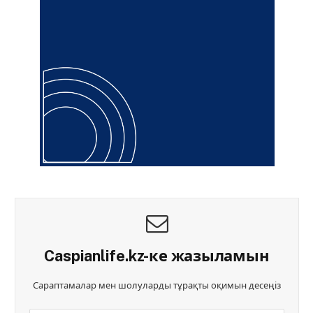
Caspianlife.kz-ке жазыламын
Сараптамалар мен шолуларды тұрақты оқимын десеңіз