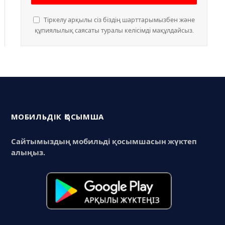
Тіркелу арқылы сіз біздің шарттарымызбен және
құпиялылық саясаты туралы келісімді мақұлдайсыз.
МОБИЛЬДІК ҚОСЫМША
Сайтымыздың мобильді қосымшасын жүктеп
алыңыз.