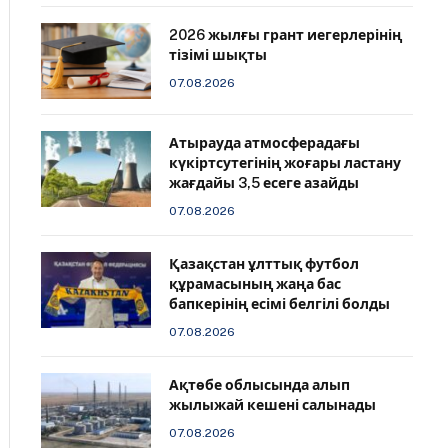
2026 жылғы грант иегерлерінің
тізімі шықты
07.08.2026
Атырауда атмосферадағы
күкіртсутегінің жоғары ластану
жағдайы 3,5 есеге азайды
07.08.2026
Қазақстан ұлттық футбол
құрамасының жаңа бас
бапкерінің есімі белгілі болды
07.08.2026
Ақтөбе облысында алып
жылыжай кешені салынады
07.08.2026