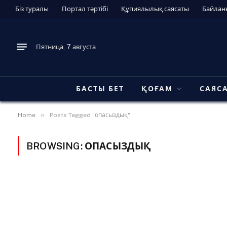
Біз туралы
Портал тәртібі
Құпиялылық саясаты
Байлан
Пятница, 7 августа
БАСТЫ БЕТ
ҚОҒАМ
САЯС
»
Home
Posts Tagged "опасыздық"
BROWSING:
ОПАСЫЗДЫҚ