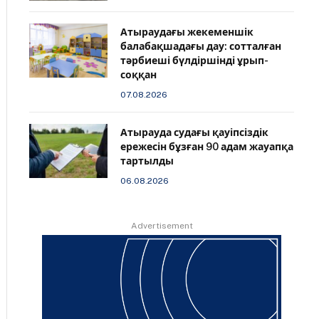
Атыраудағы жекеменшік
балабақшадағы дау: сотталған
тәрбиеші бүлдіршінді ұрып-
соққан
07.08.2026
Атырауда судағы қауіпсіздік
ережесін бұзған 90 адам жауапқа
тартылды
06.08.2026
Advertisement