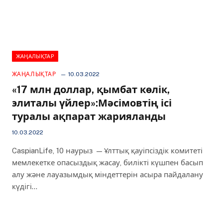
ЖАҢАЛЫҚТАР
ЖАҢАЛЫҚТАР
10.03.2022
«17 млн доллар, қымбат көлік,
элиталы үйлер»:Мәсімовтің ісі
туралы ақпарат жарияланды
10.03.2022
CaspianLife, 10 наурыз — Ұлттық қауіпсіздік комитеті
мемлекетке опасыздық жасау, билікті күшпен басып
алу және лауазымдық міндеттерін асыра пайдалану
күдігі…