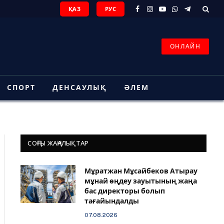
ҚАЗ
РУС
Facebook
Instagram
YouTube
WhatsApp
Telegram
ОНЛАЙН
СПОРТ
ДЕНСАУЛЫҚ
ӘЛЕМ
СОҢҒЫ ЖАҢАЛЫҚТАР
Мұратжан Мұсайбеков Атырау
мұнай өңдеу зауытының жаңа
бас директоры болып
тағайындалды
07.08.2026