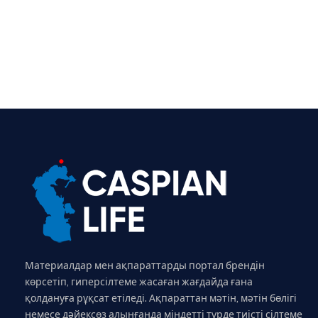
Материалдар мен ақпараттарды портал брендін
көрсетіп, гиперсілтеме жасаған жағдайда ғана
қолдануға рұқсат етіледі. Ақпараттан мәтін, мәтін бөлігі
немесе дәйексөз алынғанда міндетті түрде тиісті сілтеме