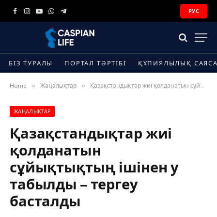
РУС
Facebook
Instagram
YouTube
WhatsApp
Telegram
БІЗ ТУРАЛЫ
ПОРТАЛ ТӘРТІБІ
ҚҰПИЯЛЫЛЫҚ САЯС
»
»
Home
Жаңалықтар
Қазақстандықтар жиі қолданатын сұйықтықтың ішінен у табылды – тергеу басталды
ЖАҢАЛЫҚТАР
Қазақстандықтар жиі
қолданатын
сұйықтықтың ішінен у
табылды – тергеу
басталды