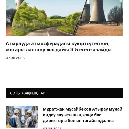
Атырауда атмосферадағы күкіртсутегінің
жоғары ластану жағдайы 3,5 есеге азайды
07.08.2026
СОҢҒЫ ЖАҢАЛЫҚТАР
Мұратжан Мұсайбеков Атырау мұнай
өңдеу зауытының жаңа бас
директоры болып тағайындалды
07.08.2026