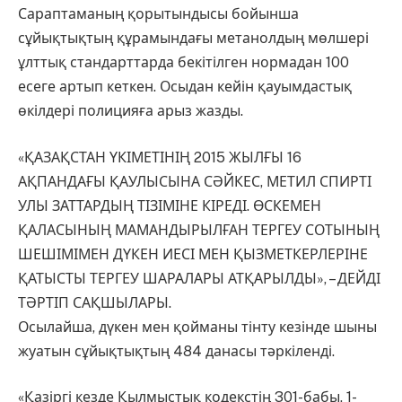
Сараптаманың қорытындысы бойынша
сұйықтықтың құрамындағы метанолдың мөлшері
ұлттық стандарттарда бекітілген нормадан 100
есеге артып кеткен. Осыдан кейін қауымдастық
өкілдері полицияға арыз жазды.
«ҚАЗАҚСТАН ҮКІМЕТІНІҢ 2015 ЖЫЛҒЫ 16
АҚПАНДАҒЫ ҚАУЛЫСЫНА СӘЙКЕС, МЕТИЛ СПИРТІ
УЛЫ ЗАТТАРДЫҢ ТІЗІМІНЕ КІРЕДІ. ӨСКЕМЕН
ҚАЛАСЫНЫҢ МАМАНДЫРЫЛҒАН ТЕРГЕУ СОТЫНЫҢ
ШЕШІМІМЕН ДҮКЕН ИЕСІ МЕН ҚЫЗМЕТКЕРЛЕРІНЕ
ҚАТЫСТЫ ТЕРГЕУ ШАРАЛАРЫ АТҚАРЫЛДЫ», – ДЕЙДІ
ТӘРТІП САҚШЫЛАРЫ.
Осылайша, дүкен мен қойманы тінту кезінде шыны
жуатын сұйықтықтың 484 данасы тәркіленді.
«Қазіргі кезде Қылмыстық кодекстің 301-бабы, 1-