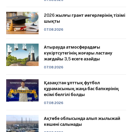
2026 жылғы грант иегерлерінің тізімі
шықты
07.08.2026
Атырауда атмосферадағы
күкіртсутегінің жоғары ластану
жағдайы 3,5 есеге азайды
07.08.2026
Қазақстан ұлттық футбол
құрамасының жаңа бас бапкерінің
есімі белгілі болды
07.08.2026
Ақтөбе облысында алып жылыжай
кешені салынады