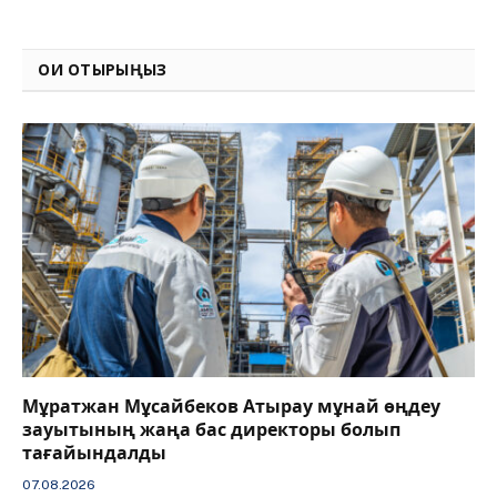
Link
ОҚИ ОТЫРЫҢЫЗ
Мұратжан Мұсайбеков Атырау мұнай өңдеу
зауытының жаңа бас директоры болып
тағайындалды
07.08.2026