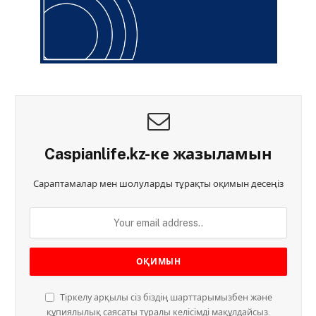
Caspianlife.kz-ке жазыламын
Сараптамалар мен шолуларды тұрақты оқимын десеңіз
Тіркелу арқылы сіз біздің шарттарымызбен және
құпиялылық саясаты туралы келісімді мақұлдайсыз.