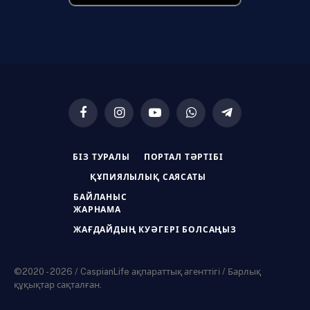
Facebook
Instagram
YouTube
WhatsApp
Telegram
БІЗ ТУРАЛЫ
ПОРТАЛ ТӘРТІБІ
ҚҰПИЯЛЫЛЫҚ САЯСАТЫ
БАЙЛАНЫС
ЖАРНАМА
ЖАҒДАЙДЫҢ КУӘГЕРІ БОЛСАҢЫЗ
©2020 - 2026 / CaspianLife ақпараттық агенттігі / Барлық
құқықтар сақталған.