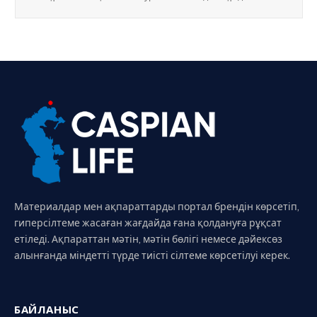
Материалдар мен ақпараттарды портал брендін көрсетіп,
гиперсілтеме жасаған жағдайда ғана қолдануға рұқсат
етіледі. Ақпараттан мәтін, мәтін бөлігі немесе дәйексөз
алынғанда міндетті түрде тиісті сілтеме көрсетілуі керек.
БАЙЛАНЫС