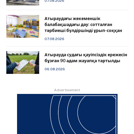
07.08.2026
Атыраудағы жекеменшік
балабақшадағы дау: сотталған
тәрбиеші бүлдіршінді ұрып-соққан
07.08.2026
Атырауда судағы қауіпсіздік ережесін
бұзған 90 адам жауапқа тартылды
06.08.2026
Advertisement