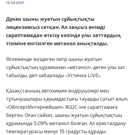
13.04.2021
Дүкен шыны жуатын сұйықтықты
лицензиясыз сатқан. Ал заңсыз өнімді
сараптамадан өткізу кезінде улы заттардың
тізіміне енгізілген метанол анықталды.
Өскеменде жүздеген литр шыны жуатын
сұйықтықтың құрамынан «метанол» деген улы зат
табылды, деп хабарлады «Устинка LIVE«.
Қазақстанның автохимия өндірушілері мен
тұтынушылары қауымдастығы тауарды сатып алып,
«ОйлсертИнтернейшил» ЖШС-іне сараптамаға
берген. Оған сәйкес, шыны жуатын сұйықтықтың
құрамында 5,09% метанол болған. Ал кристалдану
температурасы минус 15 градусты құрады.