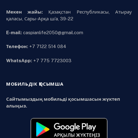
Мекен жайы:
Қазақстан Республикасы, Атырау
қаласы, Сары-Арқа ш/а, 39-22
E-mail:
caspianlife2050@gmail.com
Телефон:
+7 7122 514 084
WhatsApp:
+7 775 7723003
МОБИЛЬДІК ҚОСЫМША
Сайтымыздың мобильді қосымшасын жүктеп
алыңыз.