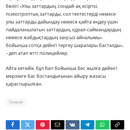
бөлігі «Улы заттардың, сондай-ақ есiрткi,
психотроптық заттарды, сол тектестерді немесе
улы заттарды дайындау немесе қайта өңдеу үшін
пайдаланылатын заттардың, құрал-саймандардың
немесе жабдықтардың заңсыз айналымы»
бойынша сотқа дейнгі тергеу шаралары басталды»,
– деп атап өтті полицейлер.
Айта кетейік, бұл бап бойынша бес жылға дейiнгi
мерзiмге бас бостандығынан айыру жазасы
қарастырылған.
Caspian
Facebook
Twitter
Pinterest
Email
VKontakte
Telegram
WhatsApp
Copy