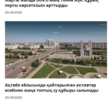
Жарты жылда 884,8 мың тонна жүк: Құрық
порты көрсеткішін арттырды
05.08.2026
Ақтөбе облысында қайтарылған активтер
есебінен жаңа топтық су құбыры салынады
05.08.2026