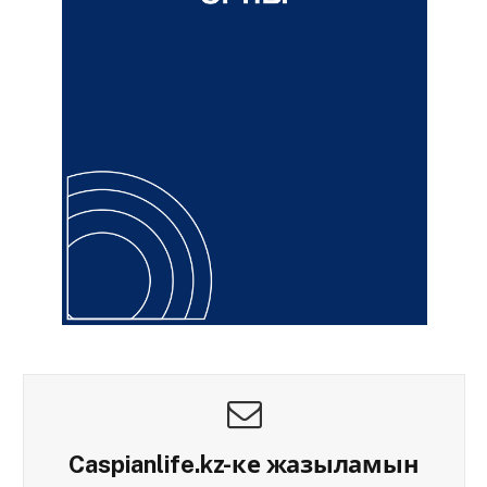
Caspianlife.kz-ке жазыламын