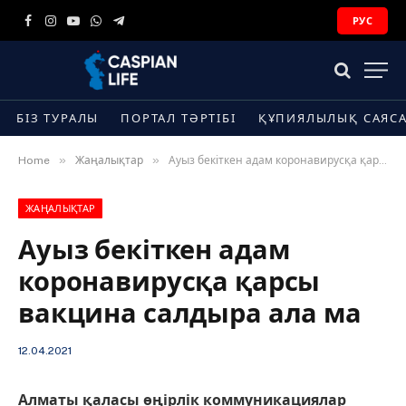
РУС
Facebook
Instagram
YouTube
WhatsApp
Telegram
БІЗ ТУРАЛЫ
ПОРТАЛ ТӘРТІБІ
ҚҰПИЯЛЫЛЫҚ САЯС
»
»
Home
Жаңалықтар
Ауыз бекіткен адам коронавирусқа қарсы вакцина салдыра ала ма
ЖАҢАЛЫҚТАР
Ауыз бекіткен адам
коронавирусқа қарсы
вакцина салдыра ала ма
12.04.2021
Алматы қаласы өңірлік коммуникациялар