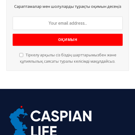
Сараптамалар мен шолуларды тұрақты оқимын десеңіз
Тіркелу арқылы сіз біздің шарттарымызбен және
құпиялылық саясаты туралы келісімді мақұлдайсыз.