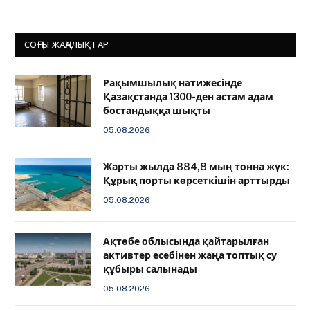
СОҢҒЫ ЖАҢАЛЫҚТАР
Рақымшылық нәтижесінде
Қазақстанда 1300-ден астам адам
бостандыққа шықты
05.08.2026
Жарты жылда 884,8 мың тонна жүк:
Құрық порты көрсеткішін арттырды
05.08.2026
Ақтөбе облысында қайтарылған
активтер есебінен жаңа топтық су
құбыры салынады
05.08.2026