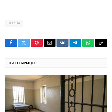
Caspian
Facebook
Twitter
Pinterest
Email
VKontakte
Telegram
WhatsApp
Copy
Link
ОҚИ ОТЫРЫҢЫЗ