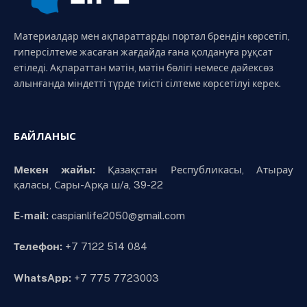
Материалдар мен ақпараттарды портал брендін көрсетіп,
гиперсілтеме жасаған жағдайда ғана қолдануға рұқсат
етіледі. Ақпараттан мәтін, мәтін бөлігі немесе дәйексөз
алынғанда міндетті түрде тиісті сілтеме көрсетілуі керек.
БАЙЛАНЫС
Мекен жайы:
Қазақстан Республикасы, Атырау
қаласы, Сары-Арқа ш/а, 39-22
E-mail:
caspianlife2050@gmail.com
Телефон:
+7 7122 514 084
WhatsApp:
+7 775 7723003