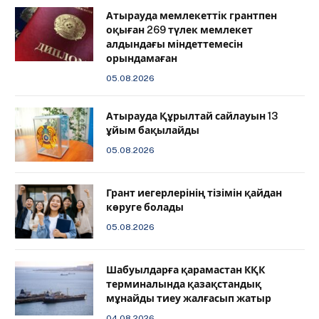
Атырауда мемлекеттік грантпен
оқыған 269 түлек мемлекет
алдындағы міндеттемесін
орындамаған
05.08.2026
Атырауда Құрылтай сайлауын 13
ұйым бақылайды
05.08.2026
Грант иегерлерінің тізімін қайдан
көруге болады
05.08.2026
Шабуылдарға қарамастан КҚК
терминалында қазақстандық
мұнайды тиеу жалғасып жатыр
04.08.2026