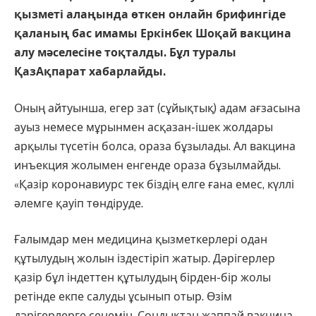
қызметі алаңында өткен онлайн брифингіде
қаланың бас имамы Еркінбек Шоқай вакцина
алу мәселесіне тоқталды. Бұл туралы
ҚазАқпарат хабарлайды.
Оның айтуынша, егер зат (сұйықтық) адам ағзасына
ауыз немесе мұрынмен асқазан-ішек жолдары
арқылы түсетін болса, ораза бұзылады. Ал вакцина
инъекция жолымен енгенде ораза бұзылмайды.
«Қазір коронавиурс тек біздің елге ғана емес, күллі
әлемге қауіп төндіруде.
Ғалымдар мен медицина қызметкерлері одан
құтылудың жолын іздестіріп жатыр. Дәрігерлер
қазір бұл індеттен құтылудың бірден-бір жолы
ретінде екпе салуды ұсынып отыр. Өзім
дәрігерлерге сенемін. Сондықтан жаппай вакцина