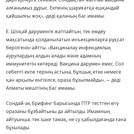
алғанымыз дұрыс. Екпенің шариғатқа ешқандай
қайшылғы жоқ»,-деді қаланың бас имамы.
Е. Шоқай дәруменге жатпайтын, тек емдеу
мақсатында қолданылатын инъекцияларға рұқсат
берілгенін айтты. «Вакциналау инфекциялық
аурулардың алдын алады және адамның
иммунитетін көтереді. Вакцина дәрумен емес. Сол
себепті екпе терінің астына, бұлшық етке немесе
қан арқылы енгізілсе, ораза бұзылмайды», — деді
Алматы мешітінің бас имамы.
Сондай-ақ брифинг барысында ПТР тесттен өту
оразаны бұзбайтыны да айтылды. Имамның
айтуынша, тек ішке тамақ, не су қабылдағанда ғана
бұзылады.