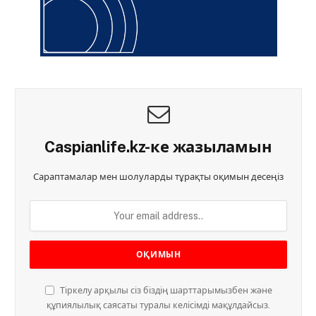
Caspianlife.kz-ке жазыламын
Сараптамалар мен шолуларды тұрақты оқимын десеңіз
Тіркелу арқылы сіз біздің шарттарымызбен және
құпиялылық саясаты туралы келісімді мақұлдайсыз.