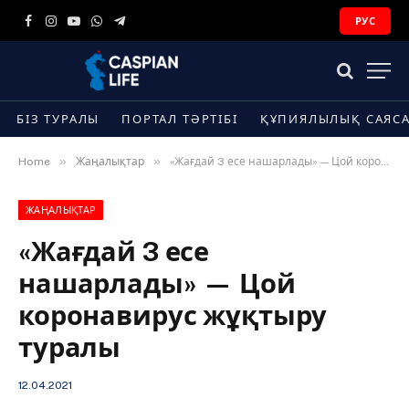
РУС
Facebook
Instagram
YouTube
WhatsApp
Telegram
БІЗ ТУРАЛЫ
ПОРТАЛ ТӘРТІБІ
ҚҰПИЯЛЫЛЫҚ САЯС
»
»
Home
Жаңалықтар
«Жағдай 3 есе нашарлады» — Цой коронавирус жұқтыру туралы
ЖАҢАЛЫҚТАР
«Жағдай 3 есе
нашарлады» — Цой
коронавирус жұқтыру
туралы
12.04.2021