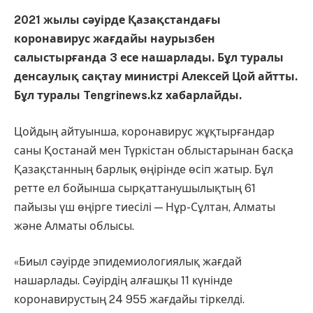
2021 жылы сәуірде Қазақстандағы
коронавирус жағдайы наурызбен
салыстырғанда 3 есе нашарлады. Бұл туралы
денсаулық сақтау министрі Алексей Цой айтты.
Бұл туралы Tengrinews.kz хабарлайды.
Цойдың айтуынша, коронавирус жұқтырғандар
саны Қостанай мен Түркістан облыстарынан басқа
Қазақстанның барлық өңірінде өсіп жатыр. Бұл
ретте ел бойынша сырқаттанушылықтың 61
пайызы үш өңірге тиесілі — Нұр-Сұлтан, Алматы
және Алматы облысы.
«Биыл сәуірде эпидемиологиялық жағдай
нашарлады. Сәуірдің алғашқы 11 күнінде
коронавирустың 24 955 жағдайы тіркелді.