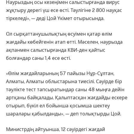
Наурыздың осы кезеңімен салыстырғанда вирус
жұқтыру дерегі үш есе өсті. Тәулігіне 2 800 науқас
тіркеледі», — деді Цой Үкімет отырысында.
Ол сырқаттанушылықтың өсуімен қатар өлім
жағдайы көбейгенін атап өтті. Мәселен, наурызда
ақпанмен салыстырғанда КВИ-ден қайтыс
болғандар саны 1,4 есе өсті.
«Өлім жағдайларының 57 пайызы Нұр-Сұлтан,
Алматы, Алматы облыстарына тиесілі. Сәуірде бір
тәулікте тест тапсыратындар саны 48 мыңға дейін
артқаны байқалады. Қалыптасқан жағдайды ескере
отырып, бүкіл ел бойынша қосымша шектеу
шаралары қабылданды», — деп толықтырды Цой.
Министрдің айтуынша, 12 сәуірдегі жағдай