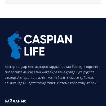
Материалдар мен ақпараттарды портал брендін көрсетіп,
гиперсілтеме жасаған жағдайда ғана қолдануға рұқсат
етіледі. Ақпараттан мәтін, мәтін бөлігі немесе дәйексөз
алынғанда міндетті түрде тиісті сілтеме көрсетілуі керек.
БАЙЛАНЫС