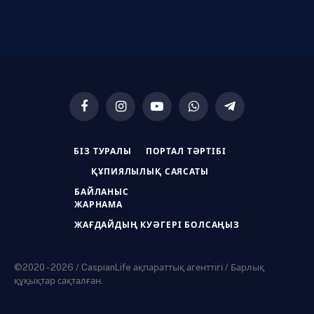
Facebook
Instagram
YouTube
WhatsApp
Telegram
БІЗ ТУРАЛЫ
ПОРТАЛ ТӘРТІБІ
ҚҰПИЯЛЫЛЫҚ САЯСАТЫ
БАЙЛАНЫС
ЖАРНАМА
ЖАҒДАЙДЫҢ КУӘГЕРІ БОЛСАҢЫЗ
©2020 - 2026 / CaspianLife ақпараттық агенттігі / Барлық
құқықтар сақталған.