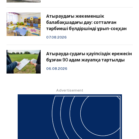
Атыраудағы жекеменшік
балабақшадағы дау: сотталған
тәрбиеші бүлдіршінді ұрып-соққан
07.08.2026
Атырауда судағы қауіпсіздік ережесін
бұзған 90 адам жауапқа тартылды
06.08.2026
Advertisement