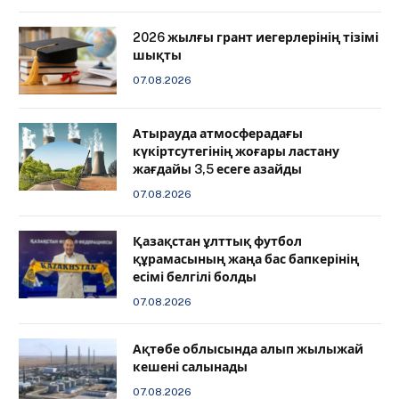
2026 жылғы грант иегерлерінің тізімі
шықты
07.08.2026
Атырауда атмосферадағы
күкіртсутегінің жоғары ластану
жағдайы 3,5 есеге азайды
07.08.2026
Қазақстан ұлттық футбол
құрамасының жаңа бас бапкерінің
есімі белгілі болды
07.08.2026
Ақтөбе облысында алып жылыжай
кешені салынады
07.08.2026