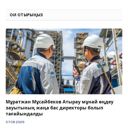
Link
ОҚИ ОТЫРЫҢЫЗ
Мұратжан Мұсайбеков Атырау мұнай өңдеу
зауытының жаңа бас директоры болып
тағайындалды
07.08.2026