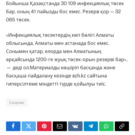
бойынша Қазақстанда 30 109 инфекциялық төсек
бар, оның 41 пайызды бос емес. Резерв қор — 32
065 төсек.
«Инфекциялық төсектердің көп бөлігі Алматы
облысында, Алматы мен астанада бос емес.
Сонымен қатар, елорда мен Алматының
әрқайсында 1200-ге жуық төсек-орын резерві бар»,
— деді ол.Материалды көшіріп басқанда және
басқаша пайдалану кезінде azh.kz сайтына
гиперсілтеме міндетті түрде қойылуы тиіс.
Caspian
Facebook
Twitter
Pinterest
Email
VKontakte
Telegram
WhatsApp
Copy