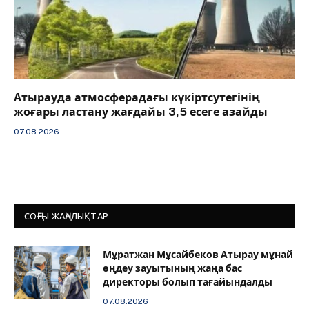
Атырауда атмосферадағы күкіртсутегінің
жоғары ластану жағдайы 3,5 есеге азайды
07.08.2026
СОҢҒЫ ЖАҢАЛЫҚТАР
Мұратжан Мұсайбеков Атырау мұнай
өңдеу зауытының жаңа бас
директоры болып тағайындалды
07.08.2026