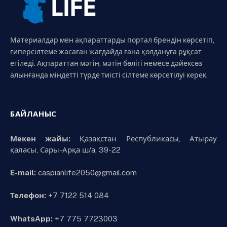
Материалдар мен ақпараттарды портал брендін көрсетіп,
гиперсілтеме жасаған жағдайда ғана қолдануға рұқсат
етіледі. Ақпараттан мәтін, мәтін бөлігі немесе дәйексөз
алынғанда міндетті түрде тиісті сілтеме көрсетілуі керек.
БАЙЛАНЫС
Мекен жайы:
Қазақстан Республикасы, Атырау
қаласы, Сары-Арқа ш/а, 39-22
E-mail:
caspianlife2050@gmail.com
Телефон:
+7 7122 514 084
WhatsApp:
+7 775 7723003