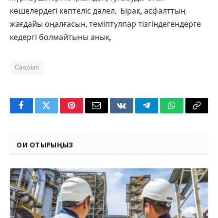
көшелердегі кептеліс дәлел. Бірақ, асфалттың
жағдайы оңалғасын, теміптұлпар тізгіндегендерге
кедергі болмайтыны анық.
Caspian
Facebook
Twitter
Pinterest
Email
VKontakte
Telegram
WhatsApp
Copy
Link
ОҚИ ОТЫРЫҢЫЗ