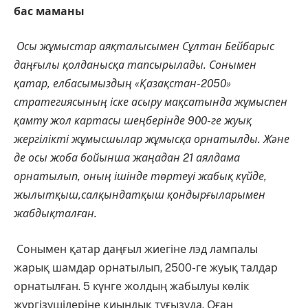
бас маманы
Осы жұмыстар аяқталысымен Сұлтан Бейбарыс
даңғылы қолданысқа тапсырылады. Сонымен
қатар, елбасымыздың «Қазақстан-2050»
стратегиясының іске асыру мақсатында жұмыспен
қамту жол картасы шеңберінде 900-ге жуық
жергілікті жұмысшылар жұмысқа орнатылды. Және
де осы жоба бойынша жаңадан 21 аялдама
орнатылып, оның ішінде төртеуі жабық күйде,
жылытқыш,салқындатқыш қондырғыларымен
жабдықталған.
Сонымен қатар даңғыл жиегіне лэд лампалы
жарық шамдар орнатылып, 2500-ге жуық талдар
орнатылған. 5 күнге жолдың жабылуы көлік
жүргізушілеріне қиындық туғызуда. Оған