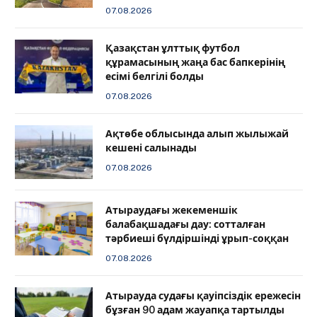
07.08.2026
Қазақстан ұлттық футбол
құрамасының жаңа бас бапкерінің
есімі белгілі болды
07.08.2026
Ақтөбе облысында алып жылыжай
кешені салынады
07.08.2026
Атыраудағы жекеменшік
балабақшадағы дау: сотталған
тәрбиеші бүлдіршінді ұрып-соққан
07.08.2026
Атырауда судағы қауіпсіздік ережесін
бұзған 90 адам жауапқа тартылды