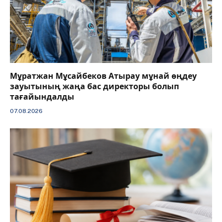
Мұратжан Мұсайбеков Атырау мұнай өңдеу
зауытының жаңа бас директоры болып
тағайындалды
07.08.2026