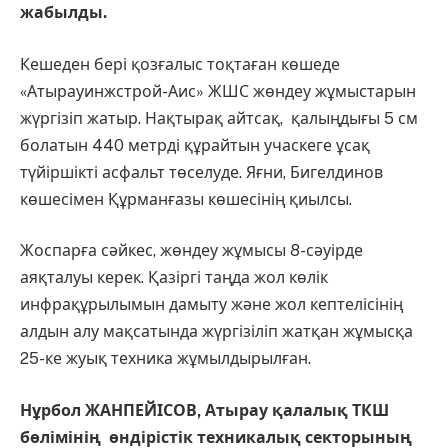
жабылды.
Кешеден бері қозғалыс тоқтаған көшеде
«Атырауинжстрой-Аис» ЖШС жөндеу жұмыстарын
жүргізіп жатыр. Нақтырақ айтсақ, қалыңдығы 5 см
болатын 440 метрді құрайтын учаскеге ұсақ
түйіршікті асфальт төселуде. Яғни, Бигелдинов
көшесімен Құрманғазы көшесінің қиылсы.
Жоспарға сәйкес, жөндеу жұмысы 8-сәуірде
аяқталуы керек. Қазіргі таңда жол көлік
инфрақұрылымын дамыту және жол кептелісінің
алдын алу мақсатында жүргізіліп жатқан жұмысқа
25-ке жуық техника жұмылдырылған.
Нұрбол ЖАНПЕЙІСОВ, Атырау қалалық ТКШ
бөлімінің өндірістік техникалық секторының