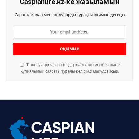
Caspianlife.kz-ке жазыламын
Сараптамалар мен шолуларды тұрақты оқимын десеңіз
Тіркелу арқылы сіз біздің шарттарымызбен және
құпиялылық саясаты туралы келісімді мақұлдайсыз.