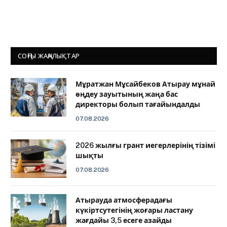
СОҢҒЫ ЖАҢАЛЫҚТАР
Мұратжан Мұсайбеков Атырау мұнай
өңдеу зауытының жаңа бас
директоры болып тағайындалды
07.08.2026
2026 жылғы грант иегерлерінің тізімі
шықты
07.08.2026
Атырауда атмосферадағы
күкіртсутегінің жоғары ластану
жағдайы 3,5 есеге азайды