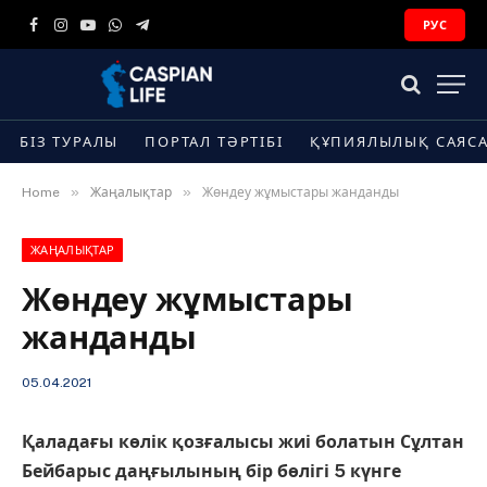
РУС
Facebook
Instagram
YouTube
WhatsApp
Telegram
БІЗ ТУРАЛЫ
ПОРТАЛ ТӘРТІБІ
ҚҰПИЯЛЫЛЫҚ САЯС
»
»
Home
Жаңалықтар
Жөндеу жұмыстары жанданды
ЖАҢАЛЫҚТАР
Жөндеу жұмыстары
жанданды
05.04.2021
Қаладағы көлік қозғалысы жиі болатын Сұлтан
Бейбарыс даңғылының бір бөлігі 5 күнге