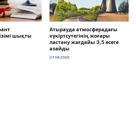
рант
Атырауда атмосферадағы
тізімі шықты
күкіртсутегінің жоғары
ластану жағдайы 3,5 есеге
азайды
07.08.2026