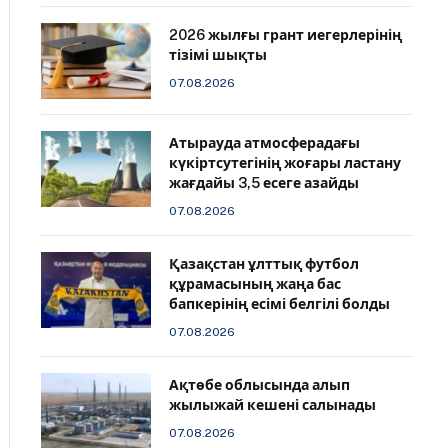
2026 жылғы грант иегерлерінің
тізімі шықты
07.08.2026
Атырауда атмосферадағы
күкіртсутегінің жоғары ластану
жағдайы 3,5 есеге азайды
07.08.2026
Қазақстан ұлттық футбол
құрамасының жаңа бас
бапкерінің есімі белгілі болды
07.08.2026
Ақтөбе облысында алып
жылыжай кешені салынады
07.08.2026