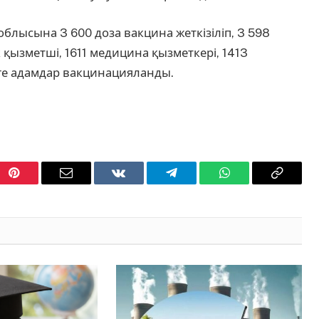
облысына 3 600 доза вакцина жеткізіліп, 3 598
к қызметші, 1611 медицина қызметкері, 1413
зге адамдар вакцинацияланды.
Pinterest
Email
VKontakte
Telegram
WhatsApp
Copy
Link