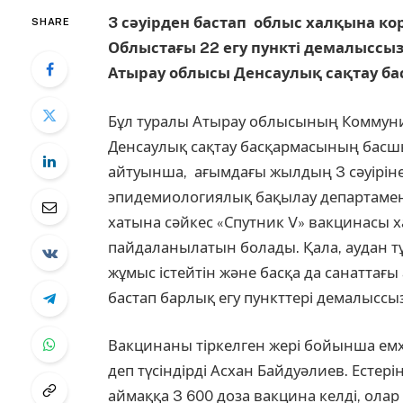
3 сәуірден бастап облыс халқына ко
SHARE
Облыстағы 22 егу пункті демалыссыз
Атырау облысы Денсаулық сақтау ба
Бұл туралы Атырау облысының Коммуни
Денсаулық сақтау басқармасының басшы
айтуынша, ағымдағы жылдың 3 сәуіріне
эпидемиологиялық бақылау департамент
хатына сәйкес «Спутник V» вакцинасы 
пайдаланылатын болады. Қала, аудан т
жұмыс істейтін және басқа да санаттағы
бастап барлық егу пункттері демалыссыз
Вакцинаны тіркелген жері бойынша емх
деп түсіндірді Асхан Байдуәлиев. Естері
аймаққа 3 600 доза вакцина келді, олар