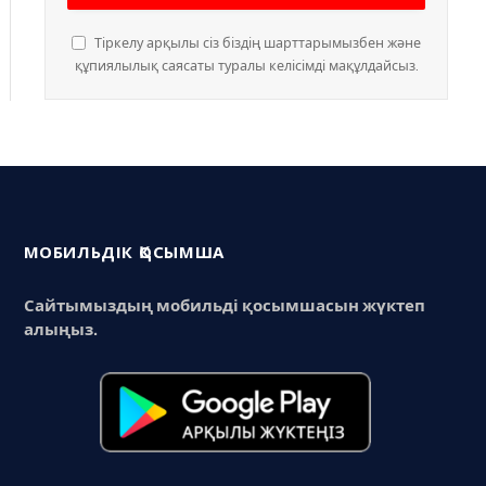
Тіркелу арқылы сіз біздің шарттарымызбен және
құпиялылық саясаты туралы келісімді мақұлдайсыз.
МОБИЛЬДІК ҚОСЫМША
Сайтымыздың мобильді қосымшасын жүктеп
алыңыз.