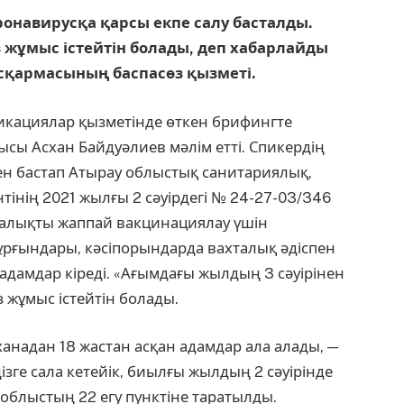
ронавирусқа қарсы екпе салу басталды.
 жұмыс істейтін болады, деп хабарлайды
сқармасының баспасөз қызметі.
кациялар қызметінде өткен брифингте
сы Асхан Байдуәлиев мәлім етті. Спикердің
н бастап Атырау облыстық санитариялық,
інің 2021 жылғы 2 сәуірдегі № 24-27-03/346
халықты жаппай вакцинациялау үшін
ұрғындары, кәсіпорындарда вахталық әдіспен
 адамдар кіреді. «Ағымдағы жылдың 3 сәуірінен
 жұмыс істейтін болады.
анадан 18 жастан асқан адамдар ала алады, —
ңізге сала кетейік, биылғы жылдың 2 сәуірінде
 облыстың 22 егу пунктіне таратылды.