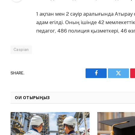
1 ақпан мен 2 сәуір аралығында Атырау 
адам егілді. Оның ішінде 42 мемлекетті
педагог, 486 полиция қызметкері, 46 ө
Caspian
SHARE.
Facebook
Twitter
ОҚИ ОТЫРЫҢЫЗ