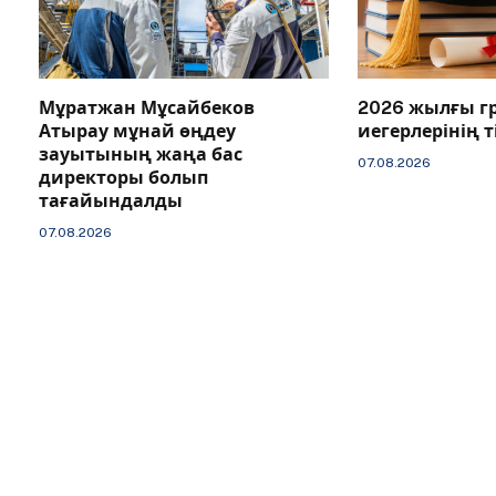
Мұратжан Мұсайбеков
2026 жылғы г
Атырау мұнай өңдеу
иегерлерінің 
зауытының жаңа бас
07.08.2026
директоры болып
тағайындалды
07.08.2026