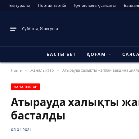
Біз туралы
Портал тәртібі
Құпиялылық саясаты
Байлан
Суббота, 8 августа
БАСТЫ БЕТ
ҚОҒАМ
САЯС
»
»
Home
Жаңалықтар
Атырауда халықты жаппай вакцинацияла
ЖАҢАЛЫҚТАР
Атырауда халықты жа
басталды
05.04.2021