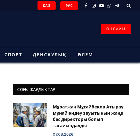
ҚАЗ
РУС
Facebook
Instagram
YouTube
WhatsApp
Telegram
ОНЛАЙН
СПОРТ
ДЕНСАУЛЫҚ
ӘЛЕМ
СОҢҒЫ ЖАҢАЛЫҚТАР
Мұратжан Мұсайбеков Атырау
мұнай өңдеу зауытының жаңа
бас директоры болып
тағайындалды
07.08.2026