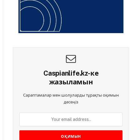
Caspianlife.kz-ке
жазыламын
Сараптамалар мен шолуларды тұрақты оқимын
десеңіз