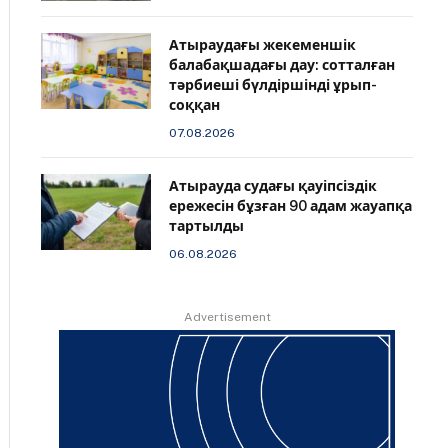
Атыраудағы жекеменшік
балабақшадағы дау: сотталған
тәрбиеші бүлдіршінді ұрып-
соққан
07.08.2026
Атырауда судағы қауіпсіздік
ережесін бұзған 90 адам жауапқа
тартылды
06.08.2026
Advertisement