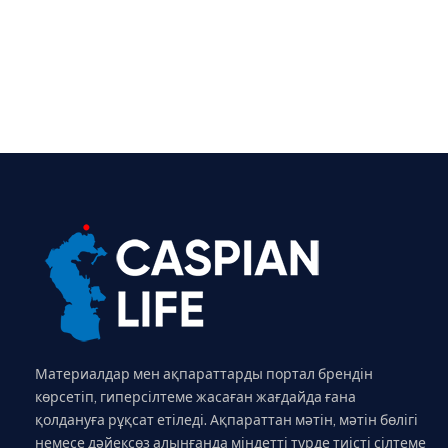
Материалдар мен ақпараттарды портал брендін
көрсетіп, гиперсілтеме жасаған жағдайда ғана
қолдануға рұқсат етіледі. Ақпараттан мәтін, мәтін бөлігі
немесе дәйексөз алынғанда міндетті түрде тиісті сілтеме