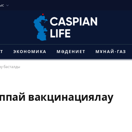
ыс
АТ
ЭКОНОМИКА
МӘДЕНИЕТ
МҰНАЙ-ГАЗ
у басталды
ппай вакцинациялау