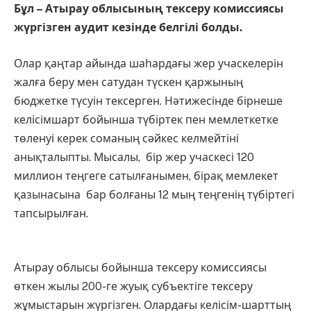
Бұл – Атырау облысының тексеру комиссиясы
жүргізген аудит кезінде белгілі болды.
Олар қаңтар айында шаһардағы жер учаскелерін
жалға беру мен сатудан түскен қаржының
бюджетке түсуін тексерген. Нәтижесінде бірнеше
келісімшарт бойынша түбіртек пен мемлеткетке
төленуі керек соманың сәйкес келмейтіні
анықталыпты. Мысалы, бір жер учаскесі 120
миллион теңгеге сатылғанымен, бірақ мемлекет
қазынасына бар болғаны 12 мың теңгенің түбіртегі
тапсырылған.
Атырау облысы бойынша тексеру комиссиясы
өткен жылы 200-ге жуық субъектіге тексеру
жұмыстарын жүргізген. Олардағы келісім-шарттың