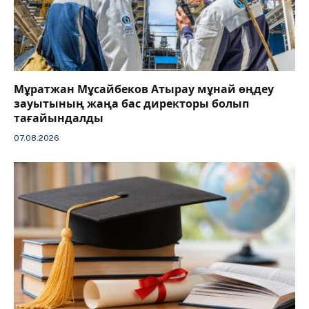
Мұратжан Мұсайбеков Атырау мұнай өңдеу
зауытының жаңа бас директоры болып
тағайындалды
07.08.2026