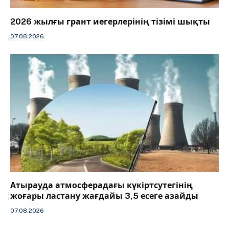
2026 жылғы грант иегерлерінің тізімі шықты
07.08.2026
Атырауда атмосферадағы күкіртсутегінің
жоғары ластану жағдайы 3,5 есеге азайды
07.08.2026