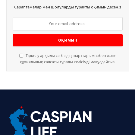
Сараптамалар мен шолуларды тұрақты оқимын десеңіз
Тіркелу арқылы сіз біздің шарттарымызбен және
құпиялылық саясаты туралы келісімді мақұлдайсыз.