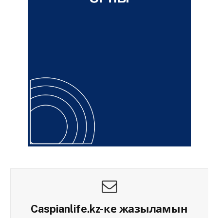
Caspianlife.kz-ке жазыламын