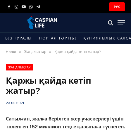
РУС
Facebook
Instagram
YouTube
WhatsApp
Telegram
БІЗ ТУРАЛЫ
ПОРТАЛ ТӘРТІБІ
ҚҰПИЯЛЫЛЫҚ САЯС
»
»
Home
Жаңалықтар
Қаржы қайда кетіп жатыр?
ЖАҢАЛЫҚТАР
Қаржы қайда кетіп
жатыр?
23.02.2021
Сатылған, жалға берілген жер учаскерлері үшін
төленген 152 миллион теңге қазынаға түспеген.