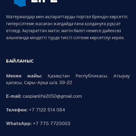
Материалдар мен ақпараттарды портал брендін көрсетіп,
гиперсілтеме жасаған жағдайда ғана қолдануға рұқсат
етіледі. Ақпараттан мәтін, мәтін бөлігі немесе дәйексөз
алынғанда міндетті түрде тиісті сілтеме көрсетілуі керек.
БАЙЛАНЫС
Мекен жайы:
Қазақстан Республикасы, Атырау
қаласы, Сары-Арқа ш/а, 39-22
E-mail:
caspianlife2050@gmail.com
Телефон:
+7 7122 514 084
WhatsApp:
+7 775 7723003