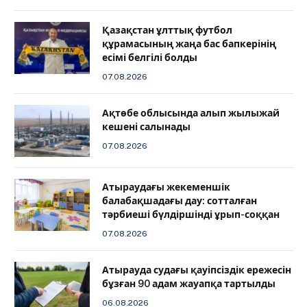
Қазақстан ұлттық футбол
құрамасының жаңа бас бапкерінің
есімі белгілі болды
07.08.2026
Ақтөбе облысында алып жылыжай
кешені салынады
07.08.2026
Атыраудағы жекеменшік
балабақшадағы дау: сотталған
тәрбиеші бүлдіршінді ұрып-соққан
07.08.2026
Атырауда судағы қауіпсіздік ережесін
бұзған 90 адам жауапқа тартылды
06.08.2026