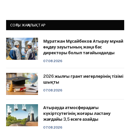
СОҢҒЫ ЖАҢАЛЫҚТАР
Мұратжан Мұсайбеков Атырау мұнай
өңдеу зауытының жаңа бас
директоры болып тағайындалды
07.08.2026
2026 жылғы грант иегерлерінің тізімі
шықты
07.08.2026
Атырауда атмосферадағы
күкіртсутегінің жоғары ластану
жағдайы 3,5 есеге азайды
07.08.2026