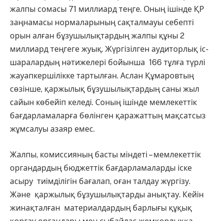
жалпы сомасы 71 миллиард теңге. Оның ішінде ҚР
заңнамасы нормаларының сақталмауы себепті
орын алған бұзушылықтардың жалпы құны 2
миллиард теңгеге жуық. Жүргізілген аудиторлық іс-
шаралардың нәтижелері бойынша 166 тұлға түрлі
жауапкершілікке тартылған. Аслан Құмаровтың
сөзінше, қаржылық бұзушылықтардың саны жыл
сайын көбейіп келеді. Соның ішінде мемлекеттік
бағдарламаларға бөлінген қаражаттың мақсатсыз
жұмсалуы азаяр емес.
Жалпы, комиссияның басты міндеті – мемлекеттік
органдардың бюджеттік бағдарламаларды іске
асыру тиімділігін бағалап, оған талдау жүргізу.
Және қаржылық бұзушылықтарды анықтау. Кейін
жинақталған материалдардың барлығы құқық