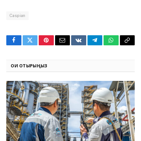
Caspian
Facebook
Twitter
Pinterest
Email
VKontakte
Telegram
WhatsApp
Copy
Link
ОҚИ ОТЫРЫҢЫЗ