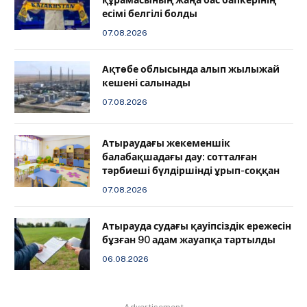
есімі белгілі болды
07.08.2026
Ақтөбе облысында алып жылыжай
кешені салынады
07.08.2026
Атыраудағы жекеменшік
балабақшадағы дау: сотталған
тәрбиеші бүлдіршінді ұрып-соққан
07.08.2026
Атырауда судағы қауіпсіздік ережесін
бұзған 90 адам жауапқа тартылды
06.08.2026
Advertisement