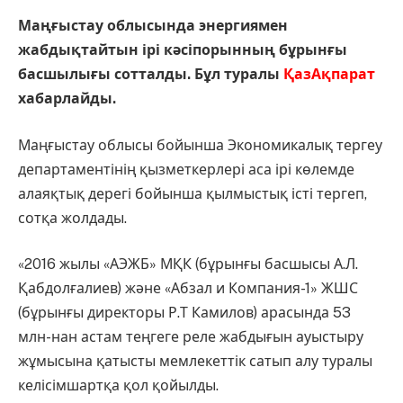
Маңғыстау облысында энергиямен
жабдықтайтын ірі кәсіпорынның бұрынғы
басшылығы сотталды. Бұл туралы
ҚазАқпарат
хабарлайды.
Маңғыстау облысы бойынша Экономикалық тергеу
департаментінің қызметкерлері аса ірі көлемде
алаяқтық дерегі бойынша қылмыстық істі тергеп,
сотқа жолдады.
«2016 жылы «АЭЖБ» МҚК (бұрынғы басшысы А.Л.
Қабдолғалиев) және «Абзал и Компания-1» ЖШС
(бұрынғы директоры Р.Т Камилов) арасында 53
млн-нан астам теңгеге реле жабдығын ауыстыру
жұмысына қатысты мемлекеттік сатып алу туралы
келісімшартқа қол қойылды.