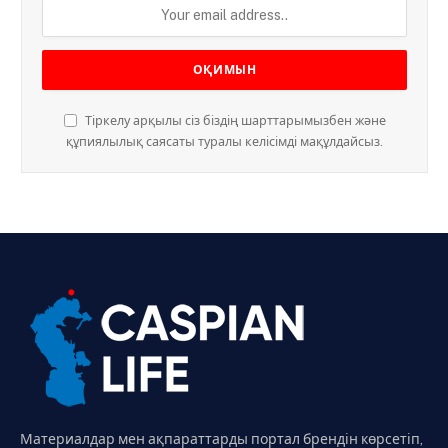
Тіркелу арқылы сіз біздің шарттарымызбен және
құпиялылық саясаты туралы келісімді мақұлдайсыз.
Материалдар мен ақпараттарды портал брендін көрсетіп,