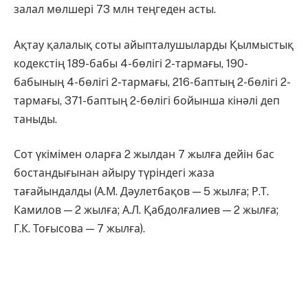
залал мөлшері 73 млн теңгеден асты.
Ақтау қалалық соты айыпталушыларды Қылмыстық
кодекстің 189-бабы 4-бөлігі 2-тармағы, 190-
бабының 4-бөлігі 2-тармағы, 216-баптың 2-бөлігі 2-
тармағы, 371-баптың 2-бөлігі бойынша кінәлі деп
таныды.
Сот үкімімен оларға 2 жылдан 7 жылға дейін бас
бостандығынан айыру түріндегі жаза
тағайындалды (А.М. Дәулетбақов — 5 жылға; Р.Т.
Камилов — 2 жылға; А.Л. Қабдолғалиев — 2 жылға;
Г.К. Тоғысова — 7 жылға).