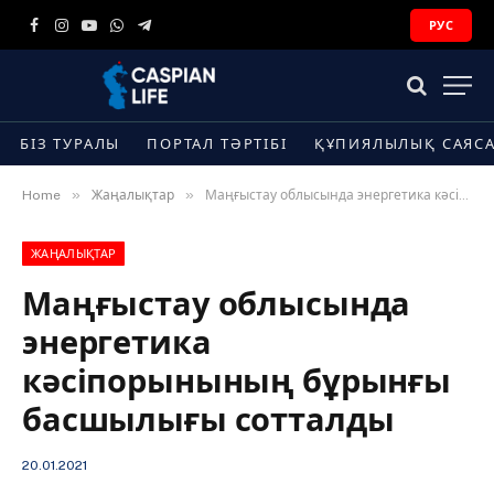
РУС
Facebook
Instagram
YouTube
WhatsApp
Telegram
БІЗ ТУРАЛЫ
ПОРТАЛ ТӘРТІБІ
ҚҰПИЯЛЫЛЫҚ САЯС
»
»
Home
Жаңалықтар
Маңғыстау облысында энергетика кәсіпорынының бұрынғы басшылығы сотталды
ЖАҢАЛЫҚТАР
Маңғыстау облысында
энергетика
кәсіпорынының бұрынғы
басшылығы сотталды
20.01.2021