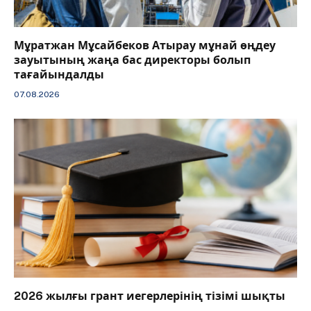
Мұратжан Мұсайбеков Атырау мұнай өңдеу
зауытының жаңа бас директоры болып
тағайындалды
07.08.2026
2026 жылғы грант иегерлерінің тізімі шықты