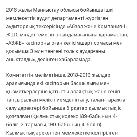
2018 жылы Маңғыстау облысы бойынша ішкі
мемлекеттік аудит департаменті жүргізген
аудиторлық тексерісінде «Абзал және Компания-1»
ЖШС міндеттемесін орындамағанына қарамастан,
«АЭЖБ» кәсіпорны оған келісімшарт сомасы мен
қосымша 3 млн теңгені толық аударғаны
анықталды», делінген хабарламада.
Комитеттің мәліметінше, 2018-2019 жылдар
аралығында екі кәсіпорын басшылығы мен
қызметкерлеріне қатысты алаяқтық және сеніп
тапсырылған мүлікті иемденіп алу, талан-таражға
салу деректері бойынша бірқатар қылмыстық іс
қозғалған (Қылмыстық кодекс 189-бабының 4-
бөлігі 2-тармағы, 190-бабының 4-бөлігі).
Қылмыстық әрекеттен мемлекетке келтірілген