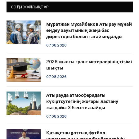
СОҢҒЫ ЖАҢАЛЫҚТАР
Мұратжан Мұсайбеков Атырау мұнай
өңдеу зауытының жаңа бас
директоры болып тағайындалды
07.08.2026
2026 жылғы грант иегерлерінің тізімі
шықты
07.08.2026
Атырауда атмосферадағы
күкіртсутегінің жоғары ластану
жағдайы 3,5 есеге азайды
07.08.2026
Қазақстан ұлттық футбол
құрамасының жаңа бас бапкерінің