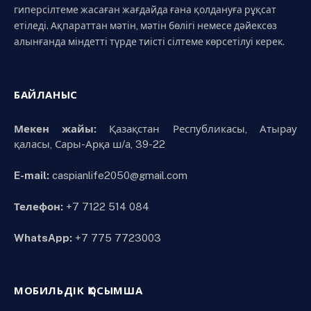
гиперсілтеме жасаған жағдайда ғана қолдануға рұқсат
етіледі. Ақпараттан мәтін, мәтін бөлігі немесе дәйексөз
алынғанда міндетті түрде тиісті сілтеме көрсетілуі керек.
БАЙЛАНЫС
Мекен жайы:
Қазақстан Республикасы, Атырау
қаласы, Сары-Арқа ш/а, 39-22
E-mail:
caspianlife2050@gmail.com
Телефон:
+7 7122 514 084
WhatsApp:
+7 775 7723003
МОБИЛЬДІК ҚОСЫМША