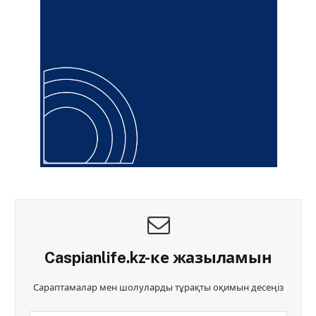
Caspianlife.kz-ке жазыламын
Сараптамалар мен шолуларды тұрақты оқимын десеңіз