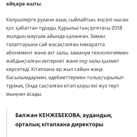
айқара ашты.
Келушілерге рухани азық сыйлайтын, еңселі нысан
қос қабаттан тұрады. Құрылыстың іргетасы 2018
жылдың маусым айында қаланған. Заман
талаптарына сай жасақталған ғимаратта
абонемент және акт залы, замануи технологиямен
жабдықталған интернет және оқу залы қызмет
көрсетеді. Кітапхана әр жыл сайын жаңа
басылымдармен, әдебиеттермен толықтырылып
тұрмақ. Онда сақталған кітап қоры екі жүз төрт
мыңнан асады.
Балжан КЕНЖЕБЕКОВА, аудандық
орталық кітапхана директоры