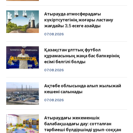
Атырауда атмосферадағы
күкіртсутегінің жоғары ластану
жағдайы 3,5 есеге азайды
07.08.2026
Қазақстан ұлттық футбол
құрамасының жаңа бас бапкерінің
есімі белгілі болды
07.08.2026
Ақтөбе облысында алып жылыжай
кешені салынады
07.08.2026
Атыраудағы жекеменшік
балабақшадағы дау: сотталған
тәрбиеші бүлдіршінді ұрып-соққан