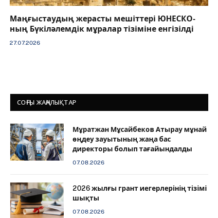
Маңғыстаудың жерасты мешіттері ЮНЕСКО-
ның Бүкіләлемдік мұралар тізіміне енгізілді
27.07.2026
СОҢҒЫ ЖАҢАЛЫҚТАР
Мұратжан Мұсайбеков Атырау мұнай
өңдеу зауытының жаңа бас
директоры болып тағайындалды
07.08.2026
2026 жылғы грант иегерлерінің тізімі
шықты
07.08.2026