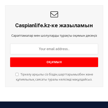
Caspianlife.kz-ке жазыламын
Сараптамалар мен шолуларды тұрақты оқимын десеңіз
Тіркелу арқылы сіз біздің шарттарымызбен және
құпиялылық саясаты туралы келісімді мақұлдайсыз.