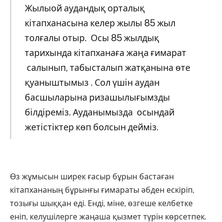
Жылыой аудандық орталық
кітапханасына келер жылы 85 жыл
толғалы отыр. Осы 85 жылдық
тарихында кітапханаға жаңа ғимарат
салынып, табысталып жатқанына өте
қуаныштымыз . Сол үшін аудан
басшыларына ризашылығымзды
білдіреміз. Ауданымызда осындай
жетістіктер көп болсын дейміз.
Өз жұмысын ширек ғасыр бұрын бастаған
кітапхананың бұрынғы ғимараты әбден ескіріп,
тозығы шыққан еді. Енді, міне, өзгеше келбетке
еніп, келушілерге жаңаша қызмет түрін көрсетпек.