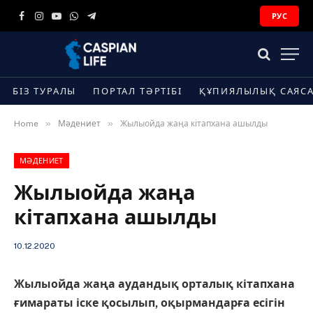
РУС
Facebook
Instagram
YouTube
WhatsApp
Telegram
БІЗ ТУРАЛЫ
ПОРТАЛ ТӘРТІБІ
ҚҰПИЯЛЫЛЫҚ САЯС
»
»
Home
Мәдениет
Жылыойда жаңа кітапхана ашылды
МӘДЕНИЕТ
Жылыойда жаңа
кітапхана ашылды
10.12.2020
Жылыойда жаңа аудандық орталық кітапхана
ғимараты іске қосылып, оқырмандарға есігін