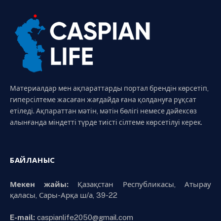
Материалдар мен ақпараттарды портал брендін көрсетіп,
гиперсілтеме жасаған жағдайда ғана қолдануға рұқсат
етіледі. Ақпараттан мәтін, мәтін бөлігі немесе дәйексөз
алынғанда міндетті түрде тиісті сілтеме көрсетілуі керек.
БАЙЛАНЫС
Мекен жайы:
Қазақстан Республикасы, Атырау
қаласы, Сары-Арқа ш/а, 39-22
E-mail:
caspianlife2050@gmail.com