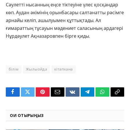
Сәулетті нысанның еңсе тіктеуіне үлес қосқандар
көп. Аудан әкімінің орынбасары салтанатты рәсімге
арнайы келіп, ашылуымен құттықтады. Ал
ғимараттың тұсауын мәдениет саласының ардагері
Нұрдәулет Ақназаровпен бірге қиды.
білім
Жылыойда
кітапхана
Facebook
Twitter
Pinterest
Email
VKontakte
Telegram
WhatsApp
Copy
Link
ОҚИ ОТЫРЫҢЫЗ