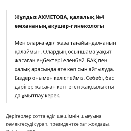
Жұлдыз АХМЕТОВА,
қ
алалық
№4
емхананың
акушер-гинекологы
Мен оларға әділ жаза тағайындалғанын
қалаймын. Олардың осыншама уақыт
жасаған еңбектері еленбей, БАҚ пен
халық арасында өте көп сын айтылуда.
Біздер онымен келіспейміз. Себебі, бас
дәрігер жасаған көптеген жақсылықты
да ұмытпау керек.
Дәрігерлер сотта әділ шешімнің шығуына
көмектесуді сұрап, президентке хат жолдады.