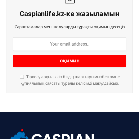
Caspianlife.kz-ке жазыламын
Сараптамалар мен шолуларды тұрақты оқимын десеңіз
Тіркелу арқылы сіз біздің шарттарымызбен және
құпиялылық саясаты туралы келісімді мақұлдайсыз.