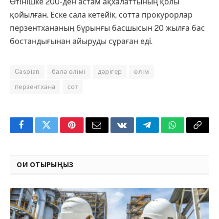
Өтінішке 200-ден астам ақхалаттының қолы
қойылған. Еске сала кетейік, сотта прокурорлар
перзентхананың бұрынғы басшысын 20 жылға бас
бостандығынан айыруды сұраған еді.
Caspian
бала өлімі
дәрігер
өлім
перзентхана
сот
Facebook
Twitter
Pinterest
Email
VKontakte
Telegram
WhatsApp
Copy
Link
ОҚИ ОТЫРЫҢЫЗ