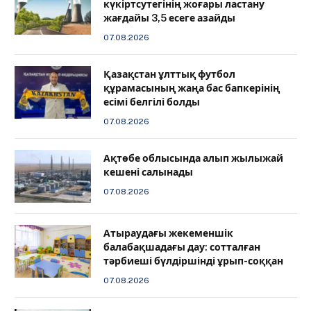
күкіртсутегінің жоғары ластану
жағдайы 3,5 есеге азайды
07.08.2026
Қазақстан ұлттық футбол
құрамасының жаңа бас бапкерінің
есімі белгілі болды
07.08.2026
Ақтөбе облысында алып жылыжай
кешені салынады
07.08.2026
Атыраудағы жекеменшік
балабақшадағы дау: сотталған
тәрбиеші бүлдіршінді ұрып-соққан
07.08.2026