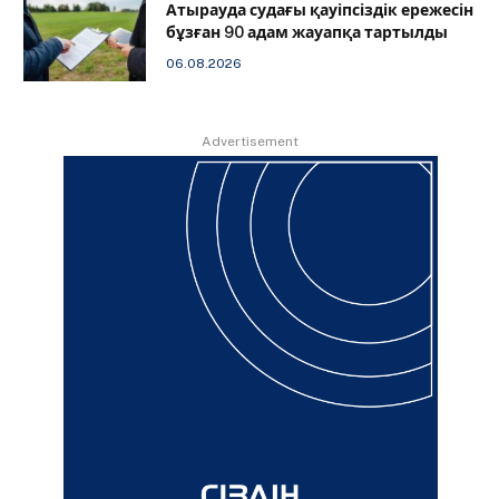
Атырауда судағы қауіпсіздік ережесін
бұзған 90 адам жауапқа тартылды
06.08.2026
Advertisement