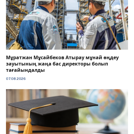
Мұратжан Мұсайбеков Атырау мұнай өңдеу
зауытының жаңа бас директоры болып
тағайындалды
07.08.2026