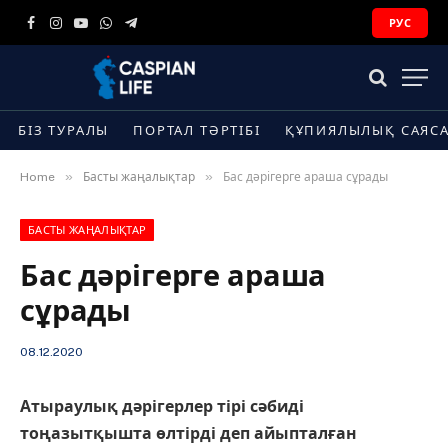
РУС
Facebook
Instagram
YouTube
WhatsApp
Telegram
БІЗ ТУРАЛЫ
ПОРТАЛ ТӘРТІБІ
ҚҰПИЯЛЫЛЫҚ САЯС
»
»
Home
Басты жаңалықтар
Бас дәрігерге араша сұрады
БАСТЫ ЖАҢАЛЫҚТАР
Бас дәрігерге араша
сұрады
08.12.2020
Атыраулық дәрігерлер тірі сәбиді
тоңазытқышта өлтірді деп айыпталған