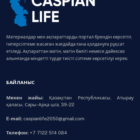
Материалдар мен ақпараттарды портал брендін көрсетіп,
гиперсілтеме жасаған жағдайда ғана қолдануға рұқсат
етіледі. Ақпараттан мәтін, мәтін бөлігі немесе дәйексөз
алынғанда міндетті түрде тиісті сілтеме көрсетілуі керек.
БАЙЛАНЫС
Мекен жайы:
Қазақстан Республикасы, Атырау
қаласы, Сары-Арқа ш/а, 39-22
E-mail:
caspianlife2050@gmail.com
Телефон:
+7 7122 514 084