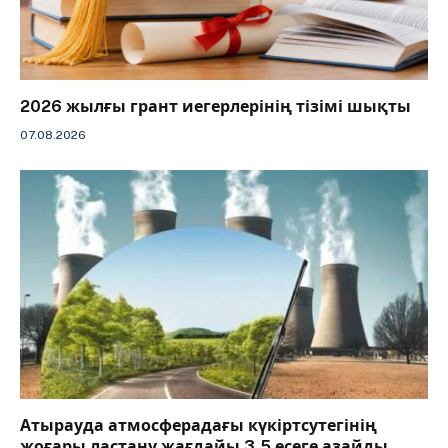
2026 жылғы грант иегерлерінің тізімі шықты
07.08.2026
Атырауда атмосферадағы күкіртсутегінің
жоғары ластану жағдайы 3,5 есеге азайды