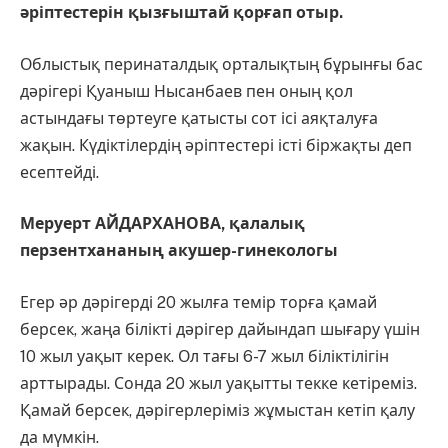
әріптестерін қызғыштай қорғап отыр.
Облыстық перинаталдық орталықтың бұрынғы бас
дәрігері Қуаныш Нысанбаев пен оның қол
астындағы төртеуге қатысты сот ісі аяқталуға
жақын. Күдіктілердің әріптестері істі біржақты деп
есептейді.
Меруерт АЙДАРХАНОВА,
қ
алалық
перзентхананың акушер-гинекологы
Егер әр дәрігерді 20 жылға темір торға қамай
берсек, жаңа білікті дәрігер дайындап шығару үшін
10 жыл уақыт керек. Ол тағы 6-7 жыл біліктілігін
арттырады. Сонда 20 жыл уақытты текке кетіреміз.
Қамай берсек, дәрігерлеріміз жұмыстан кетіп қалу
да мүмкін.