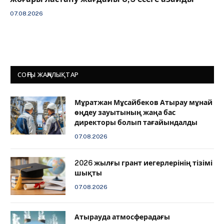
07.08.2026
СОҢҒЫ ЖАҢАЛЫҚТАР
Мұратжан Мұсайбеков Атырау мұнай
өңдеу зауытының жаңа бас
директоры болып тағайындалды
07.08.2026
2026 жылғы грант иегерлерінің тізімі
шықты
07.08.2026
Атырауда атмосферадағы