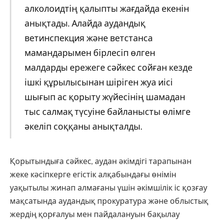
алколоидтің қалыпты жағдайда екенін
анықтады. Алайда аудандық
ветинспекция және ветстанса
мамандарымен бірлесіп өлген
малдарды ережеге сәйкес сойған кезде
ішкі құрылысынан шіріген жуа иісі
шығып ас қорыту жүйесінің шамадан
тыс салмақ түсуіне байланысты өлімге
әкеліп соққаны анықталды.
Қорытындыға сәйкес, аудан әкімдігі тарапынан
жеке кәсіпкерге егістік алқабындағы өнімін
уақытылы жинап алмағаны үшін әкімшілік іс қозғау
мақсатында аудандық прокуратура және облыстық
жердің қорғалуы мен пайдалануын бақылау