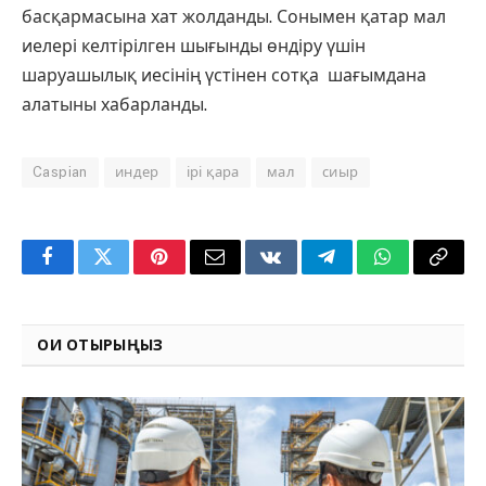
басқармасына хат жолданды. Сонымен қатар мал
иелері келтірілген шығынды өндіру үшін
шаруашылық иесінің үстінен сотқа шағымдана
алатыны хабарланды.
Caspian
индер
ірі қара
мал
сиыр
Facebook
Twitter
Pinterest
Email
VKontakte
Telegram
WhatsApp
Copy
Link
ОҚИ ОТЫРЫҢЫЗ