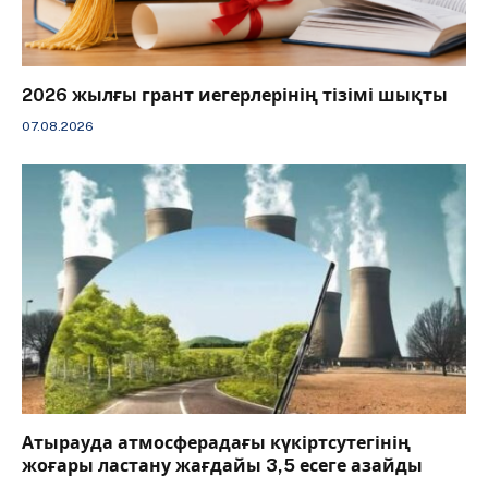
2026 жылғы грант иегерлерінің тізімі шықты
07.08.2026
Атырауда атмосферадағы күкіртсутегінің
жоғары ластану жағдайы 3,5 есеге азайды