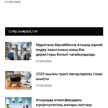
07.08.2026
СОҢҒЫ ЖАҢАЛЫҚТАР
Мұратжан Мұсайбеков Атырау мұнай
өңдеу зауытының жаңа бас
директоры болып тағайындалды
07.08.2026
2026 жылғы грант иегерлерінің тізімі
шықты
07.08.2026
Атырауда атмосферадағы
күкіртсутегінің жоғары ластану