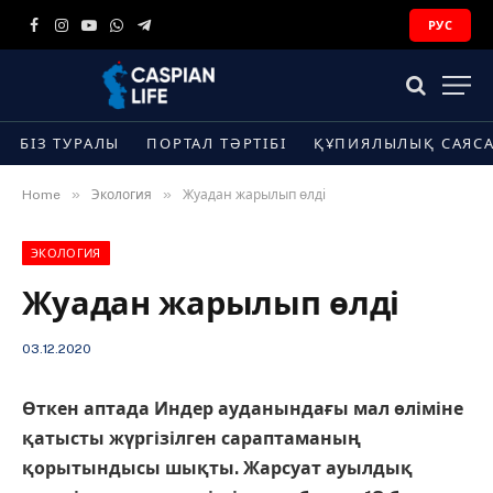
РУС
Facebook
Instagram
YouTube
WhatsApp
Telegram
БІЗ ТУРАЛЫ
ПОРТАЛ ТӘРТІБІ
ҚҰПИЯЛЫЛЫҚ САЯС
»
»
Home
Экология
Жуадан жарылып өлді
ЭКОЛОГИЯ
Жуадан жарылып өлді
03.12.2020
Өткен аптада Индер ауданындағы мал өліміне
қатысты жүргізілген сараптаманың
қорытындысы шықты. Жарсуат ауылдық