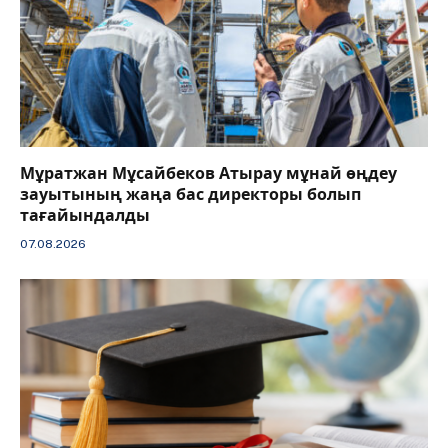
Мұратжан Мұсайбеков Атырау мұнай өңдеу
зауытының жаңа бас директоры болып
тағайындалды
07.08.2026