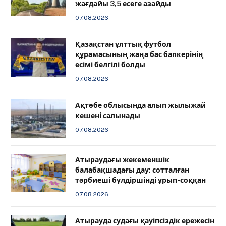
жағдайы 3,5 есеге азайды
07.08.2026
Қазақстан ұлттық футбол
құрамасының жаңа бас бапкерінің
есімі белгілі болды
07.08.2026
Ақтөбе облысында алып жылыжай
кешені салынады
07.08.2026
Атыраудағы жекеменшік
балабақшадағы дау: сотталған
тәрбиеші бүлдіршінді ұрып-соққан
07.08.2026
Атырауда судағы қауіпсіздік ережесін