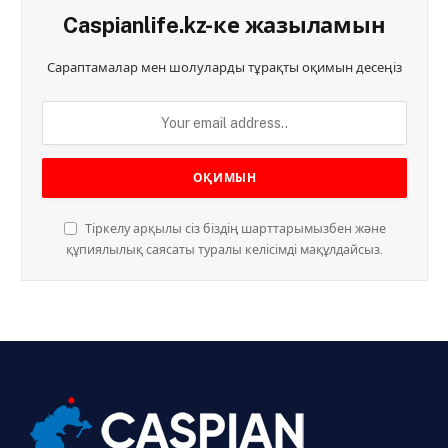
Caspianlife.kz-ке жазыламын
Сараптамалар мен шолуларды тұрақты оқимын десеңіз
Тіркелу арқылы сіз біздің шарттарымызбен және
құпиялылық саясаты туралы келісімді мақұлдайсыз.