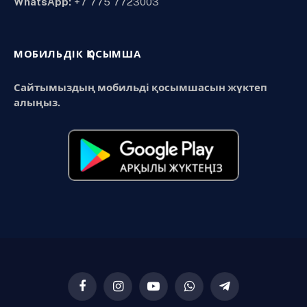
WhatsApp:
+7 775 7723003
МОБИЛЬДІК ҚОСЫМША
Сайтымыздың мобильді қосымшасын жүктеп
алыңыз.
Facebook
Instagram
YouTube
WhatsApp
Telegram