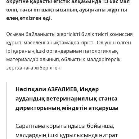
округіне қарасты егістік алқабында 13 бас мал
өліп, тағы он шақтысының ауырғаны жұртты
елең еткізген еді.
Осыған байланысты жергілікті билік тиісті комиссия
құрып, мәселені анықтамаққа кірісті. Ол үшін өлген
ірі қараның ішкі органдарынан патологиялық
материалдар алынып, облыстық малдәрігерлік
зертханаға жіберілген.
Нәсіпқали
АЗҒАЛИЕВ, Индер
аудандық ветеринариялық станса
директорының міндетін атқарушы
Сараптама қорытындысы бойынша,
малдардың ішкі құрылысында нитрат