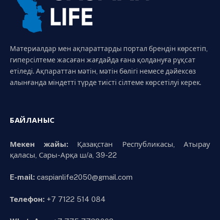
Материалдар мен ақпараттарды портал брендін көрсетіп,
гиперсілтеме жасаған жағдайда ғана қолдануға рұқсат
етіледі. Ақпараттан мәтін, мәтін бөлігі немесе дәйексөз
алынғанда міндетті түрде тиісті сілтеме көрсетілуі керек.
БАЙЛАНЫС
Мекен жайы:
Қазақстан Республикасы, Атырау
қаласы, Сары-Арқа ш/а, 39-22
E-mail:
caspianlife2050@gmail.com
Телефон:
+7 7122 514 084