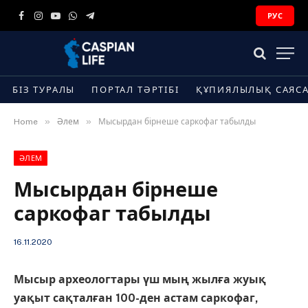
РУС
Facebook
Instagram
YouTube
WhatsApp
Telegram
БІЗ ТУРАЛЫ
ПОРТАЛ ТӘРТІБІ
ҚҰПИЯЛЫЛЫҚ САЯС
»
»
Home
Әлем
Мысырдан бірнеше саркофаг табылды
ӘЛЕМ
Мысырдан бірнеше
саркофаг табылды
16.11.2020
Мысыр археологтары үш мың жылға жуық
уақыт сақталған 100-ден астам саркофаг,