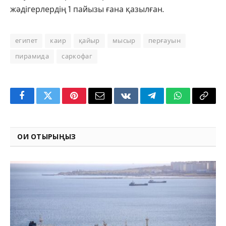
жәдігерлердің 1 пайызы ғана қазылған.
египет
каир
қайыр
мысыр
перғауын
пирамида
саркофаг
Facebook
Twitter
Pinterest
Email
VKontakte
Telegram
WhatsApp
Copy
Link
ОҚИ ОТЫРЫҢЫЗ