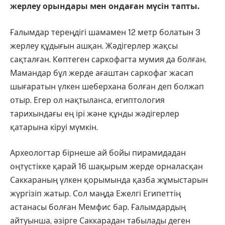
жерлеу орындары мен ондаған мүсін тапты.
Ғалымдар тереңдігі шамамен 12 метр болатын 3
жерлеу құдығын ашқан. Жәдігерлер жақсы
сақталған. Көптеген саркофагта мумия да болған.
Мамандар бұл жерде ағаштан саркофаг жасап
шығаратын үлкен шеберхана болған деп болжап
отыр. Егер ол нақтыланса, египтология
тарихындағы ең ірі және құнды жәдігерлер
қатарына кіруі мүмкін.
Археологтар бірнеше ай бойы пирамидадан
оңтүстікке қарай 16 шақырым жерде орналасқан
Саккараның үлкен қорымында қазба жұмыстарын
жүргізіп жатыр. Сол маңда Ежелгі Египеттің
астанасы болған Мемфис бар. Ғалымдардың
айтуынша, әзірге Саккарадан табылады деген