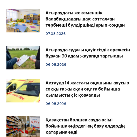
Атыраудағы жекеменшік
балабақшадағы дау: сотталған
тәрбиеші бүлдіршінді ұрып-соққан
07.08.2026
Атырауда судағы қауіпсіздік ережесін
бұзған 90 адам жауапқа тартылды
06.08.2026
Ақтауда 14 жастағы оқушыны аяусыз
соққыға жыққан оқиға бойынша
қылмыстық іс қозғалды
06.08.2026
Қазақстан бөлшек сауда өсімі
бойынша өңірдегі ең баяу елдердің
қатарына енді