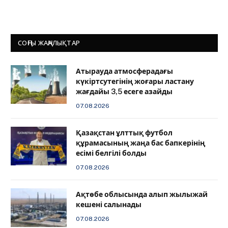
СОҢҒЫ ЖАҢАЛЫҚТАР
Атырауда атмосферадағы
күкіртсутегінің жоғары ластану
жағдайы 3,5 есеге азайды
07.08.2026
Қазақстан ұлттық футбол
құрамасының жаңа бас бапкерінің
есімі белгілі болды
07.08.2026
Ақтөбе облысында алып жылыжай
кешені салынады
07.08.2026