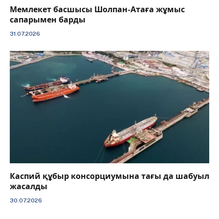
Мемлекет басшысы Шолпан-Атаға жұмыс
сапарымен барды
31.07.2026
Каспий құбыр консорциумына тағы да шабуыл
жасалды
30.07.2026