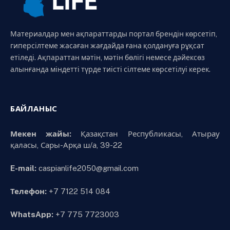
Материалдар мен ақпараттарды портал брендін көрсетіп,
гиперсілтеме жасаған жағдайда ғана қолдануға рұқсат
етіледі. Ақпараттан мәтін, мәтін бөлігі немесе дәйексөз
алынғанда міндетті түрде тиісті сілтеме көрсетілуі керек.
БАЙЛАНЫС
Мекен жайы:
Қазақстан Республикасы, Атырау
қаласы, Сары-Арқа ш/а, 39-22
E-mail:
caspianlife2050@gmail.com
Телефон:
+7 7122 514 084
WhatsApp:
+7 775 7723003