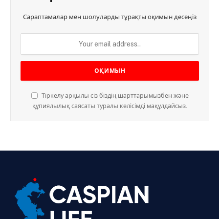
Сараптамалар мен шолуларды тұрақты оқимын десеңіз
Тіркелу арқылы сіз біздің шарттарымызбен және
құпиялылық саясаты туралы келісімді мақұлдайсыз.