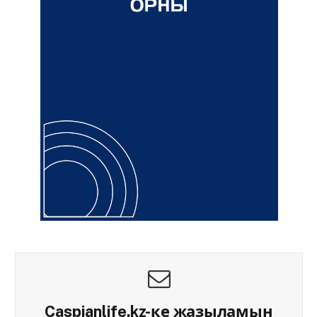
Caspianlife.kz-ке жазыламын