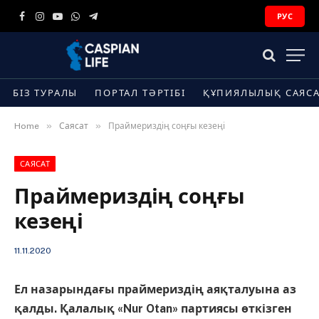
РУС
Facebook
Instagram
YouTube
WhatsApp
Telegram
БІЗ ТУРАЛЫ
ПОРТАЛ ТӘРТІБІ
ҚҰПИЯЛЫЛЫҚ САЯС
»
»
Home
Саясат
Праймериздің соңғы кезеңі
САЯСАТ
Праймериздің соңғы
кезеңі
11.11.2020
Ел назарындағы праймериздің аяқталуына аз
қалды. Қалалық «Nur Otan» партиясы өткізген