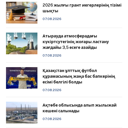
2026 жылғы грант иегерлерінің тізімі
шықты
07.08.2026
Атырауда атмосферадағы
күкіртсутегінің жоғары ластану
жағдайы 3,5 есеге азайды
07.08.2026
Қазақстан ұлттық футбол
құрамасының жаңа бас бапкерінің
есімі белгілі болды
07.08.2026
Ақтөбе облысында алып жылыжай
кешені салынады
07.08.2026