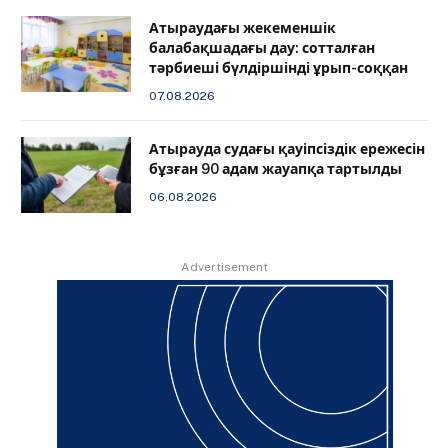
Атыраудағы жекеменшік
балабақшадағы дау: сотталған
тәрбиеші бүлдіршінді ұрып-соққан
07.08.2026
Атырауда судағы қауіпсіздік ережесін
бұзған 90 адам жауапқа тартылды
06.08.2026
Advertisement