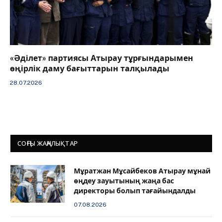
«Әділет» партиясы Атырау тұрғындарымен
өңірлік даму бағыттарын талқылады
28.07.2026
СОҢҒЫ ЖАҢАЛЫҚТАР
Мұратжан Мұсайбеков Атырау мұнай
өңдеу зауытының жаңа бас
директоры болып тағайындалды
07.08.2026