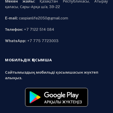
Мекен жайы:
Қазақстан Республикасы, Атырау
қаласы, Сары-Арқа ш/а, 39-22
E-mail:
caspianlife2050@gmail.com
Телефон:
+7 7122 514 084
WhatsApp:
+7 775 7723003
МОБИЛЬДІК ҚОСЫМША
Сайтымыздың мобильді қосымшасын жүктеп
алыңыз.