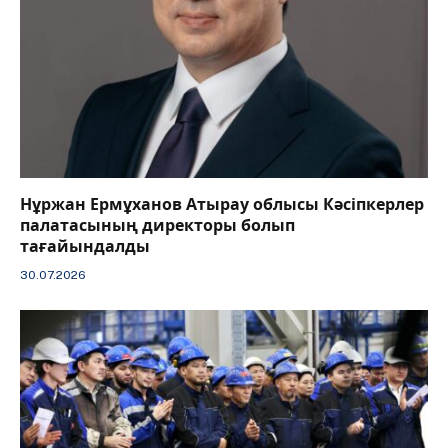
Нұржан Ермұханов Атырау облысы Кәсіпкерлер
палатасының директоры болып
тағайындалды
30.07.2026