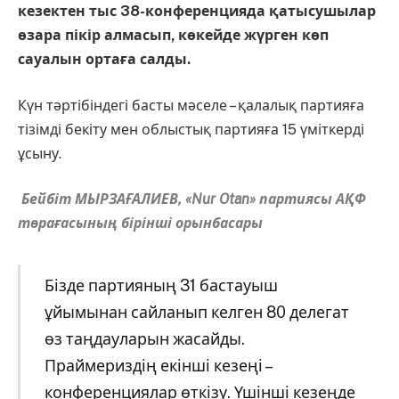
кезектен тыс 38-конференцияда қатысушылар
өзара пікір алмасып, көкейде жүрген көп
сауалын ортаға салды.
Күн тәртібіндегі басты мәселе – қалалық партияға
тізімді бекіту мен облыстық партияға 15 үміткерді
ұсыну.
Бейбіт МЫРЗАҒАЛИЕВ,
«Nur Otan» партиясы
АҚФ
төрағасының бірінші орынбасары
Бізде партияның 31 бастауыш
ұйымынан сайланып келген 80 делегат
өз таңдауларын жасайды.
Праймериздің екінші кезеңі –
конференциялар өткізу. Үшінші кезеңде