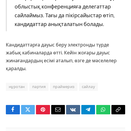
облыстық конференцияға делегаттар
сайлаймыз. Тағы да пікірсайыстар өтіп,
кандидаттар анықталатын болады.
Кандидаттарға дауыс беру электронды түрде
жабық кабиналарда өтті. Кейін жоғары дауыс
жинағандардың есімі аталып, өзге де мәселелер
қаралды.
нұротан
партия
праймериз
сайлау
Facebook
Twitter
Pinterest
Email
VKontakte
Telegram
WhatsApp
Copy
Link