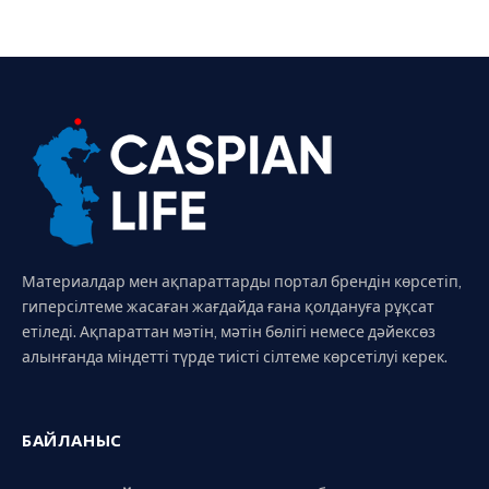
Материалдар мен ақпараттарды портал брендін көрсетіп,
гиперсілтеме жасаған жағдайда ғана қолдануға рұқсат
етіледі. Ақпараттан мәтін, мәтін бөлігі немесе дәйексөз
алынғанда міндетті түрде тиісті сілтеме көрсетілуі керек.
БАЙЛАНЫС