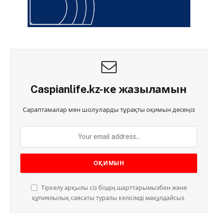
Caspianlife.kz-ке жазыламын
Сараптамалар мен шолуларды тұрақты оқимын десеңіз
Тіркелу арқылы сіз біздің шарттарымызбен және
құпиялылық саясаты туралы келісімді мақұлдайсыз.