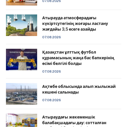
07.08.2026
Атырауда атмосферадағы
күкіртсутегінің жоғары ластану
жағдайы 3,5 есеге азайды
07.08.2026
Қазақстан ұлттық футбол
құрамасының жаңа бас бапкерінің
есімі белгілі болды
07.08.2026
Ақтөбе облысында алып жылыжай
кешені салынады
07.08.2026
Атыраудағы жекеменшік
балабақшадағы дау: сотталған