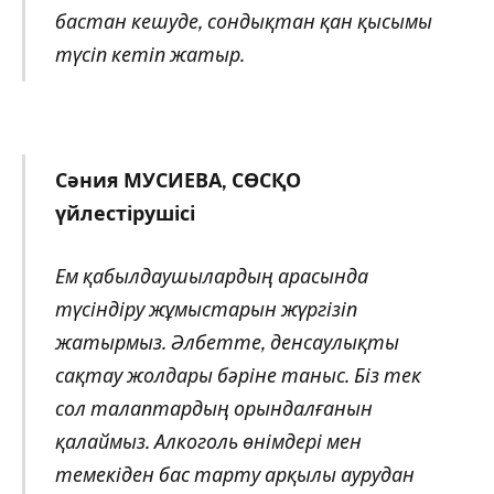
бастан кешуде, сондықтан қан қысымы
түсіп кетіп жатыр.
Сәния МУСИЕВА, СӨСҚО
үйлестірушісі
Ем қабылдаушылардың арасында
түсіндіру жұмыстарын жүргізіп
жатырмыз. Әлбетте, денсаулықты
сақтау жолдары бәріне таныс. Біз тек
сол талаптардың орындалғанын
қалаймыз. Алкоголь өнімдері мен
темекіден бас тарту арқылы аурудан