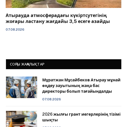
Атырауда атмосферадағы күкіртсутегінің
жоғары ластану жағдайы 3,5 есеге азайды
07.08.2026
СОҢҒЫ ЖАҢАЛЫҚТАР
Мұратжан Мұсайбеков Атырау мұнай
өңдеу зауытының жаңа бас
директоры болып тағайындалды
07.08.2026
2026 жылғы грант иегерлерінің тізімі
шықты