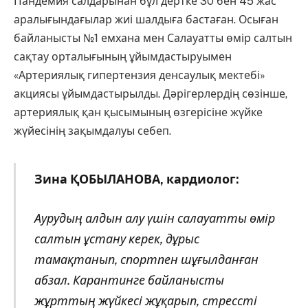
Пандемия салдарынан бұл дертке 30 бен 45 жас
аралығындағылар жиі шалдыға бастаған. Осыған
байланысты №1 емхана мен Салауатты өмір салтын
сақтау орталығының ұйымдастыруымен
«Артериялық гипертензия денсаулық мектебі»
акциясы ұйымдастырылды. Дәрігерлердің сөзінше,
артериялық қан қысымының өзгерісіне жүйке
жүйесінің зақымдалуы себеп.
Зина ҚОБЫЛАНОВА, кардиолог:
Аурудың алдын алу үшін салауатты өмір
салтын ұстану керек, дұрыс
тамақтанып, спортпен шұғылданған
абзал. Карантинге байланысты
жұрттың жүйкесі жұқарып, стрессті