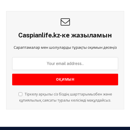
Caspianlife.kz-ке жазыламын
Сараптамалар мен шолуларды тұрақты оқимын десеңіз
Тіркелу арқылы сіз біздің шарттарымызбен және
құпиялылық саясаты туралы келісімді мақұлдайсыз.