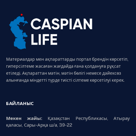
Материалдар мен ақпараттарды портал брендін көрсетіп,
гиперсілтеме жасаған жағдайда ғана қолдануға рұқсат
етіледі. Ақпараттан мәтін, мәтін бөлігі немесе дәйексөз
алынғанда міндетті түрде тиісті сілтеме көрсетілуі керек.
БАЙЛАНЫС
Мекен жайы:
Қазақстан Республикасы, Атырау
қаласы, Сары-Арқа ш/а, 39-22