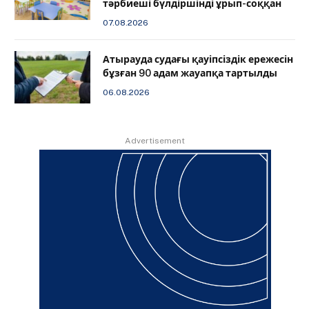
тәрбиеші бүлдіршінді ұрып-соққан
07.08.2026
Атырауда судағы қауіпсіздік ережесін
бұзған 90 адам жауапқа тартылды
06.08.2026
Advertisement