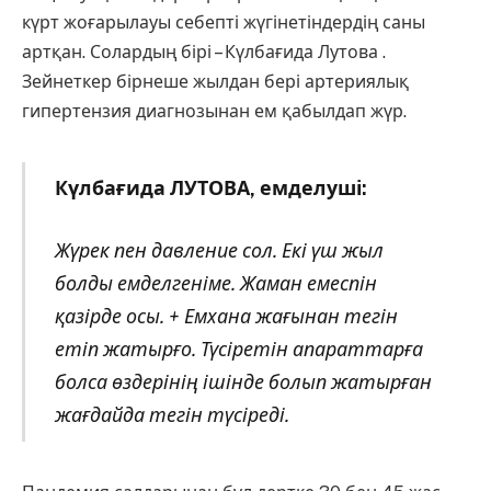
күрт жоғарылауы себепті жүгінетіндердің саны
артқан. Солардың бірі – Күлбағида Лутова .
Зейнеткер бірнеше жылдан бері артериялық
гипертензия диагнозынан ем қабылдап жүр.
Күлбағида ЛУТОВА, емделуші:
Жүрек пен давление сол. Екі үш жыл
болды емделгеніме. Жаман емеспін
қазірде осы. + Емхана жағынан тегін
етіп жатырғо. Түсіретін апараттарға
болса өздерінің ішінде болып жатырған
жағдайда тегін түсіреді.