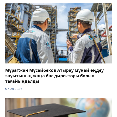
Мұратжан Мұсайбеков Атырау мұнай өңдеу
зауытының жаңа бас директоры болып
тағайындалды
07.08.2026