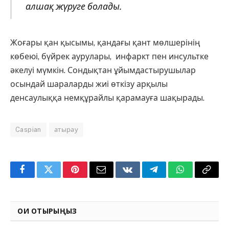
алшақ жүруге болады.
Жоғары қан қысымы, қандағы қант мөлшерінің
көбеюі, бүйрек аурулары, инфаркт пен инсультке
әкелуі мүмкін. Сондықтан ұйымдастырушылар
осындай шараларды жиі өткізу арқылы
денсаулыққа немқұрайлы қарамауға шақырады.
Caspian
атырау
Facebook
Twitter
Pinterest
Email
VKontakte
Telegram
WhatsApp
Copy
Link
ОҚИ ОТЫРЫҢЫЗ