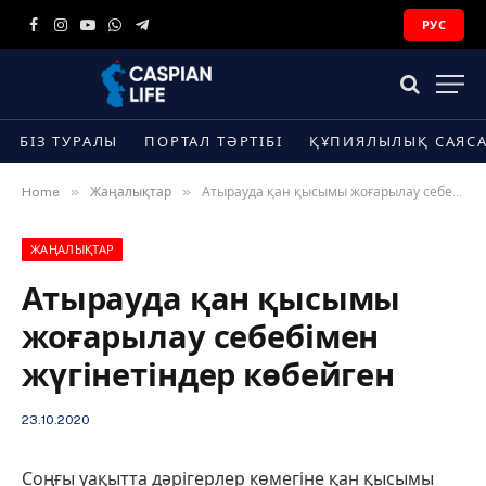
РУС
Facebook
Instagram
YouTube
WhatsApp
Telegram
БІЗ ТУРАЛЫ
ПОРТАЛ ТӘРТІБІ
ҚҰПИЯЛЫЛЫҚ САЯС
»
»
Home
Жаңалықтар
Атырауда қан қысымы жоғарылау себебімен жүгінетіндер көбейген
ЖАҢАЛЫҚТАР
Атырауда қан қысымы
жоғарылау себебімен
жүгінетіндер көбейген
23.10.2020
Соңғы уақытта дәрігерлер көмегіне қан қысымы