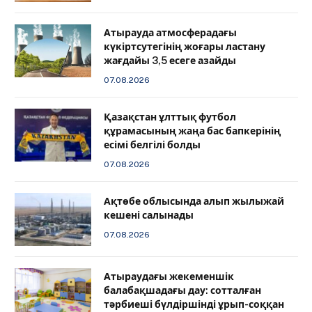
Атырауда атмосферадағы
күкіртсутегінің жоғары ластану
жағдайы 3,5 есеге азайды
07.08.2026
Қазақстан ұлттық футбол
құрамасының жаңа бас бапкерінің
есімі белгілі болды
07.08.2026
Ақтөбе облысында алып жылыжай
кешені салынады
07.08.2026
Атыраудағы жекеменшік
балабақшадағы дау: сотталған
тәрбиеші бүлдіршінді ұрып-соққан