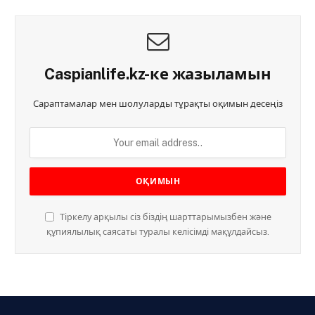
Caspianlife.kz-ке жазыламын
Сараптамалар мен шолуларды тұрақты оқимын десеңіз
Тіркелу арқылы сіз біздің шарттарымызбен және
құпиялылық саясаты туралы келісімді мақұлдайсыз.