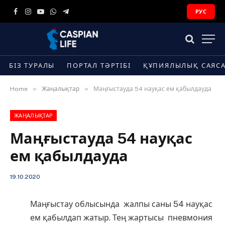
РУС
Facebook
Instagram
YouTube
WhatsApp
Telegram
БІЗ ТУРАЛЫ
ПОРТАЛ ТӘРТІБІ
ҚҰПИЯЛЫЛЫҚ САЯС
»
»
Home
Жаңалықтар
Маңғыстауда 54 науқас ем қабылдауда
ЖАҢАЛЫҚТАР
Маңғыстауда 54 науқас
ем қабылдауда
19.10.2020
Маңғыстау облысында жалпы саны 54 науқас
ем қабылдап жатыр. Тең жартысы пневмония