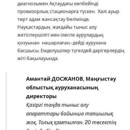
диагнозымен Ақтаудағы көпбейінді
провизорлық стационарға түскен. Халі ауыр
төрт адам жансақтау бөлімінде.
Науқастардың жағдайы тыныс алу
жетіспеушілігі мен ілеспе аурулардың
қозуынан нашарлаған,- дейді аурухана
басшысы. Емделушілер түгелдей дәрігерлердің
жіті бақылауында.
Амантай ДОСЖАНОВ, Маңғыстау
облыстық ауруханасының
директоры
Қазіргі таңда тыныс алу
апараттары бойынша тапшылық
жоқ. Толық қамтылған. 20 төсектің