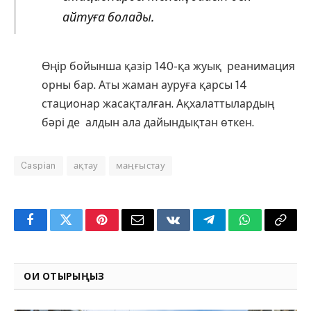
айтуға болады.
Өңір бойынша қазір 140-қа жуық реанимация
орны бар. Аты жаман ауруға қарсы 14
стационар жасақталған. Ақхалаттылардың
бәрі де алдын ала дайындықтан өткен.
Caspian
ақтау
маңғыстау
Facebook
Twitter
Pinterest
Email
VKontakte
Telegram
WhatsApp
Copy
Link
ОҚИ ОТЫРЫҢЫЗ