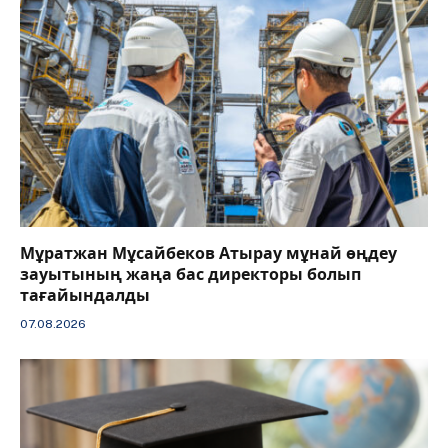
Мұратжан Мұсайбеков Атырау мұнай өңдеу
зауытының жаңа бас директоры болып
тағайындалды
07.08.2026