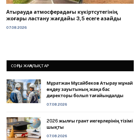
Атырауда атмосферадағы күкіртсутегінің
жоғары ластану жағдайы 3,5 есеге азайды
07.08.2026
СОҢҒЫ ЖАҢАЛЫҚТАР
Мұратжан Мұсайбеков Атырау мұнай
өңдеу зауытының жаңа бас
директоры болып тағайындалды
07.08.2026
2026 жылғы грант иегерлерінің тізімі
шықты
07.08.2026