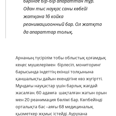
бәрінде бір-бір апараттан тұр.
Одан тыс науқас саны көбейі
жатқана 16 койка
реанимациоонный бар. Ол жатқта
да апараттар толық.
Арнаның түсірілім тобы облыстық қоғамдық
кеңес мүшелерімен бірлесіп, мониторинг
барысында індеттің екінші толқынына
қаншалықты дайын екендігіне көз жүгіртті.
Мұндағы науқастар үшін барлық жағдай
жасалған. 60 адамға шақталған жатын орын
мен 20 реанимация бөлімі бар. Көпбейінді
орталықта бас –аяғы 68 медициналық
қызметкер жқмыс істейді. Аурухана