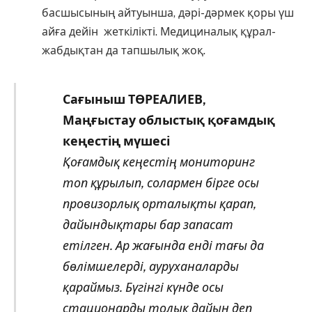
басшысының айтуынша, дәрі-дәрмек қоры үш
айға дейін жеткілікті. Медициналық құрал-
жабдықтан да тапшылық жоқ.
Сағыныш ТӨРЕАЛИЕВ,
Маңғыстау облыстық қоғамдық
кеңестің мүшесі
Қоғамдық кеңестің мониторинг
топ құрылып, солармен бірге осы
провизорлық орталықты қарап,
дайындықтары бар запасат
етілген. Ар жағында енді тағы да
бөлімшелерді, ауруханаларды
қараймыз. Бүгінгі күнде осы
стационарды толық дайын деп