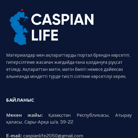
Материалдар мен ақпараттарды портал брендін көрсетіп,
гиперсілтеме жасаған жағдайда ғана қолдануға рұқсат
етіледі. Ақпараттан мәтін, мәтін бөлігі немесе дәйексөз
алынғанда міндетті түрде тиісті сілтеме көрсетілуі керек.
БАЙЛАНЫС
Мекен жайы:
Қазақстан Республикасы, Атырау
қаласы, Сары-Арқа ш/а, 39-22
E-mail:
caspianlife2050@gmail.com