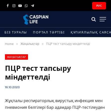
РУС
Facebook
Instagram
YouTube
WhatsApp
Telegram
БІЗ ТУРАЛЫ
ПОРТАЛ ТӘРТІБІ
ҚҰПИЯЛЫЛЫҚ САЯС
»
»
Home
Жаңалықтар
ПЦР тест тапсыру міндеттелді
ЖАҢАЛЫҚТАР
ПЦР тест тапсыру
міндеттелді
16.10.2020
Жұқпалы респираторлық вирустық инфекция мен
пневмония белгілері бар адамдар ПЦР-тестілеуден