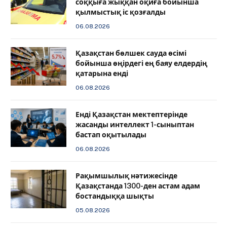
соққыға жыққан оқиға бойынша
қылмыстық іс қозғалды
06.08.2026
Қазақстан бөлшек сауда өсімі
бойынша өңірдегі ең баяу елдердің
қатарына енді
06.08.2026
️Енді Қазақстан мектептерінде
жасанды интеллект 1-сыныптан
бастап оқытылады
06.08.2026
Рақымшылық нәтижесінде
Қазақстанда 1300-ден астам адам
бостандыққа шықты
05.08.2026