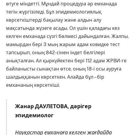
өтуге міндетті. Мұндай процедура әр емханада
тегін жүргізіледі. Бұл эпидемиологиялық
көрсеткіштерді бақылау және алдын алу
мақсатында жүзеге асады. Ол үшін қаладағы кез
келген емханада сүзгі бөлмесі дайындалған. Жалпы,
мамырдан бері 3 мың жарым адам ковидке тест
тапсырып, оның 842-сінен індет белгілері
анықталған. Ал қыркүйектен бері 112 адам ЖРВИ-ге
байланысты сынақтан өтсе, оның 18-і осы ауруға
шалдыққанын көрсеткен. Алайда бұл – бір
емхананың көрсеткіші.
Жанар ДАУЛЕТОВА, дәрігер
эпидемиолог
Науқастар емханаға келген жағдайда