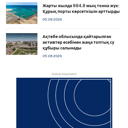
Жарты жылда 884,8 мың тонна жүк:
Құрық порты көрсеткішін арттырды
05.08.2026
Ақтөбе облысында қайтарылған
активтер есебінен жаңа топтық су
құбыры салынады
05.08.2026
Advertisement