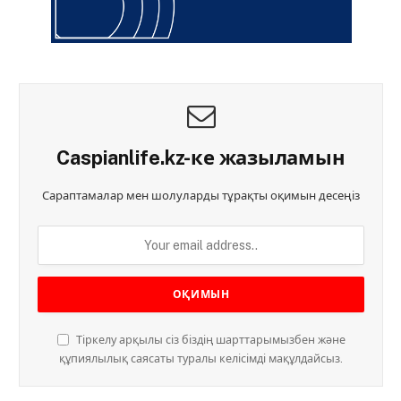
Caspianlife.kz-ке жазыламын
Сараптамалар мен шолуларды тұрақты оқимын десеңіз
Тіркелу арқылы сіз біздің шарттарымызбен және
құпиялылық саясаты туралы келісімді мақұлдайсыз.