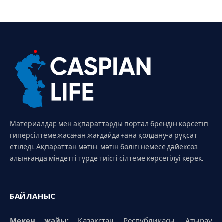
Материалдар мен ақпараттарды портал брендін көрсетіп,
гиперсілтеме жасаған жағдайда ғана қолдануға рұқсат
етіледі. Ақпараттан мәтін, мәтін бөлігі немесе дәйексөз
алынғанда міндетті түрде тиісті сілтеме көрсетілуі керек.
БАЙЛАНЫС
Мекен жайы:
Қазақстан Республикасы, Атырау