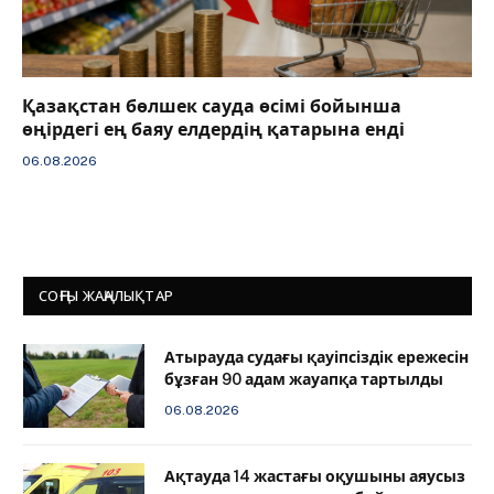
Қазақстан бөлшек сауда өсімі бойынша
өңірдегі ең баяу елдердің қатарына енді
06.08.2026
СОҢҒЫ ЖАҢАЛЫҚТАР
Атырауда судағы қауіпсіздік ережесін
бұзған 90 адам жауапқа тартылды
06.08.2026
Ақтауда 14 жастағы оқушыны аяусыз