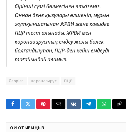
бірінші сүзгі бөлмесінен өткіземіз.
Оннан дене қызулары өлшеніп, мұрын
жұтқыншағынан ЖРВИ және ковидке
ПЦР тест алынады. ЖРВИ мен
коронавирустың емдеу жолы бөлек
болғандықтан, ПЦР-ден кейін емдеуді
тағайындай аламыз.
Caspian
коронавирус
ПЦР
Facebook
Twitter
Pinterest
Email
VKontakte
Telegram
WhatsApp
Copy
Link
ОҚИ ОТЫРЫҢЫЗ