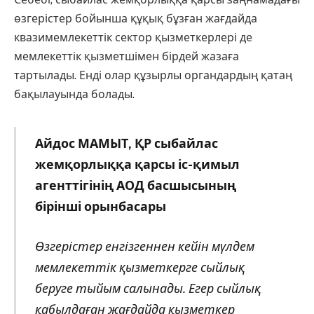
өзгерістер бойынша құқық бұзған жағдайда
квазимемлекеттік сектор қызметкерлері де
мемлекеттік қызметшімен бірдей жазаға
тартылады. Енді олар құзырлы органдардың қатаң
бақылауында болады.
Айдос МАМЫТ, ҚР сыбайлас
жемқорлыққа қарсы іс-қимыл
агенттігінің АОД басшысының
бірінші орынбасары
Өзгерістер енгізгеннен кейін мүлдем
мемлекеттік қызметкерге сыйлық
беруге тыйым салынады. Егер сыйлық
қабылдаған жағдайда қызметкер