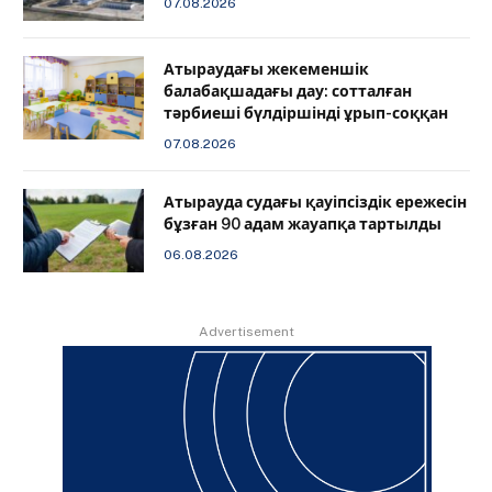
07.08.2026
Атыраудағы жекеменшік
балабақшадағы дау: сотталған
тәрбиеші бүлдіршінді ұрып-соққан
07.08.2026
Атырауда судағы қауіпсіздік ережесін
бұзған 90 адам жауапқа тартылды
06.08.2026
Advertisement