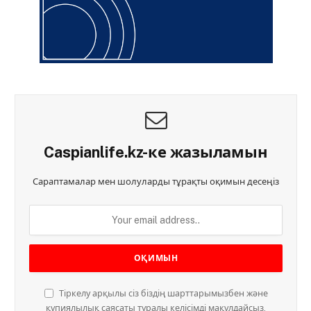
Caspianlife.kz-ке жазыламын
Сараптамалар мен шолуларды тұрақты оқимын десеңіз
Тіркелу арқылы сіз біздің шарттарымызбен және
құпиялылық саясаты туралы келісімді мақұлдайсыз.