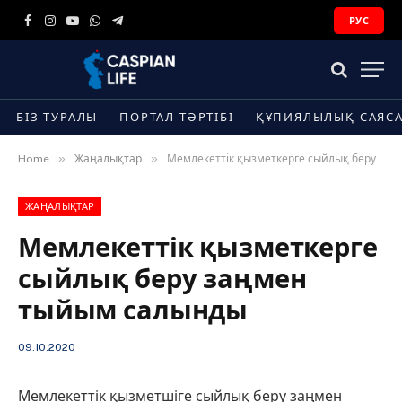
РУС
Facebook
Instagram
YouTube
WhatsApp
Telegram
БІЗ ТУРАЛЫ
ПОРТАЛ ТӘРТІБІ
ҚҰПИЯЛЫЛЫҚ САЯС
»
»
Home
Жаңалықтар
Мемлекеттік қызметкерге сыйлық беру заңмен тыйым салынды
ЖАҢАЛЫҚТАР
Мемлекеттік қызметкерге
сыйлық беру заңмен
тыйым салынды
09.10.2020
Мемлекеттік қызметшіге сыйлық беру заңмен