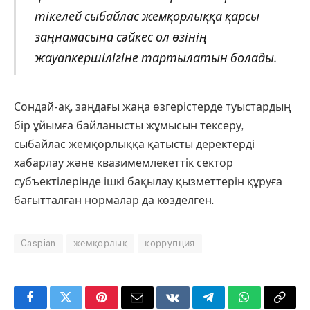
тікелей сыбайлас жемқорлыққа қарсы
заңнамасына сәйкес ол өзінің
жауапкершілігіне тартылатын болады.
Сондай-ақ, заңдағы жаңа өзгерістерде туыстардың
бір ұйымға байланысты жұмысын тексеру,
сыбайлас жемқорлыққа қатысты деректерді
хабарлау және квазимемлекеттік сектор
субъектілерінде ішкі бақылау қызметтерін құруға
бағытталған нормалар да көзделген.
Caspian
жемқорлық
коррупция
Facebook
Twitter
Pinterest
Email
VKontakte
Telegram
WhatsApp
Copy