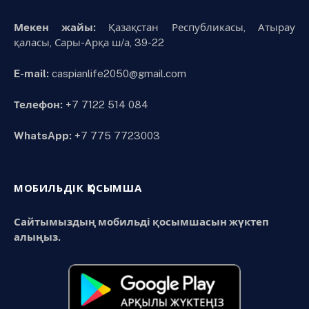
Мекен жайы:
Қазақстан Республикасы, Атырау
қаласы, Сары-Арқа ш/а, 39-22
E-mail:
caspianlife2050@gmail.com
Телефон:
+7 7122 514 084
WhatsApp:
+7 775 7723003
МОБИЛЬДІК ҚОСЫМША
Сайтымыздың мобильді қосымшасын жүктеп
алыңыз.