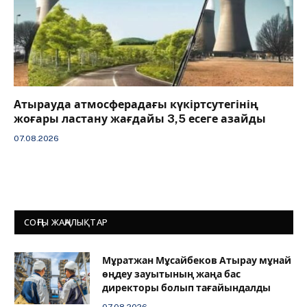
Атырауда атмосферадағы күкіртсутегінің
жоғары ластану жағдайы 3,5 есеге азайды
07.08.2026
СОҢҒЫ ЖАҢАЛЫҚТАР
Мұратжан Мұсайбеков Атырау мұнай
өңдеу зауытының жаңа бас
директоры болып тағайындалды
07.08.2026