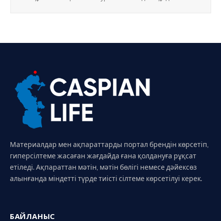
Материалдар мен ақпараттарды портал брендін көрсетіп,
гиперсілтеме жасаған жағдайда ғана қолдануға рұқсат
етіледі. Ақпараттан мәтін, мәтін бөлігі немесе дәйексөз
алынғанда міндетті түрде тиісті сілтеме көрсетілуі керек.
БАЙЛАНЫС