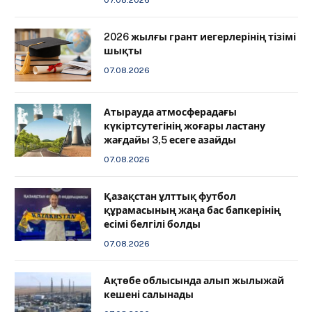
2026 жылғы грант иегерлерінің тізімі
шықты
07.08.2026
Атырауда атмосферадағы
күкіртсутегінің жоғары ластану
жағдайы 3,5 есеге азайды
07.08.2026
Қазақстан ұлттық футбол
құрамасының жаңа бас бапкерінің
есімі белгілі болды
07.08.2026
Ақтөбе облысында алып жылыжай
кешені салынады