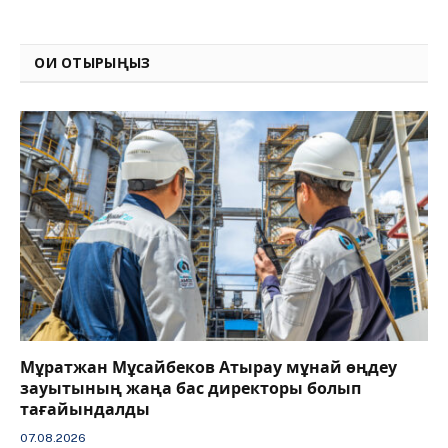
Link
ОҚИ ОТЫРЫҢЫЗ
Мұратжан Мұсайбеков Атырау мұнай өңдеу
зауытының жаңа бас директоры болып
тағайындалды
07.08.2026