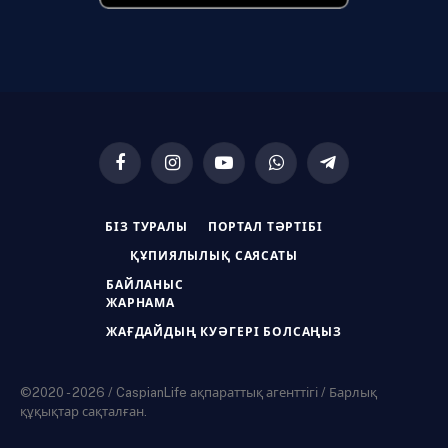
Facebook
Instagram
YouTube
WhatsApp
Telegram
БІЗ ТУРАЛЫ
ПОРТАЛ ТӘРТІБІ
ҚҰПИЯЛЫЛЫҚ САЯСАТЫ
БАЙЛАНЫС
ЖАРНАМА
ЖАҒДАЙДЫҢ КУӘГЕРІ БОЛСАҢЫЗ
©2020 - 2026 / CaspianLife ақпараттық агенттігі / Барлық
құқықтар сақталған.