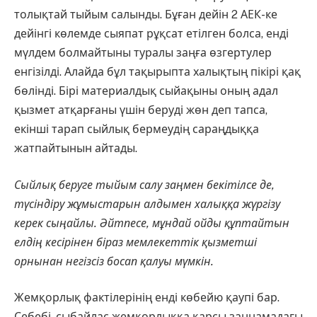
толықтай тыйым салынды. Бұған дейін 2 АЕК-ке
дейінгі көлемде сыяпат рұқсат етілген болса, енді
мүлдем болмайтыны туралы заңға өзгертулер
енгізілді. Алайда бұл тақырыпта халықтың пікірі қақ
бөлінді. Бірі материалдық сыйақыны оның адал
қызмет атқарғаны үшін беруді жөн деп тапса,
екінші тарап сыйлық бермеудің сараңдыққа
жатпайтынын айтады.
Сыйлық беруге тыйым салу заңмен бекітілсе де,
түсіндіру жұмыстарын алдымен халыққа жүргізу
керек сыңайлы. Әйтпесе, мұндай ойды құптайтын
елдің кесірінен біраз мемлекеттік қызметші
орнынан негізсіз босап қалуы мүмкін.
Жемқорлық фактілерінің енді көбейю қаупі бар.
Себебі, сыбайлас жемқорлыққа қарсы заңнамадағы