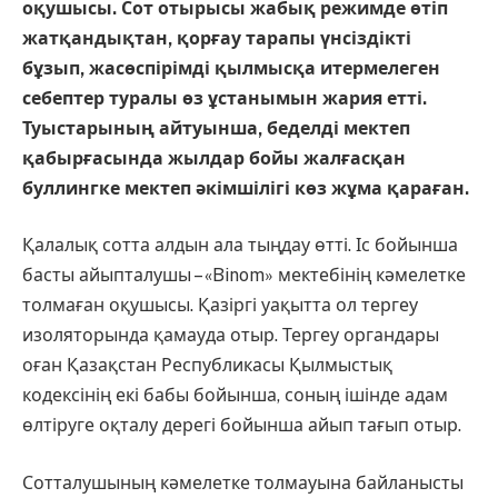
оқушысы. Сот отырысы жабық режимде өтіп
жатқандықтан, қорғау тарапы үнсіздікті
бұзып, жасөспірімді қылмысқа итермелеген
себептер туралы өз ұстанымын жария етті.
Туыстарының айтуынша, беделді мектеп
қабырғасында жылдар бойы жалғасқан
буллингке мектеп әкімшілігі көз жұма қараған.
Қалалық сотта алдын ала тыңдау өтті. Іс бойынша
басты айыпталушы – «Binom» мектебінің кәмелетке
толмаған оқушысы. Қазіргі уақытта ол тергеу
изоляторында қамауда отыр. Тергеу органдары
оған Қазақстан Республикасы Қылмыстық
кодексінің екі бабы бойынша, соның ішінде адам
өлтіруге оқталу дерегі бойынша айып тағып отыр.
Сотталушының кәмелетке толмауына байланысты