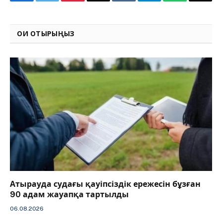
Facebook
Twitter
Pinterest
Email
VKontakte
Telegram
WhatsApp
Copy
Link
ОҚИ ОТЫРЫҢЫЗ
Атырауда судағы қауіпсіздік ережесін бұзған
90 адам жауапқа тартылды
06.08.2026