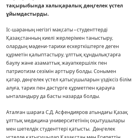
тақырыбында халықаралық дөңгелек үстел
ұйымдастырды.
Іс-шараның негізгі мақсаты – студенттерді
Қазақстанның киелі жерлерімен таныстыру,
олардың мәдени-тарихи ескерткіштерге деген
құрметін қалыптастыру, ұлттық құндылықтарға
баулу және азаматтық жауапкершілік пен
патриотизм сезімін арттыру болды. Сонымен
қатар, дөңгелек үстел қатысушыларын үздіксіз білім
алуға, тарих пен дәстүрге құрметпен қарауға
ынталандыру да басты назарда болды.
Аталған шараға С.Д. Асфендияров атындағы Қазақ
ұлттық медицина университетінің оқытушылары
мен шетелдік студенттері қатысты. Дөңгелек
үстелде қатысушылар Қазақстан мен Египеттің