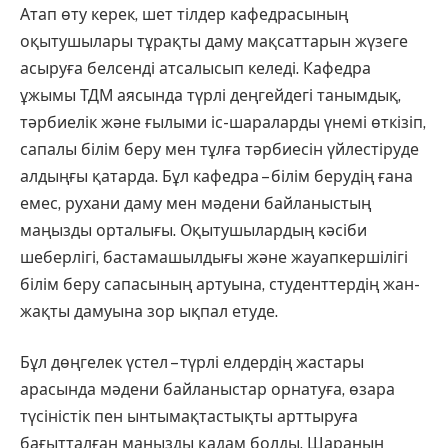
Атап өту керек, шет тілдер кафедрасының
оқытушылары тұрақты даму мақсаттарын жүзеге
асыруға белсенді атсалысып келеді. Кафедра
ұжымы ТДМ аясында түрлі деңгейдегі танымдық,
тәрбиелік және ғылыми іс-шараларды үнемі өткізіп,
сапалы білім беру мен тұлға тәрбиесін үйлестіруде
алдыңғы қатарда. Бұл кафедра – білім берудің ғана
емес, рухани даму мен мәдени байланыстың
маңызды орталығы. Оқытушылардың кәсіби
шеберлігі, бастамашылдығы және жауапкершілігі
білім беру сапасының артуына, студенттердің жан-
жақты дамуына зор ықпал етуде.
Бұл дөңгелек үстел – түрлі елдердің жастары
арасында мәдени байланыстар орнатуға, өзара
түсіністік пен ынтымақтастықты арттыруға
бағытталған маңызды қадам болды. Шараның