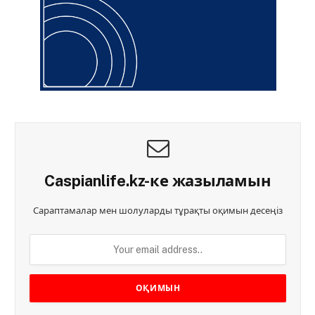
Caspianlife.kz-ке жазыламын
Сараптамалар мен шолуларды тұрақты оқимын десеңіз