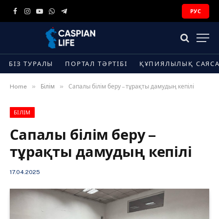
РУС
Facebook
Instagram
YouTube
WhatsApp
Telegram
БІЗ ТУРАЛЫ
ПОРТАЛ ТӘРТІБІ
ҚҰПИЯЛЫЛЫҚ САЯС
»
»
Home
Білім
Сапалы білім беру – тұрақты дамудың кепілі
БІЛІМ
Сапалы білім беру –
тұрақты дамудың кепілі
17.04.2025