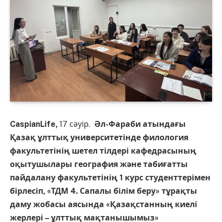
CaspianLife,
17 сәуір.
Әл-Фараби атындағы
Қазақ ұлттық университетінде филология
факультетінің шетел тілдері кафедрасының
оқытушылары география және табиғатты
пайдалану факультетінің 1 курс студенттерімен
бірлесіп, «ТДМ 4. Сапалы білім беру» тұрақты
даму жобасы аясында «Қазақстанның киелі
жерлері – ұлттық мақтанышымыз»