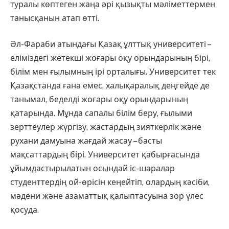
туралы көптеген жаңа әрі қызықты мәліметтермен
танысқанын атап өтті.
Әл-Фараби атындағы Қазақ ұлттық университеті –
еліміздегі жетекші жоғары оқу орындарының бірі,
білім мен ғылымның ірі орталығы. Университет тек
Қазақстанда ғана емес, халықаралық деңгейде де
танымал, беделді жоғары оқу орындарының
қатарында. Мұнда сапалы білім беру, ғылыми
зерттеулер жүргізу, жастардың зияткерлік және
рухани дамуына жағдай жасау – басты
мақсаттардың бірі. Университет қабырғасында
ұйымдастырылатын осындай іс-шаралар
студенттердің ой-өрісін кеңейтіп, олардың кәсіби,
мәдени және азаматтық қалыптасуына зор үлес
қосуда.