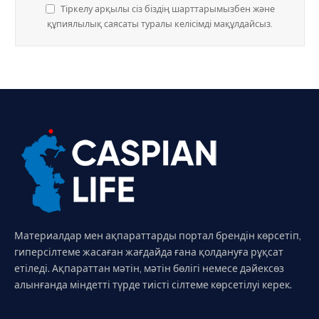
Тіркелу арқылы сіз біздің шарттарымызбен және
құпиялылық саясаты туралы келісімді мақұлдайсыз.
Материалдар мен ақпараттарды портал брендін көрсетіп,
гиперсілтеме жасаған жағдайда ғана қолдануға рұқсат
етіледі. Ақпараттан мәтін, мәтін бөлігі немесе дәйексөз
алынғанда міндетті түрде тиісті сілтеме көрсетілуі керек.