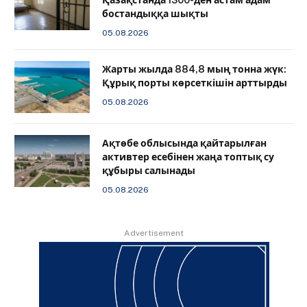
Қазақстанда 1300-ден астам адам
бостандыққа шықты
05.08.2026
Жарты жылда 884,8 мың тонна жүк:
Құрық порты көрсеткішін арттырды
05.08.2026
Ақтөбе облысында қайтарылған
активтер есебінен жаңа топтық су
құбыры салынады
05.08.2026
Advertisement