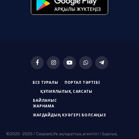
Facebook
Instagram
YouTube
WhatsApp
Telegram
БІЗ ТУРАЛЫ
ПОРТАЛ ТӘРТІБІ
ҚҰПИЯЛЫЛЫҚ САЯСАТЫ
БАЙЛАНЫС
ЖАРНАМА
ЖАҒДАЙДЫҢ КУӘГЕРІ БОЛСАҢЫЗ
©2020 - 2026 / CaspianLife ақпараттық агенттігі / Барлық