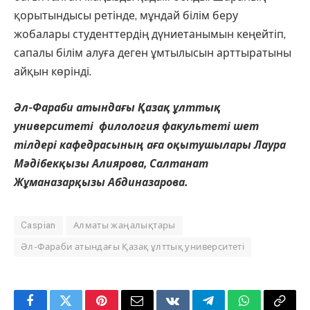
қорытындысы ретінде, мұндай білім беру
жобалары студенттердің дүниетанымын кеңейтіп,
сапалы білім алуға деген ұмтылысын арттыратыны
айқын көрінді.
Әл-Фараби атындағы Қазақ ұлттық
университеті
филология факультеті шет
тілдері кафедрасының
аға оқытушылары Лаура
Мәдібекқызы Алиярова, Салтанат
Жұманазарқызы Абдиназарова.
Caspian
Алматы жаңалықтары
Әл-Фараби атындағы Қазақ ұлттық университеті