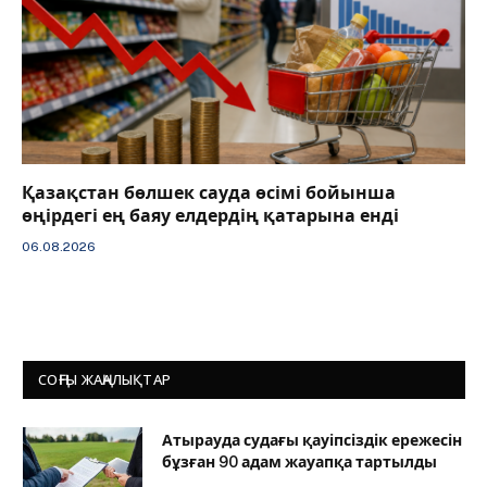
Қазақстан бөлшек сауда өсімі бойынша
өңірдегі ең баяу елдердің қатарына енді
06.08.2026
СОҢҒЫ ЖАҢАЛЫҚТАР
Атырауда судағы қауіпсіздік ережесін
бұзған 90 адам жауапқа тартылды