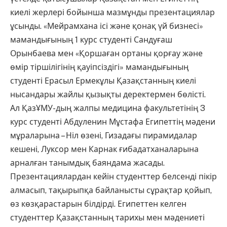
киелі жерлері бойынша мазмұнды презентациялар
ұсынды. «Мейрамхана ісі және қонақ үй бизнесі»
мамандығының 1 курс студенті Сандуғаш
Орынбаева мен «Қоршаған ортаны қорғау және
өмір тіршілігінің қауіпсіздігі» мамандығының
студенті Ерасыл Ермекұлы Қазақстанның киелі
нысандары жайлы қызықты деректермен бөлісті.
Ал ҚазҰМУ-дың жалпы медицина факультетінің 3
курс студенті Абдуленин Мұстафа Египеттің мәдени
мұраларына – Ніл өзені, Гизадағы пирамидалар
кешені, Луксор мен Карнак ғибадатханаларына
арналған танымдық баяндама жасады.
Презентациялардан кейін студенттер белсенді пікір
алмасып, тақырыпқа байланысты сұрақтар қойып,
өз көзқарастарын білдірді. Египеттен келген
студенттер Қазақстанның тарихы мен мәдениеті