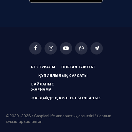
Facebook
Instagram
YouTube
WhatsApp
Telegram
БІЗ ТУРАЛЫ
ПОРТАЛ ТӘРТІБІ
ҚҰПИЯЛЫЛЫҚ САЯСАТЫ
БАЙЛАНЫС
ЖАРНАМА
ЖАҒДАЙДЫҢ КУӘГЕРІ БОЛСАҢЫЗ
©2020 - 2026 / CaspianLife ақпараттық агенттігі / Барлық
құқықтар сақталған.