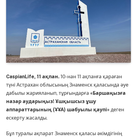
CaspianLife, 11 ақпан.
10-нан 11 ақпанға қараған
түні Астрахан облысының Знаменск қаласында әуе
дабылы жарияланып, тұрғындарға
«Баршаңызға
назар аударыңыз! Ұшқышсыз ұшу
аппараттарының (ҰҰА) шабуылы қаупі»
деген
ескерту жасалды.
Бұл туралы ақпарат Знаменск қаласы әкімдігінің