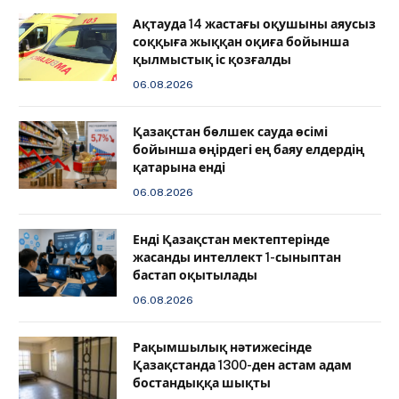
Ақтауда 14 жастағы оқушыны аяусыз
соққыға жыққан оқиға бойынша
қылмыстық іс қозғалды
06.08.2026
Қазақстан бөлшек сауда өсімі
бойынша өңірдегі ең баяу елдердің
қатарына енді
06.08.2026
️Енді Қазақстан мектептерінде
жасанды интеллект 1-сыныптан
бастап оқытылады
06.08.2026
Рақымшылық нәтижесінде
Қазақстанда 1300-ден астам адам
бостандыққа шықты