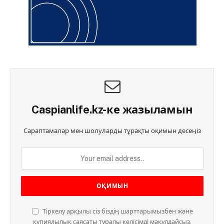
Caspianlife.kz-ке жазыламын
Сараптамалар мен шолуларды тұрақты оқимын десеңіз
Тіркелу арқылы сіз біздің шарттарымызбен және
құпиялылық саясаты туралы келісімді мақұлдайсыз.