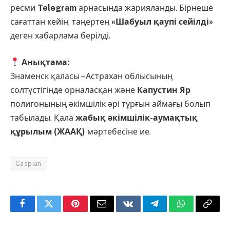
ресми
Telegram
арнасында жарияланды. Бірнеше
сағаттан кейін, таңертең
«Шабуыл қаупі сейілді»
деген хабарлама берілді.
Анықтама:
Знаменск қаласы – Астрахан облысының
солтүстігінде орналасқан және
Капустин Яр
полигонының әкімшілік әрі тұрғын аймағы болып
табылады. Қала
жабық әкімшілік-аумақтық
құрылым (ЖААҚ)
мәртебесіне ие.
Caspian
Facebook
Twitter
Pinterest
Email
VKontakte
Telegram
WhatsApp
Copy
Link