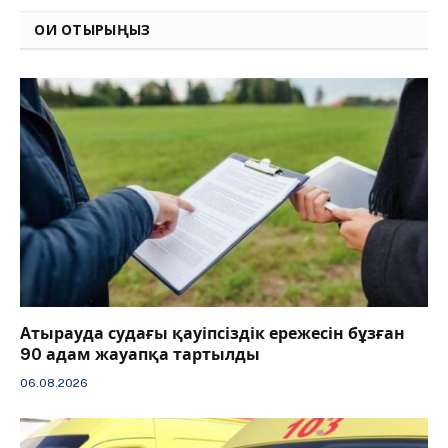
ОҚИ ОТЫРЫҢЫЗ
Атырауда судағы қауіпсіздік ережесін бұзған
90 адам жауапқа тартылды
06.08.2026