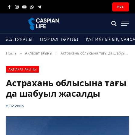
РУС
Facebook
Instagram
YouTube
WhatsApp
Telegram
БІЗ ТУРАЛЫ
ПОРТАЛ ТӘРТІБІ
ҚҰПИЯЛЫЛЫҚ САЯС
»
»
Home
Ақпарат ағыны
Астрахань облысына тағы да шабуыл жасалды
АҚПАРАТ АҒЫНЫ
Астрахань облысына тағы
да шабуыл жасалды
11.02.2025