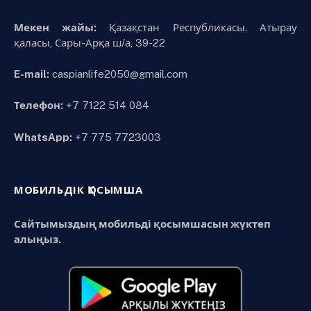
Мекен жайы:
Қазақстан Республикасы, Атырау
қаласы, Сары-Арқа ш/а, 39-22
E-mail:
caspianlife2050@gmail.com
Телефон:
+7 7122 514 084
WhatsApp:
+7 775 7723003
МОБИЛЬДІК ҚОСЫМША
Сайтымыздың мобильді қосымшасын жүктеп
алыңыз.