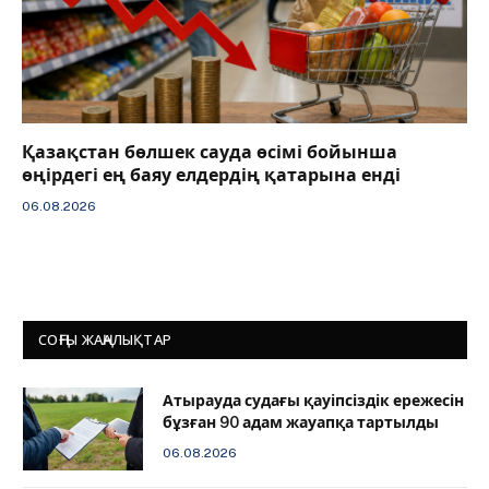
Қазақстан бөлшек сауда өсімі бойынша
өңірдегі ең баяу елдердің қатарына енді
06.08.2026
СОҢҒЫ ЖАҢАЛЫҚТАР
Атырауда судағы қауіпсіздік ережесін
бұзған 90 адам жауапқа тартылды
06.08.2026