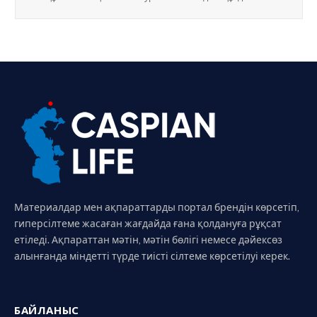
Материалдар мен ақпараттарды портал брендін көрсетіп,
гиперсілтеме жасаған жағдайда ғана қолдануға рұқсат
етіледі. Ақпараттан мәтін, мәтін бөлігі немесе дәйексөз
алынғанда міндетті түрде тиісті сілтеме көрсетілуі керек.
БАЙЛАНЫС