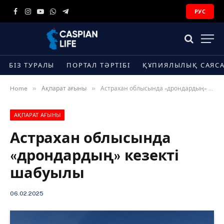
РУС
Facebook
Instagram
YouTube
WhatsApp
Telegram
БІЗ ТУРАЛЫ
ПОРТАЛ ТӘРТІБІ
ҚҰПИЯЛЫЛЫҚ САЯС
»
»
Home
Ақпарат ағыны
Астрахан облысында «дрондардың» кезекті шабуылы
АҚПАРАТ АҒЫНЫ
Астрахан облысында
«дрондардың» кезекті
шабуылы
06.02.2025