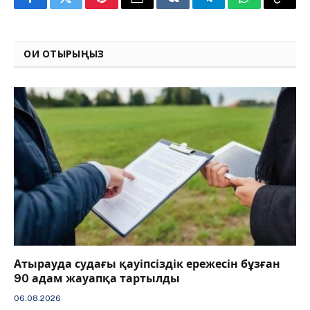
Facebook
Twitter
Pinterest
Email
VKontakte
Telegram
WhatsApp
Copy
Link
ОҚИ ОТЫРЫҢЫЗ
Атырауда судағы қауіпсіздік ережесін бұзған
90 адам жауапқа тартылды
06.08.2026