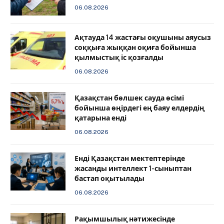
06.08.2026
Ақтауда 14 жастағы оқушыны аяусыз
соққыға жыққан оқиға бойынша
қылмыстық іс қозғалды
06.08.2026
Қазақстан бөлшек сауда өсімі
бойынша өңірдегі ең баяу елдердің
қатарына енді
06.08.2026
️Енді Қазақстан мектептерінде
жасанды интеллект 1-сыныптан
бастап оқытылады
06.08.2026
Рақымшылық нәтижесінде