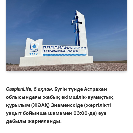
CaspianLife, 6 ақпан.
Бүгін түнде Астрахан
облысындағы жабық әкімшілік-аумақтық
құрылым (ЖӘАҚ) Знаменскіде (жергілікті
уақыт бойынша шамамен 03:00-де) әуе
дабылы жарияланды.