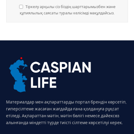
Тіркелу арқылы сіз біздің шарттарымызбен және
құпиялылық саясаты туралы келісімді мақұлдайсыз.
Материалдар мен ақпараттарды портал брендін көрсетіп,
гиперсілтеме жасаған жағдайда ғана қолдануға рұқсат
етіледі. Ақпараттан мәтін, мәтін бөлігі немесе дәйексөз
алынғанда міндетті түрде тиісті сілтеме көрсетілуі керек.