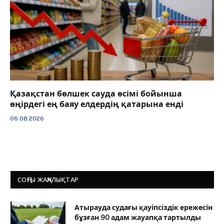
Қазақстан бөлшек сауда өсімі бойынша
өңірдегі ең баяу елдердің қатарына енді
06.08.2026
СОҢҒЫ ЖАҢАЛЫҚТАР
Атырауда судағы қауіпсіздік ережесін
бұзған 90 адам жауапқа тартылды