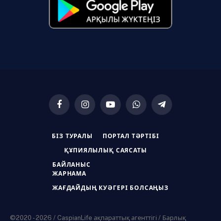
Facebook
Instagram
YouTube
WhatsApp
Telegram
БІЗ ТУРАЛЫ
ПОРТАЛ ТӘРТІБІ
ҚҰПИЯЛЫЛЫҚ САЯСАТЫ
БАЙЛАНЫС
ЖАРНАМА
ЖАҒДАЙДЫҢ КУӘГЕРІ БОЛСАҢЫЗ
©2020 - 2026 / CaspianLife ақпараттық агенттігі / Барлық