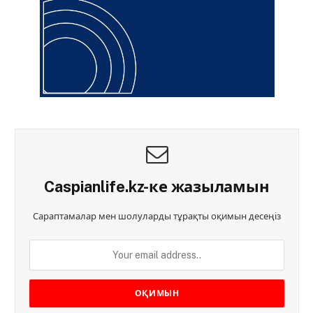
Caspianlife.kz-ке жазыламын
Сараптамалар мен шолуларды тұрақты оқимын десеңіз