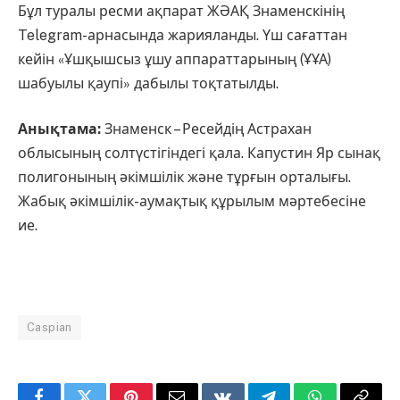
Бұл туралы ресми ақпарат ЖӘАҚ Знаменскінің
Telegram-арнасында жарияланды. Үш сағаттан
кейін «Ұшқышсыз ұшу аппараттарының (ҰҰА)
шабуылы қаупі» дабылы тоқтатылды.
Анықтама:
Знаменск – Ресейдің Астрахан
облысының солтүстігіндегі қала. Капустин Яр сынақ
полигонының әкімшілік және тұрғын орталығы.
Жабық әкімшілік-аумақтық құрылым мәртебесіне
ие.
Caspian