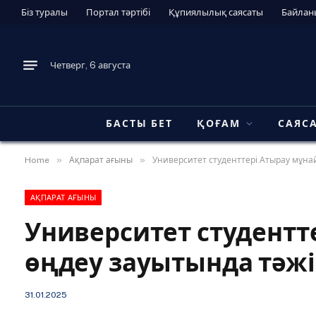
Біз туралы
Портал тәртібі
Құпиялылық саясаты
Байлан
Четверг, 6 августа
БАСТЫ БЕТ
ҚОҒАМ
САЯС
»
»
Home
Ақпарат ағыны
Университет студенттері Атырау мұна
АҚПАРАТ АҒЫНЫ
Университет студентт
өңдеу зауытында тәжі
31.01.2025