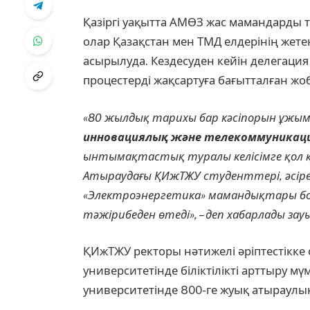
Қазіргі уақытта АМӨЗ жас мамандарды т
олар Қазақстан мен ТМД елдерінің жете
асырылуда. Кездесуден кейін делегация
процестерді жақсартуға бағытталған ж
«80 жылдық тарихы бар кәсіпорын ұжым
инновациялық және телекоммуникац
ынтымақтастық туралы келісімге қол қо
Атыраудағы ҚИжТЖУ студенттері, әсіре
«Электроэнергетика» мамандықтары бой
тәжірибеден өтеді», – деп хабарлады за
ҚИжТЖУ ректоры нәтижелі әріптестікке с
университетінде біліктілікті арттыру мү
университетінде 800-ге жуық атыраулық 