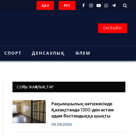
ҚАЗ
РУС
Facebook
Instagram
YouTube
WhatsApp
Telegram
ОНЛАЙН
СПОРТ
ДЕНСАУЛЫҚ
ӘЛЕМ
СОҢҒЫ ЖАҢАЛЫҚТАР
Рақымшылық нәтижесінде
Қазақстанда 1300-ден астам
адам бостандыққа шықты
05.08.2026