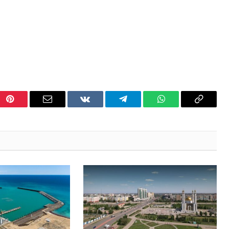
Pinterest
Email
VKontakte
Telegram
WhatsApp
Copy
Link