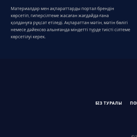
Материалдар мен ақпараттарды портал брендін
көрсетіп, гиперсілтеме жасаған жағдайда ғана
қолдануға рұқсат етіледі. Ақпараттан мәтін, мәтін бөлігі
немесе дәйексөз алынғанда міндетті түрде тиісті сілтеме
көрсетілуі керек.
БІЗ ТУРАЛЫ
ПО
©20