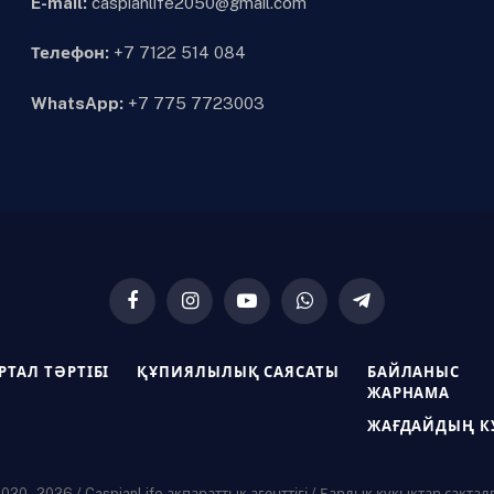
E-mail:
caspianlife2050@gmail.com
Телефон:
+7 7122 514 084
WhatsApp:
+7 775 7723003
Facebook
Instagram
YouTube
WhatsApp
Telegram
РТАЛ ТӘРТІБІ
ҚҰПИЯЛЫЛЫҚ САЯСАТЫ
БАЙЛАНЫС
ЖАРНАМА
ЖАҒДАЙДЫҢ К
20 - 2026 / CaspianLife ақпараттық агенттігі / Барлық құқықтар сақтал