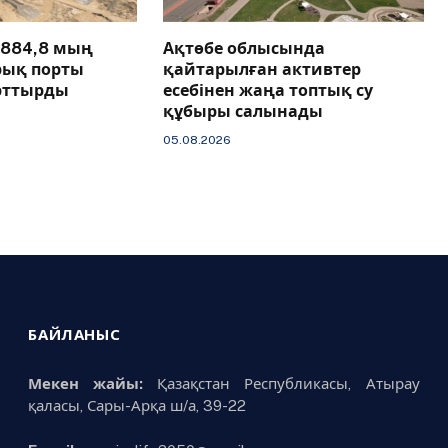
884,8 мың
Ақтөбе облысында
рық порты
қайтарылған активтер
арттырды
есебінен жаңа топтық су
құбыры салынады
05.08.2026
БАЙЛАНЫС
Мекен жайы:
Қазақстан Республикасы, Атырау
қаласы, Сары-Арқа ш/а, 39-22