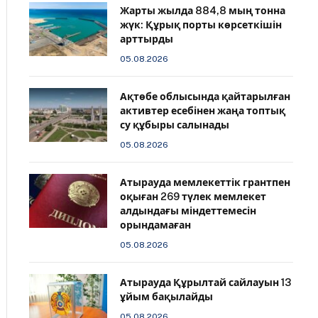
Жарты жылда 884,8 мың тонна
жүк: Құрық порты көрсеткішін
арттырды
05.08.2026
Ақтөбе облысында қайтарылған
активтер есебінен жаңа топтық
су құбыры салынады
05.08.2026
Атырауда мемлекеттік грантпен
оқыған 269 түлек мемлекет
алдындағы міндеттемесін
орындамаған
05.08.2026
Атырауда Құрылтай сайлауын 13
ұйым бақылайды
05.08.2026