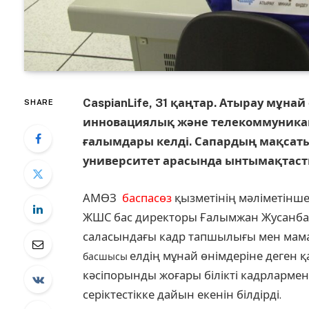
CaspianLife, 31 қаңтар. Атырау мұна
SHARE
инновациялық және телекоммуника
ғалымдары келді. Сапардың мақсаты
университет арасында ынтымақтаст
АМӨЗ
баспасөз
қызметінің мәліметінш
ЖШС бас директоры Ғалымжан Жусанбае
саласындағы кадр тапшылығы мен мам
елдің мұнай өнімдеріне деген қа
басшысы
кәсіпорынды жоғары білікті кадрлармен
серіктестікке дайын екенін білдірді
.