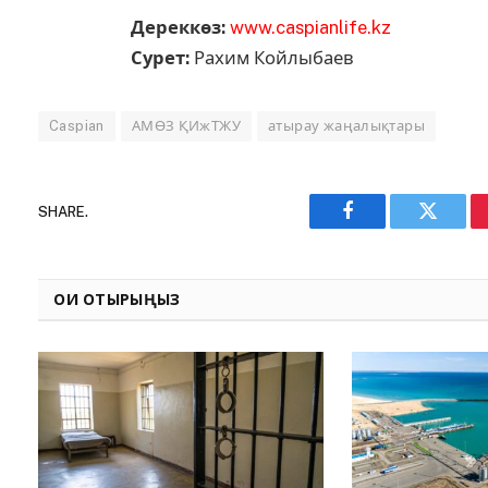
Дереккөз:
www.caspianlife.kz
Сурет:
Рахим Койлыбаев
Caspian
АМӨЗ ҚИжТЖУ
атырау жаңалықтары
SHARE.
Facebook
Twitter
ОҚИ ОТЫРЫҢЫЗ