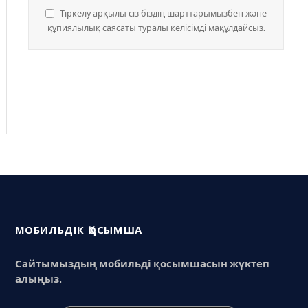
Тіркелу арқылы сіз біздің шарттарымызбен және
құпиялылық саясаты туралы келісімді мақұлдайсыз.
МОБИЛЬДІК ҚОСЫМША
Сайтымыздың мобильді қосымшасын жүктеп
алыңыз.