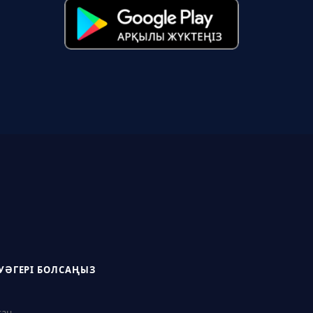
УӘГЕРІ БОЛСАҢЫЗ
ған.