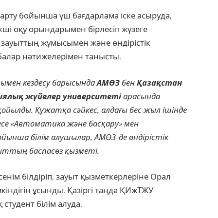
арту бойынша үш бағдарлама іске асыруда,
кші оқу орындарымен бірлесіп жүзеге
 зауыттың жұмысымен және өндірістік
обалар нәтижелерімен танысты.
ымен кездесу барысында
АМӨЗ
бен
Қазақстан
иялық жүйелер университеті
арасында
йылды. Құжатқа сәйкес, алдағы бес жыл ішінде
се «Автоматика және басқару» мен
ынша білім алушылар, АМӨЗ-де өндірістік
уыттың баспасөз қызметі.
енім білдіріп, зауыт қызметкерлеріне Орал
мкіндігін ұсынды. Қазіргі таңда ҚИжТЖУ
студент білім алуда.