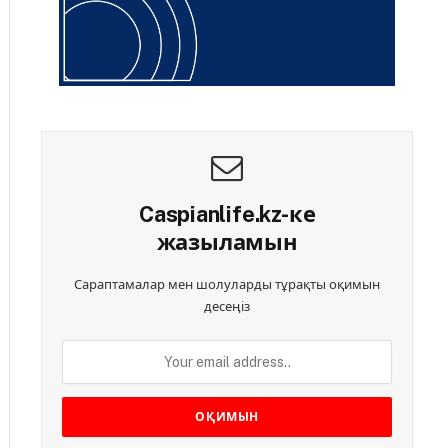
Caspianlife.kz-ке
жазыламын
Сараптамалар мен шолуларды тұрақты оқимын
десеңіз