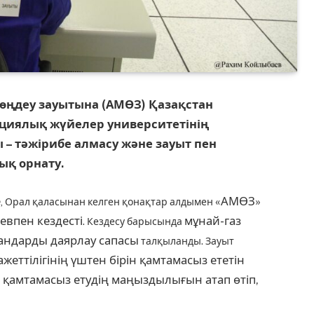
й өңдеу зауытына (АМӨЗ) Қазақстан
циялық жүйелер университетінің
 – тәжірибе алмасу және зауыт пен
ық орнату.
е
«АМӨЗ»
, Орал қаласынан келген қонақтар алдымен
впен кездесті
мұнай-газ
. Кездесу барысында
андарды даярлау сапасы
талқыланды. Зауыт
жеттілігінің үштен бірін қамтамасыз ететін
 қамтамасыз етудің маңыздылығын атап өтіп,