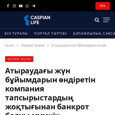
РУС
Facebook
Instagram
YouTube
WhatsApp
Telegram
БІЗ ТУРАЛЫ
ПОРТАЛ ТӘРТІБІ
ҚҰПИЯЛЫЛЫҚ САЯС
»
»
Home
Ақпарат ағыны
Атыраудағы жүн бұйымдарын өндіретін компания тапсырыстардың жоқтығынан банкрот болуы мүмкін
АҚПАРАТ АҒЫНЫ
Атыраудағы жүн
бұйымдарын өндіретін
компания
тапсырыстардың
жоқтығынан банкрот