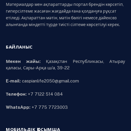
Материалдар мен ақпараттарды портал брендін көрсетіп,
гиперсілтеме жасаған жағдайда ғана қолдануға рұқсат
етіледі. Ақпараттан мәтін, мәтін бөлігі немесе дәйексөз
алынғанда міндетті түрде тиісті сілтеме көрсетілуі керек.
БАЙЛАНЫС
Мекен жайы:
Қазақстан Республикасы, Атырау
қаласы, Сары-Арқа ш/а, 39-22
E-mail:
caspianlife2050@gmail.com
Телефон:
+7 7122 514 084
WhatsApp:
+7 775 7723003
МОБИЛЬДІК ҚОСЫМША