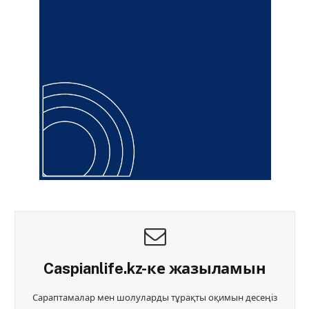
Caspianlife.kz-ке жазыламын
Сараптамалар мен шолуларды тұрақты оқимын десеңіз