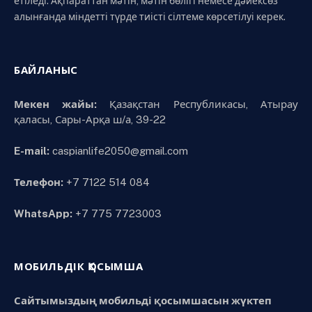
етіледі. Ақпараттан мәтін, мәтін бөлігі немесе дәйексөз
алынғанда міндетті түрде тиісті сілтеме көрсетілуі керек.
БАЙЛАНЫС
Мекен жайы:
Қазақстан Республикасы, Атырау
қаласы, Сары-Арқа ш/а, 39-22
E-mail:
caspianlife2050@gmail.com
Телефон:
+7 7122 514 084
WhatsApp:
+7 775 7723003
МОБИЛЬДІК ҚОСЫМША
Сайтымыздың мобильді қосымшасын жүктеп