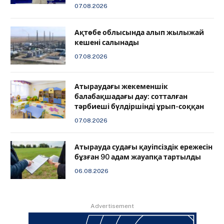
07.08.2026
Ақтөбе облысында алып жылыжай
кешені салынады
07.08.2026
Атыраудағы жекеменшік
балабақшадағы дау: сотталған
тәрбиеші бүлдіршінді ұрып-соққан
07.08.2026
Атырауда судағы қауіпсіздік ережесін
бұзған 90 адам жауапқа тартылды
06.08.2026
Advertisement