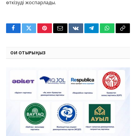
өткізуді жоспарлады.
Facebook
Twitter
Pinterest
Email
VKontakte
Telegram
WhatsApp
Copy
Link
ОҚИ ОТЫРЫҢЫЗ