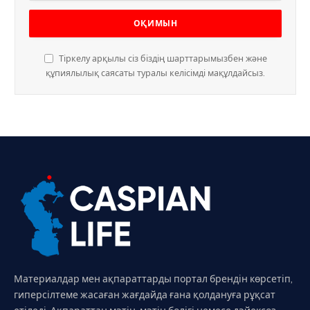
Тіркелу арқылы сіз біздің шарттарымызбен және
құпиялылық саясаты туралы келісімді мақұлдайсыз.
Материалдар мен ақпараттарды портал брендін көрсетіп,
гиперсілтеме жасаған жағдайда ғана қолдануға рұқсат