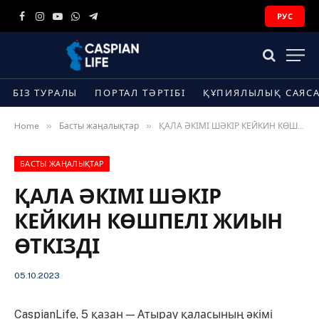
РУС
Facebook
Instagram
YouTube
WhatsApp
Telegram
БІЗ ТУРАЛЫ
ПОРТАЛ ТӘРТІБІ
ҚҰПИЯЛЫЛЫҚ САЯС
»
»
Home
Басты жаңалықтар
ҚАЛА ӘКІМІ ШӘКІР КЕЙКИН КӨШПЕЛІ ЖИЫН ӨТКІЗДІ
БАСТЫ ЖАҢАЛЫҚТАР
ҚАЛА ӘКІМІ ШӘКІР
КЕЙКИН КӨШПЕЛІ ЖИЫН
ӨТКІЗДІ
05.10.2023
CaspianLife, 5 қазан — Атырау қаласының әкімі