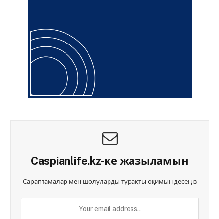
Caspianlife.kz-ке жазыламын
Сараптамалар мен шолуларды тұрақты оқимын десеңіз