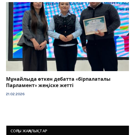
Мұнайлыда өткен дебатта «бірпалаталы
Парламент» жеңіске жетті
21.02.2026
СОҢҒЫ ЖАҢАЛЫҚТАР