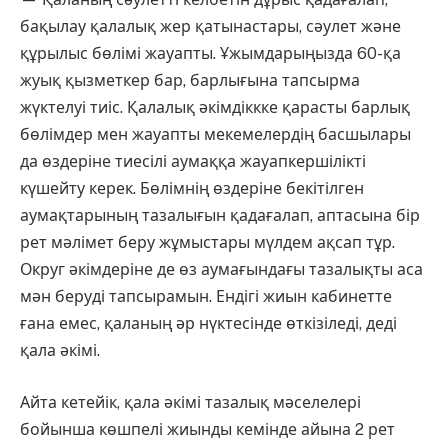
бақылау қалалық жер қатынастары, сәулет және
құрылыс бөлімі жауапты. Ұжымдарыңызда 60-қа
жуық қызметкер бар, барлығына тапсырма
жүктелуі тиіс. Қалалық әкімдіккке қарасты барлық
бөлімдер мен жауапты мекемелердің басшылары
да өздеріне тиесілі аумаққа жауапкершілікті
күшейту керек. Бөлімнің өздеріне бекітілген
аумақтарының тазалығын қадағалап, аптасына бір
рет мәлімет беру жұмыстары мүлдем ақсап тұр.
Округ әкімдеріне де өз аумағындағы тазалықты аса
мән беруді тапсырамын. Ендігі жиын кабинетте
ғана емес, қаланың әр нүктесінде өткізіледі, деді
қала әкімі.
Айта кетейік, қала әкімі тазалық мәселелері
бойынша көшпелі жиынды кемінде айына 2 рет