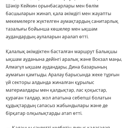
Шәкір Кейкин орынбасарлары мен бөлім
басшыларын жинап, қала әкімдігі мен жауапты
мекемелерге жүктелген аумақтардың санитарлық
тазалығы бойынша көшелер мен ықшам
аудандардың аулаларын аралап өтті.
Қалалық әкімдіктен басталған маршрут Балықшы
ықшам ауданына дейінгі аралық және Вокзал маңы,
Алмагүл ықшам аудандары, Дина базарының
аумағын қамтыды. Аралау барысында жеке тұрғын
үй секторы алдында жиналған құрылыс
материалдары мен қалдықтар, лас қоқыстар,
қураған талдар, жол апатына себепші болатын
құдықтардың сапасыз жабындылары және де
бірқатар олқылықтарды атап өтті.
— Қаланың сәулетті келбетін дұрыс қадағалап,