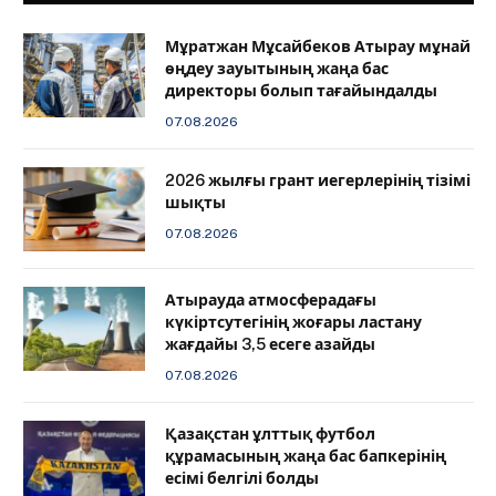
Мұратжан Мұсайбеков Атырау мұнай
өңдеу зауытының жаңа бас
директоры болып тағайындалды
07.08.2026
2026 жылғы грант иегерлерінің тізімі
шықты
07.08.2026
Атырауда атмосферадағы
күкіртсутегінің жоғары ластану
жағдайы 3,5 есеге азайды
07.08.2026
Қазақстан ұлттық футбол
құрамасының жаңа бас бапкерінің
есімі белгілі болды