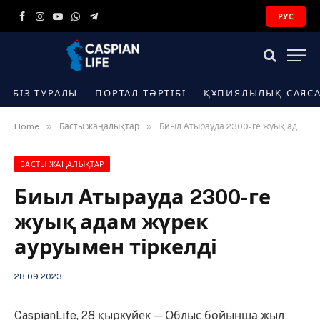
РУС
Facebook
Instagram
YouTube
WhatsApp
Telegram
БІЗ ТУРАЛЫ
ПОРТАЛ ТӘРТІБІ
ҚҰПИЯЛЫЛЫҚ САЯС
»
»
Home
Басты жаңалықтар
Биыл Атырауда 2300-ге жуық адам жүрек ауруымен тіркелді
БАСТЫ ЖАҢАЛЫҚТАР
Биыл Атырауда 2300-ге
жуық адам жүрек
ауруымен тіркелді
28.09.2023
CaspianLife, 28 қыркүйек — Облыс бойынша жыл