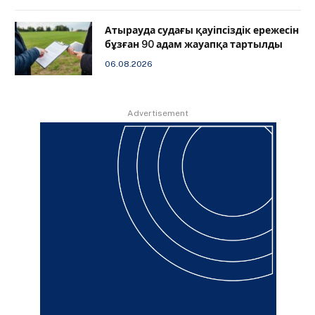
Атырауда судағы қауіпсіздік ережесін
бұзған 90 адам жауапқа тартылды
06.08.2026
Advertisement