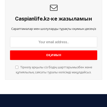
Caspianlife.kz-ке жазыламын
Сараптамалар мен шолуларды тұрақты оқимын десеңіз
Тіркелу арқылы сіз біздің шарттарымызбен және
құпиялылық саясаты туралы келісімді мақұлдайсыз.