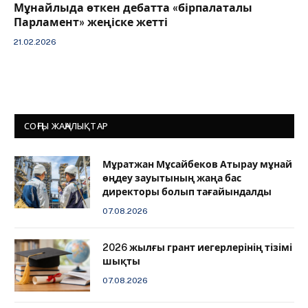
Мұнайлыда өткен дебатта «бірпалаталы
Парламент» жеңіске жетті
21.02.2026
СОҢҒЫ ЖАҢАЛЫҚТАР
Мұратжан Мұсайбеков Атырау мұнай
өңдеу зауытының жаңа бас
директоры болып тағайындалды
07.08.2026
2026 жылғы грант иегерлерінің тізімі
шықты
07.08.2026