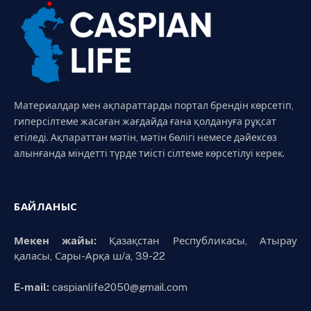
Материалдар мен ақпараттарды портал брендін көрсетіп,
гиперсілтеме жасаған жағдайда ғана қолдануға рұқсат
етіледі. Ақпараттан мәтін, мәтін бөлігі немесе дәйексөз
алынғанда міндетті түрде тиісті сілтеме көрсетілуі керек.
БАЙЛАНЫС
Мекен жайы:
Қазақстан Республикасы, Атырау
қаласы, Сары-Арқа ш/а, 39-22
E-mail:
caspianlife2050@gmail.com