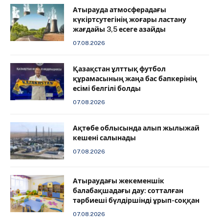
Атырауда атмосферадағы
күкіртсутегінің жоғары ластану
жағдайы 3,5 есеге азайды
07.08.2026
Қазақстан ұлттық футбол
құрамасының жаңа бас бапкерінің
есімі белгілі болды
07.08.2026
Ақтөбе облысында алып жылыжай
кешені салынады
07.08.2026
Атыраудағы жекеменшік
балабақшадағы дау: сотталған
тәрбиеші бүлдіршінді ұрып-соққан
07.08.2026