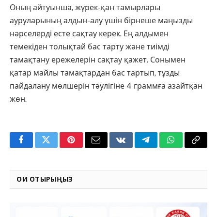
Оның айтуынша, жүрек-қан тамырлары
ауруларының алдын-алу үшін бірнеше маңызды
нәрселерді есте сақтау керек. Ең алдымен
темекіден толықтай бас тарту және тиімді
тамақтану ережелерін сақтау қажет. Сонымен
қатар майлы тамақтардан бас тартып, тұзды
пайдалану мөлшерін тәулігіне 4 граммға азайтқан
жөн.
Facebook
Twitter
Pinterest
Email
VKontakte
Telegram
WhatsApp
Copy
Link
ОҚИ ОТЫРЫҢЫЗ