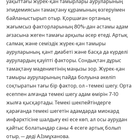
уақыттағы жүрек-қан тамырлары ауруларының
эпидемиясын тамақтану құрамының өзгеруімен
байланыстырып отыр. Қоршаған ортаның
жағымсыз факторларының 80%-дан астамы адам
ағзасына жеген тамағы арқылы әсер етеді. Артық
салмақ және семіздік жүрек-қан тамыры
ауруларының, қант диабеті және басқа да күрделі
аурулардың қауіпті факторы. Сондықтан дұрыс
тамақтану мәдениетінің маңызы зор. Жүрек-қан
тамыры ауруларының пайда болуына әкеліп
соқтыратын тағы бір фактор, ол – темекі шегу. Орта
есеппен алғанда темекі шегу адам өмірін 7-10
жылға қысқартады. Темекі шекпейтіндерге
қарағанда темекі шегетін адамдарда миокард
инфарктісіне шалдығу екі есе көп, ал осы аурудан
қайтыс болатындар саны 4 есеге артық болып
отыр, — деді А.Ізмұханова.