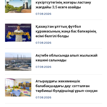
күкіртсутегінің жоғары ластану
жағдайы 3,5 есеге азайды
07.08.2026
Қазақстан ұлттық футбол
құрамасының жаңа бас бапкерінің
есімі белгілі болды
07.08.2026
Ақтөбе облысында алып жылыжай
кешені салынады
07.08.2026
Атыраудағы жекеменшік
балабақшадағы дау: сотталған
тәрбиеші бүлдіршінді ұрып-соққан
07.08.2026