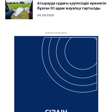
Атырауда судағы қауіпсіздік ережесін
бұзған 90 адам жауапқа тартылды
06.08.2026
Advertisement