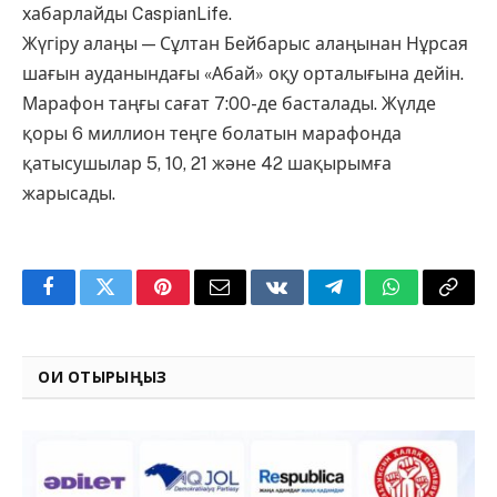
хабарлайды CaspianLife.
Жүгіру алаңы — Сұлтан Бейбарыс алаңынан Нұрсая
шағын ауданындағы «Абай» оқу орталығына дейін.
Марафон таңғы сағат 7:00-де басталады. Жүлде
қоры 6 миллион теңге болатын марафонда
қатысушылар 5, 10, 21 және 42 шақырымға
жарысады.
Facebook
Twitter
Pinterest
Email
VKontakte
Telegram
WhatsApp
Copy
Link
ОҚИ ОТЫРЫҢЫЗ