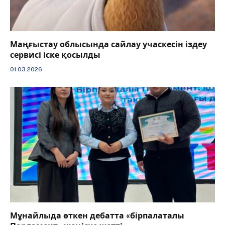
Маңғыстау облысында сайлау учаскесін іздеу
сервисі іске қосылды
01.03.2026
Мұнайлыда өткен дебатта «бірпалаталы