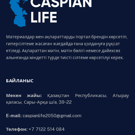
Материалдар мен ақпараттарды портал брендін көрсетіп,
гиперсілтеме жасаған жағдайда ғана қолдануға рұқсат
етіледі. Ақпараттан мәтін, мәтін бөлігі немесе дәйексөз
алынғанда міндетті түрде тиісті сілтеме көрсетілуі керек.
БАЙЛАНЫС
Мекен жайы:
Қазақстан Республикасы, Атырау
қаласы, Сары-Арқа ш/а, 39-22
E-mail:
caspianlife2050@gmail.com
Телефон:
+7 7122 514 084