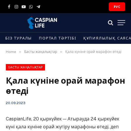
РУС
Facebook
Instagram
YouTube
WhatsApp
Telegram
БІЗ ТУРАЛЫ
ПОРТАЛ ТӘРТІБІ
ҚҰПИЯЛЫЛЫҚ САЯС
»
»
Home
Басты жаңалықтар
Қала күніне орай марафон өтеді
БАСТЫ ЖАҢАЛЫҚТАР
Қала күніне орай марафон
өтеді
20.09.2023
CaspianLife, 20 қыркүйек — Атырауда 24 қыркүйек
күні қала күніне орай жүгіру марафоны өтеді, деп