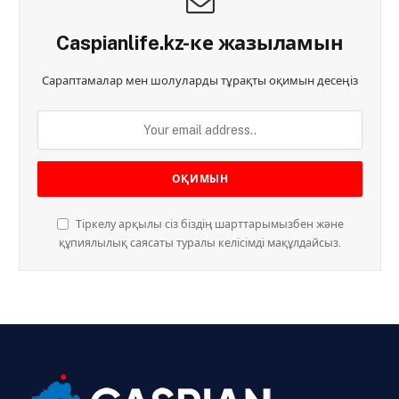
Caspianlife.kz-ке жазыламын
Сараптамалар мен шолуларды тұрақты оқимын десеңіз
Тіркелу арқылы сіз біздің шарттарымызбен және
құпиялылық саясаты туралы келісімді мақұлдайсыз.