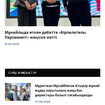
Мұнайлыда өткен дебатта «бірпалаталы
Парламент» жеңіске жетті
21.02.2026
СОҢҒЫ ЖАҢАЛЫҚТАР
Мұратжан Мұсайбеков Атырау мұнай
өңдеу зауытының жаңа бас
директоры болып тағайындалды
07.08.2026