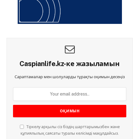
Caspianlife.kz-ке жазыламын
Сараптамалар мен шолуларды тұрақты оқимын десеңіз
Тіркелу арқылы сіз біздің шарттарымызбен және
құпиялылық саясаты туралы келісімді мақұлдайсыз.