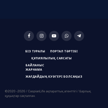
Facebook
Instagram
YouTube
WhatsApp
Telegram
БІЗ ТУРАЛЫ
ПОРТАЛ ТӘРТІБІ
ҚҰПИЯЛЫЛЫҚ САЯСАТЫ
БАЙЛАНЫС
ЖАРНАМА
ЖАҒДАЙДЫҢ КУӘГЕРІ БОЛСАҢЫЗ
©2020 - 2026 / CaspianLife ақпараттық агенттігі / Барлық
құқықтар сақталған.