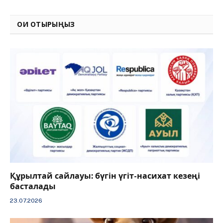
Link
ОҚИ ОТЫРЫҢЫЗ
Құрылтай сайлауы: бүгін үгіт-насихат кезеңі
басталады
23.07.2026