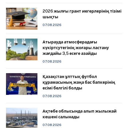
2026 жылғы грант иегерлерінің тізімі
шықты
07.08.2026
Атырауда атмосферадағы
күкіртсутегінің жоғары ластану
жағдайы 3,5 есеге азайды
07.08.2026
Қазақстан ұлттық футбол
құрамасының жаңа бас бапкерінің
есімі белгілі болды
07.08.2026
Ақтөбе облысында алып жылыжай
кешені салынады
07.08.2026