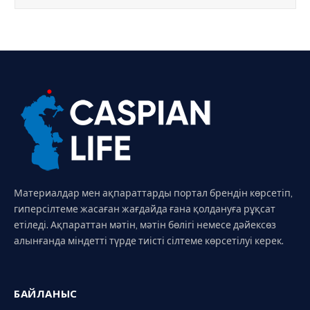
Материалдар мен ақпараттарды портал брендін көрсетіп,
гиперсілтеме жасаған жағдайда ғана қолдануға рұқсат
етіледі. Ақпараттан мәтін, мәтін бөлігі немесе дәйексөз
алынғанда міндетті түрде тиісті сілтеме көрсетілуі керек.
БАЙЛАНЫС