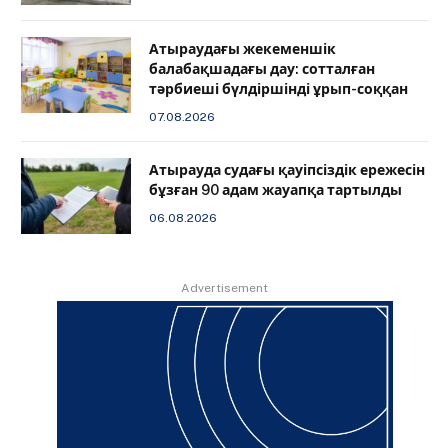
Атыраудағы жекеменшік
балабақшадағы дау: сотталған
тәрбиеші бүлдіршінді ұрып-соққан
07.08.2026
Атырауда судағы қауіпсіздік ережесін
бұзған 90 адам жауапқа тартылды
06.08.2026
Advertisement