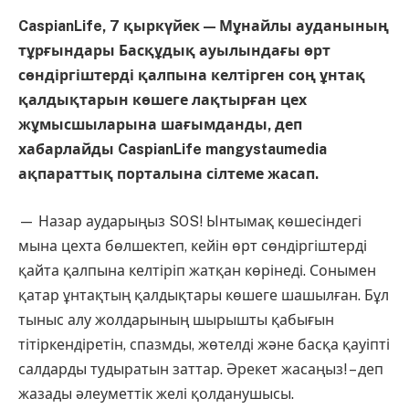
CaspianLife, 7 қыркүйек — Мұнайлы ауданының
тұрғындары Басқұдық ауылындағы өрт
сөндіргіштерді қалпына келтірген соң ұнтақ
қалдықтарын көшеге лақтырған цех
жұмысшыларына шағымданды, деп
хабарлайды CaspianLife mangystaumedia
ақпараттық порталына сілтеме жасап.
— Назар аударыңыз SOS! Ынтымақ көшесіндегі
мына цехта бөлшектеп, кейін өрт сөндіргіштерді
қайта қалпына келтіріп жатқан көрінеді. Сонымен
қатар ұнтақтың қалдықтары көшеге шашылған. Бұл
тыныс алу жолдарының шырышты қабығын
тітіркендіретін, спазмды, жөтелді және басқа қауіпті
салдарды тудыратын заттар. Әрекет жасаңыз! – деп
жазады әлеуметтік желі қолданушысы.