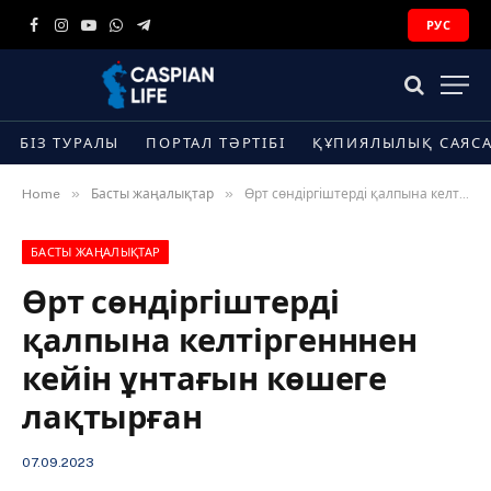
РУС
Facebook
Instagram
YouTube
WhatsApp
Telegram
БІЗ ТУРАЛЫ
ПОРТАЛ ТӘРТІБІ
ҚҰПИЯЛЫЛЫҚ САЯС
»
»
Home
Басты жаңалықтар
Өрт сөндіргіштерді қалпына келтіргенннен кейін ұнтағын көшеге лақтырған
БАСТЫ ЖАҢАЛЫҚТАР
Өрт сөндіргіштерді
қалпына келтіргенннен
кейін ұнтағын көшеге
лақтырған
07.09.2023