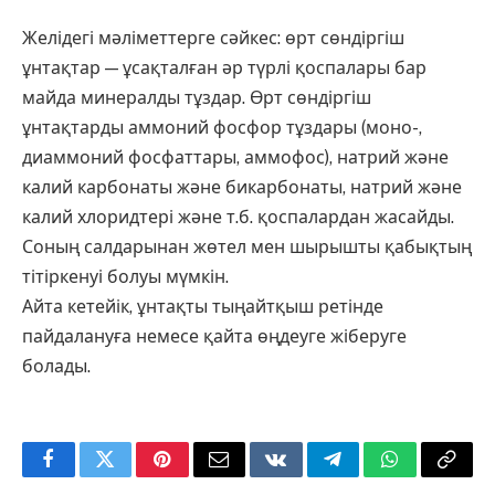
Желідегі мәліметтерге сәйкес: өрт сөндіргіш
ұнтақтар — ұсақталған әр түрлі қоспалары бар
майда минералды тұздар. Өрт сөндіргіш
ұнтақтарды аммоний фосфор тұздары (моно-,
диаммоний фосфаттары, аммофос), натрий және
калий карбонаты және бикарбонаты, натрий және
калий хлоридтері және т.б. қоспалардан жасайды.
Соның салдарынан жөтел мен шырышты қабықтың
тітіркенуі болуы мүмкін.
Айта кетейік, ұнтақты тыңайтқыш ретінде
пайдалануға немесе қайта өңдеуге жіберуге
болады.
Facebook
Twitter
Pinterest
Email
VKontakte
Telegram
WhatsApp
Copy