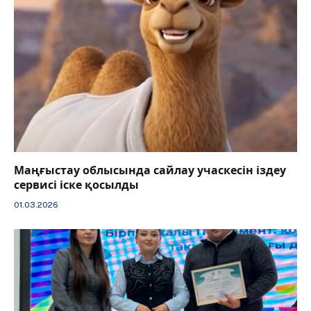
Маңғыстау облысында сайлау учаскесін іздеу
сервисі іске қосылды
01.03.2026