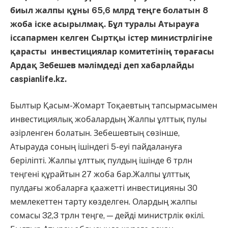
биыл жалпы құны 65,6 млрд теңге болатын 8
жоба іске асырылмақ. Бұл туралы Атырауға
іссапармен келген Сыртқы істер министрлігіне
қарасты инвестициялар комитетінің төрағасы
Ардақ Зебешев мәлімдеді деп хабарлайды
сaspianlife.kz.
Былтыр Қасым-Жомарт Тоқаевтың тапсырмасымен
инвестициялық жобалардың Жалпы ұлттық пулы
әзірленген болатын. Зебешевтың сөзінше,
Атырауда соның ішіндегі 5-еуі пайдалануға
беріліпті. Жалпы ұлттық пулдың ішінде 6 трлн
теңгені құрайтын 27 жоба бар.Жалпы ұлттық
пулдағы жобаларға қаажетті инвестицияны 30
мемлекеттен тарту көзделген. Олардың жалпы
сомасы 32,3 трлн теңге, — дейді министрлік өкілі.