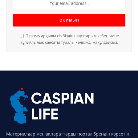
Тіркелу арқылы сіз біздің шарттарымызбен және
құпиялылық саясаты туралы келісімді мақұлдайсыз.
Материалдар мен ақпараттарды портал брендін көрсетіп,