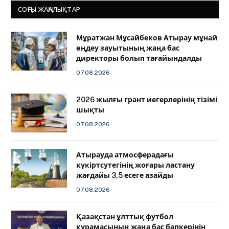
СОҢҒЫ ЖАҢАЛЫҚТАР
Мұратжан Мұсайбеков Атырау мұнай
өңдеу зауытының жаңа бас
директоры болып тағайындалды
07.08.2026
2026 жылғы грант иегерлерінің тізімі
шықты
07.08.2026
Атырауда атмосферадағы
күкіртсутегінің жоғары ластану
жағдайы 3,5 есеге азайды
07.08.2026
Қазақстан ұлттық футбол
құрамасының жаңа бас бапкерінің