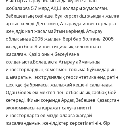
Былтыр Атырау облысында жүзеге асқан
жобаларға 5,7 млрд АҚШ доллары жұмсалған.
Зебешевтың сөзінше, бұл көрсеткіш жылдан жылға
артып келеді. Дегенмен, Атырауда инвесторларға
жеңілдік көп жасалмайтын көрінеді. Атырау
облысында 2005 жылдан бері бар болғаны 2005
жылдан бері 9 инвестициялық келсім шарт
жасалған. Қазір оның бесеуі ғана
қолданыста.Болашақта Атырау аймағында
инвесторлардың көмегімен тоқыма бұйымдарын
шығаратын, экструзиялық геосинтетика өндіретін
цех, құс фабрикасы, жылыжай кешені салынады.
Одан бөлек екі мектеп пен отбасылық саябақ бой
көтереді. Жиын соңында Ардақ Зебешев Қазақстан
экономикасына қаражат салуға ниетті
инвесторларға елімізде оларға жағдай
жасалғандығын, жеңілдіктер көрсетілетінін, бір