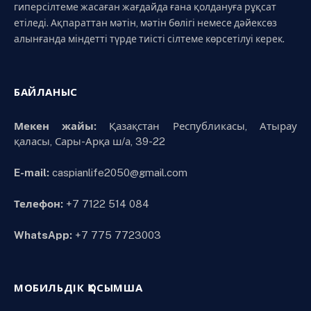
гиперсілтеме жасаған жағдайда ғана қолдануға рұқсат
етіледі. Ақпараттан мәтін, мәтін бөлігі немесе дәйексөз
алынғанда міндетті түрде тиісті сілтеме көрсетілуі керек.
БАЙЛАНЫС
Мекен жайы:
Қазақстан Республикасы, Атырау
қаласы, Сары-Арқа ш/а, 39-22
E-mail:
caspianlife2050@gmail.com
Телефон:
+7 7122 514 084
WhatsApp:
+7 775 7723003
МОБИЛЬДІК ҚОСЫМША