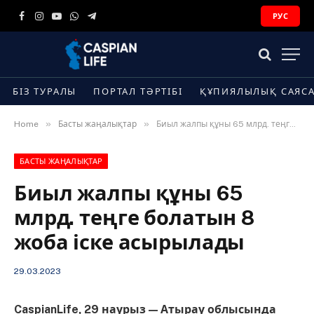
РУС
Facebook
Instagram
YouTube
WhatsApp
Telegram
БІЗ ТУРАЛЫ
ПОРТАЛ ТӘРТІБІ
ҚҰПИЯЛЫЛЫҚ САЯС
»
»
Home
Басты жаңалықтар
Биыл жалпы құны 65 млрд. теңге болатын 8 жоба іске асырылады
БАСТЫ ЖАҢАЛЫҚТАР
Биыл жалпы құны 65
млрд. теңге болатын 8
жоба іске асырылады
29.03.2023
CaspianLife, 29 наурыз — Атырау облысында