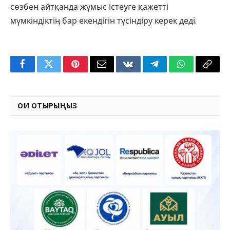
сөзбен айтқанда жұмыс істеуге қажетті
мүмкіндіктің бар екендігін түсіндіру керек деді.
Facebook
Twitter
Pinterest
Email
VKontakte
Telegram
WhatsApp
Copy
Link
ОҚИ ОТЫРЫҢЫЗ