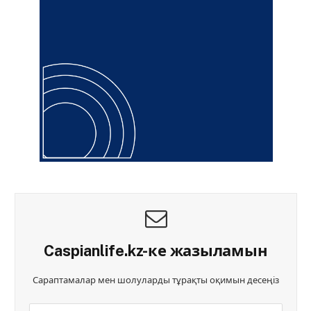
Caspianlife.kz-ке жазыламын
Сараптамалар мен шолуларды тұрақты оқимын десеңіз