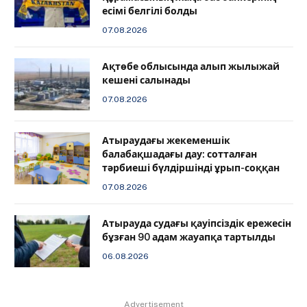
есімі белгілі болды
07.08.2026
Ақтөбе облысында алып жылыжай
кешені салынады
07.08.2026
Атыраудағы жекеменшік
балабақшадағы дау: сотталған
тәрбиеші бүлдіршінді ұрып-соққан
07.08.2026
Атырауда судағы қауіпсіздік ережесін
бұзған 90 адам жауапқа тартылды
06.08.2026
Advertisement