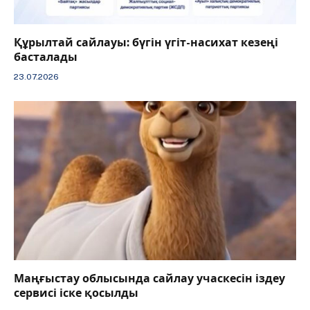
Құрылтай сайлауы: бүгін үгіт-насихат кезеңі
басталады
23.07.2026
Маңғыстау облысында сайлау учаскесін іздеу
сервисі іске қосылды