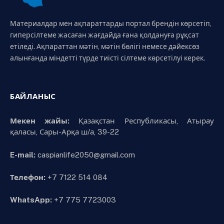
Материалдар мен ақпараттарды портал брендін көрсетіп,
гиперсілтеме жасаған жағдайда ғана қолдануға рұқсат
етіледі. Ақпараттан мәтін, мәтін бөлігі немесе дәйексөз
алынғанда міндетті түрде тиісті сілтеме көрсетілуі керек.
БАЙЛАНЫС
Мекен жайы:
Қазақстан Республикасы, Атырау
қаласы, Сары-Арқа ш/а, 39-22
E-mail:
caspianlife2050@gmail.com
Телефон:
+7 7122 514 084
WhatsApp:
+7 775 7723003