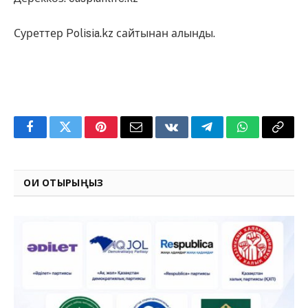
Суреттер Polisia.kz сайтынан алынды.
Facebook
Twitter
Pinterest
Email
VKontakte
Telegram
WhatsApp
Copy
Link
ОҚИ ОТЫРЫҢЫЗ