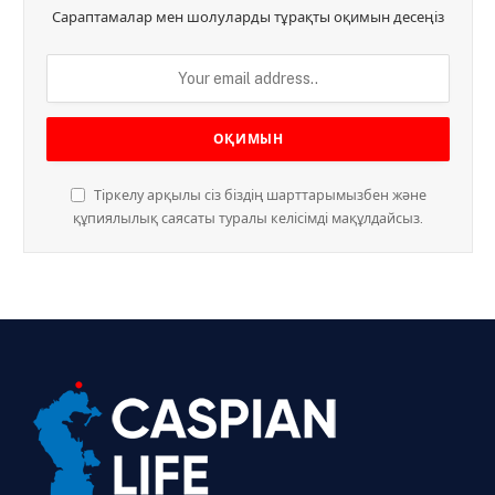
Сараптамалар мен шолуларды тұрақты оқимын десеңіз
Тіркелу арқылы сіз біздің шарттарымызбен және
құпиялылық саясаты туралы келісімді мақұлдайсыз.