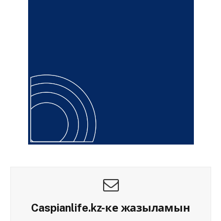
Caspianlife.kz-ке жазыламын