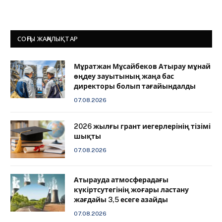
СОҢҒЫ ЖАҢАЛЫҚТАР
Мұратжан Мұсайбеков Атырау мұнай
өңдеу зауытының жаңа бас
директоры болып тағайындалды
07.08.2026
2026 жылғы грант иегерлерінің тізімі
шықты
07.08.2026
Атырауда атмосферадағы
күкіртсутегінің жоғары ластану
жағдайы 3,5 есеге азайды
07.08.2026