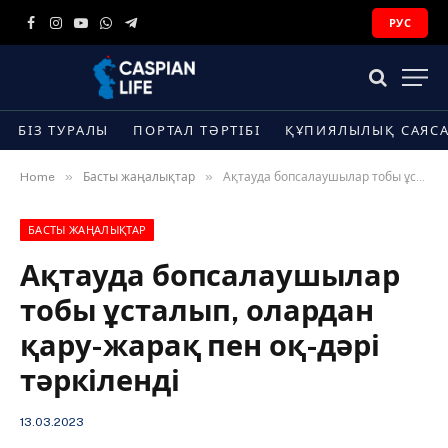
РУС
Facebook
Instagram
YouTube
WhatsApp
Telegram
БІЗ ТУРАЛЫ
ПОРТАЛ ТӘРТІБІ
ҚҰПИЯЛЫЛЫҚ САЯС
»
»
Home
Басты жаңалықтар
Ақтауда бопсалаушылар тобы ұсталып, олардан қару-жарақ пен оқ-дәрі тәркіленді
БАСТЫ ЖАҢАЛЫҚТАР
Ақтауда бопсалаушылар
тобы ұсталып, олардан
қару-жарақ пен оқ-дәрі
тәркіленді
13.03.2023