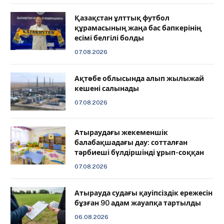
Қазақстан ұлттық футбол
құрамасының жаңа бас бапкерінің
есімі белгілі болды
07.08.2026
Ақтөбе облысында алып жылыжай
кешені салынады
07.08.2026
Атыраудағы жекеменшік
балабақшадағы дау: сотталған
тәрбиеші бүлдіршінді ұрып-соққан
07.08.2026
Атырауда судағы қауіпсіздік ережесін
бұзған 90 адам жауапқа тартылды
06.08.2026