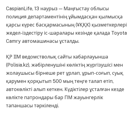
CaspianLife, 13 наурыз — Маңғыстау облысы
полиция департаментінің ұйымдасқан қылмысқа
қарсы күрес басқармасының (ҰҚҚК) қызметкерлері
жедел-іздестіру іс-шаралары кезінде қалада Toyota
Camry автомашинасы ұсталды.
ҚР ІІМ ведомстволық сайты хабарлауынша
(Polisia.kz), жәбірленушіні көліктің жүргізушісі мен
жолаушысы бірнеше рет ұрлап, ұрып-соғып, суық
қарумен қорқытып 500 мың теңге талап етіп,
автокөлікті алып кеткен. Күдіктілер ұсталған кезде
көлікте патрондары бар ПМ жауынгерлік
тапаншасы тәркіленді.