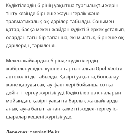
Күдіктілердің бірінің уақытша тұрғылықты жерін
тінту кезінде бірнеше жауынгерлік және
травматикалық оқ-дәрілер табылды. Сонымен
қатар, басқа мекен-жайдан күдікті 3 еркек ұсталып,
олардан тағы бір тапанша, екі мылтық, бірнеше оқ-
дәрілердің тәркіленді.
Мекен-жайлардың бірінде күдіктілердің
жәбірленушіден күшпен тартып алған Opel Vectra
автокөлігі де табылды. Қазіргі уақытта, бопсалау
және қаруды сақтау фактілері бойынша сотқа
дейінгі тергеу жүргізілуді. Күдіктілер өз кінәларын
мойындап, қазіргі уақытта барлық жағдайларды
анықтауға бағытталған қажетті жедел-тергеу іс-
шаралар кешені жүргізілуде.
Дереккөз: caspianlife.kz