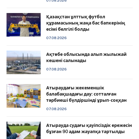
07.08.2026
Қазақстан ұлттық футбол
құрамасының жаңа бас бапкерінің
есімі белгілі болды
07.08.2026
Ақтөбе облысында алып жылыжай
кешені салынады
07.08.2026
Атыраудағы жекеменшік
балабақшадағы дау: сотталған
тәрбиеші бүлдіршінді ұрып-соққан
07.08.2026
Атырауда судағы қауіпсіздік ережесін
бұзған 90 адам жауапқа тартылды