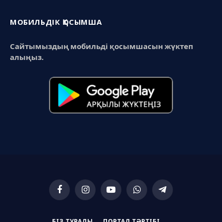
МОБИЛЬДІК ҚОСЫМША
Сайтымыздың мобильді қосымшасын жүктеп
алыңыз.
Facebook
Instagram
YouTube
WhatsApp
Telegram
БІЗ ТУРАЛЫ
ПОРТАЛ ТӘРТІБІ