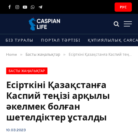
РУС
Facebook
Instagram
YouTube
WhatsApp
Telegram
БІЗ ТУРАЛЫ
ПОРТАЛ ТӘРТІБІ
ҚҰПИЯЛЫЛЫҚ САЯС
»
»
Home
Басты жаңалықтар
Есірткіні Қазақстанға Каспий теңізі арқылы әкелмек болған шетелдіктер ұсталды
БАСТЫ ЖАҢАЛЫҚТАР
Есірткіні Қазақстанға
Каспий теңізі арқылы
әкелмек болған
шетелдіктер ұсталды
10.03.2023