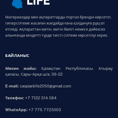
Материалдар мен ақпараттарды портал брендін көрсетіп,
гиперсілтеме жасаған жағдайда ғана қолдануға рұқсат
етіледі. Ақпараттан мәтін, мәтін бөлігі немесе дәйексөз
алынғанда міндетті түрде тиісті сілтеме көрсетілуі керек.
БАЙЛАНЫС
Мекен жайы:
Қазақстан Республикасы, Атырау
қаласы, Сары-Арқа ш/а, 39-22
E-mail:
caspianlife2050@gmail.com
Телефон:
+7 7122 514 084
WhatsApp:
+7 775 7723003