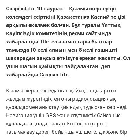
CaspianLife, 10 наурыз — Қылмыскерлер ірі
көлемдегі есірткіні Қазақстанға Каспий теңізі
арқылы әкелмек болған. Бұл туралы Ұлттық
қауіпсіздік комитетінің ресми сайтында
хабарланды. Шетел азаматтары былтыр
тамызда 10 келі апиын мен 8 келі гашишті
шекарадан заңсыз өткізуге әрекет жасапты. Ол
үшін шағын қайықты пайдаланған, деп
хабарлайды Caspian Life.
Қылмыскерлер қолданған қайық жеңіл әрі өте
жылдам жүретіндіктен оны радиолокациялық
құралдармен анықтау қиындық тудырған көрінеді.
Навигация үшін GPS және спутниктік байланыс
құралдары қолданылған. Есірткі заттарын
тасымалдау дерегі бойынша үш шетелдік және бір