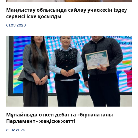
Маңғыстау облысында сайлау учаскесін іздеу
сервисі іске қосылды
01.03.2026
Мұнайлыда өткен дебатта «бірпалаталы
Парламент» жеңіске жетті
21.02.2026