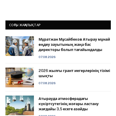
СОҢҒЫ ЖАҢАЛЫҚТАР
Мұратжан Мұсайбеков Атырау мұнай
өңдеу зауытының жаңа бас
директоры болып тағайындалды
07.08.2026
2026 жылғы грант иегерлерінің тізімі
шықты
07.08.2026
Атырауда атмосферадағы
күкіртсутегінің жоғары ластану
жағдайы 3,5 есеге азайды