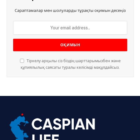
Сараптамалар мен шолуларды тұрақты оқимын десеңіз
Тіркелу арқылы сіз біздің шарттарымызбен және
құпиялылық саясаты туралы келісімді мақұлдайсыз.