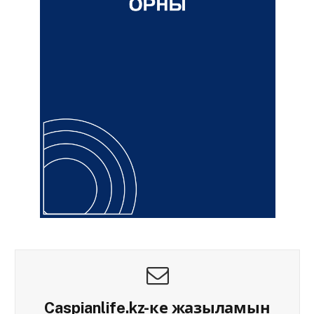
Caspianlife.kz-ке жазыламын