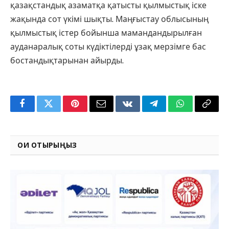
қазақстандық азаматқа қатысты қылмыстық іске
жақында сот үкімі шықты. Маңғыстау облысының
қылмыстық істер бойынша мамандандырылған
ауданаралық соты күдіктілерді ұзақ мерзімге бас
бостандықтарынан айырды.
Facebook
Twitter
Pinterest
Email
VKontakte
Telegram
WhatsApp
Copy
Link
ОҚИ ОТЫРЫҢЫЗ