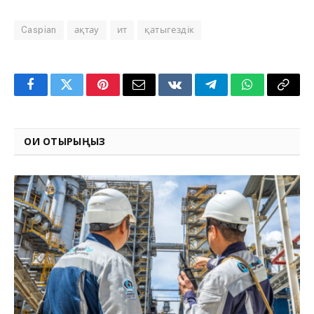
Caspian
ақтау
ит
қатыгездік
Facebook
Twitter
Pinterest
Email
VKontakte
Telegram
WhatsApp
Copy
Link
ОҚИ ОТЫРЫҢЫЗ