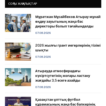
СОҢҒЫ ЖАҢАЛЫҚТАР
Мұратжан Мұсайбеков Атырау мұнай
өңдеу зауытының жаңа бас
директоры болып тағайындалды
07.08.2026
2026 жылғы грант иегерлерінің тізімі
шықты
07.08.2026
Атырауда атмосферадағы
күкіртсутегінің жоғары ластану
жағдайы 3,5 есеге азайды
07.08.2026
Қазақстан ұлттық футбол
құрамасының жаңа бас бапкерінің