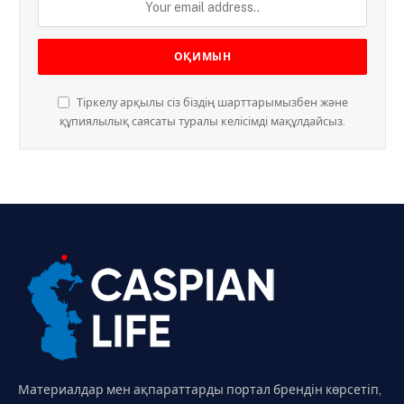
Тіркелу арқылы сіз біздің шарттарымызбен және
құпиялылық саясаты туралы келісімді мақұлдайсыз.
Материалдар мен ақпараттарды портал брендін көрсетіп,