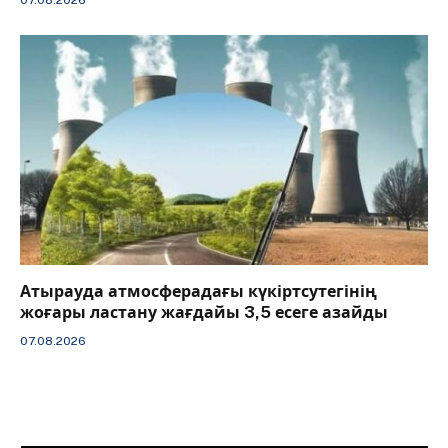
07.08.2026
Атырауда атмосферадағы күкіртсутегінің
жоғары ластану жағдайы 3,5 есеге азайды
07.08.2026