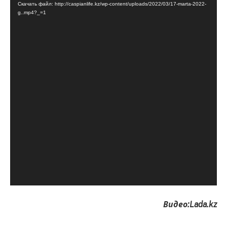
Скачать файл: http://caspianlife.kz/wp-content/uploads/2022/03/17-marta-2022-
g..mp4?_=1
Видео:Lada.kz