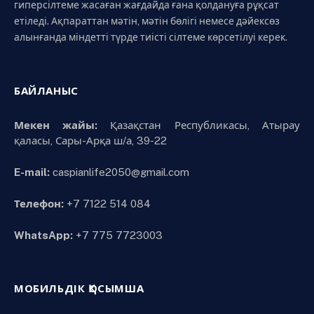
гиперсілтеме жасаған жағдайда ғана қолдануға рұқсат
етіледі. Ақпараттан мәтін, мәтін бөлігі немесе дәйексөз
алынғанда міндетті түрде тиісті сілтеме көрсетілуі керек.
БАЙЛАНЫС
Мекен жайы:
Қазақстан Республикасы, Атырау
қаласы, Сары-Арқа ш/а, 39-22
E-mail:
caspianlife2050@gmail.com
Телефон:
+7 7122 514 084
WhatsApp:
+7 775 7723003
МОБИЛЬДІК ҚОСЫМША