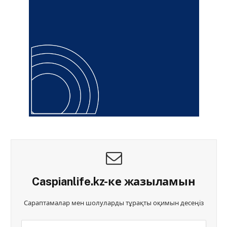
Caspianlife.kz-ке жазыламын
Сараптамалар мен шолуларды тұрақты оқимын десеңіз