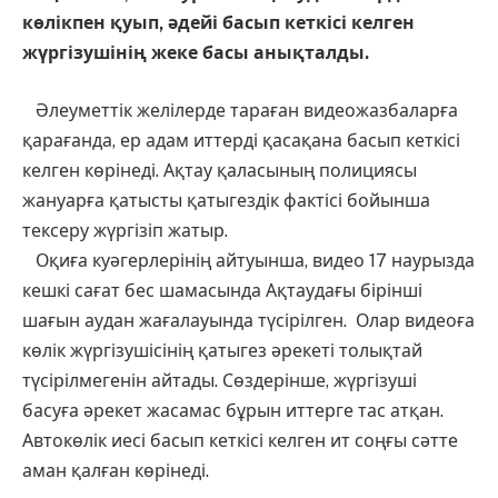
көлікпен қуып, әдейі басып кеткісі келген
жүргізушінің жеке басы анықталды.
Әлеуметтік желілерде тараған видеожазбаларға
қарағанда, ер адам иттерді қасақана басып кеткісі
келген көрінеді. Ақтау қаласының полициясы
жануарға қатысты қатыгездік фактісі бойынша
тексеру жүргізіп жатыр.
Оқиға куәгерлерінің айтуынша, видео 17 наурызда
кешкі сағат бес шамасында Ақтаудағы бірінші
шағын аудан жағалауында түсірілген. Олар видеоға
көлік жүргізушісінің қатыгез әрекеті толықтай
түсірілмегенін айтады. Сөздерінше, жүргізуші
басуға әрекет жасамас бұрын иттерге тас атқан.
Автокөлік иесі басып кеткісі келген ит соңғы сәтте
аман қалған көрінеді.