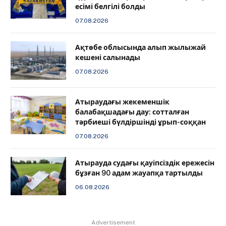
есімі белгілі болды
07.08.2026
Ақтөбе облысында алып жылыжай
кешені салынады
07.08.2026
Атыраудағы жекеменшік
балабақшадағы дау: сотталған
тәрбиеші бүлдіршінді ұрып-соққан
07.08.2026
Атырауда судағы қауіпсіздік ережесін
бұзған 90 адам жауапқа тартылды
06.08.2026
Advertisement