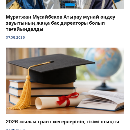
Мұратжан Мұсайбеков Атырау мұнай өңдеу
зауытының жаңа бас директоры болып
тағайындалды
07.08.2026
2026 жылғы грант иегерлерінің тізімі шықты