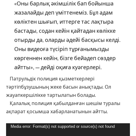
«Оны барлық әкімшілік бап бойынша
жазалайды деп үміттенеміз. Бұл адам
көліктен шығып, иттерге тас лақтыра
бастады, содан кейін қайтадан көлікке
отырды да, оларды әдейі басқысы келді.
Оны видеоға түсіріп тұрғанымызды
көргеннен кейін, бізге бейәдеп сөздер
айтты», — дейді оқиға куәгерлері.
Патрульдік полиция қызметкерлері
тәртіпбұзушының жеке басын анықтады. Ол
жауапкершілікке тартылатын болады.
Қалалық полиция қабылданған шешім туралы
ақпарат қосымша хабарланатынын айтты.
Видеоплеер
Media error: Format(s) not supported or source(s) not found