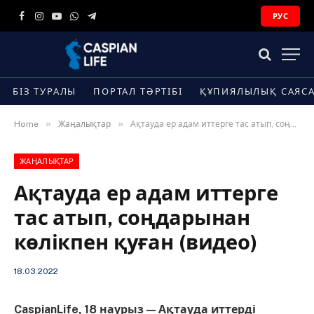
РУС
Facebook
Instagram
YouTube
WhatsApp
Telegram
БІЗ ТУРАЛЫ
ПОРТАЛ ТӘРТІБІ
ҚҰПИЯЛЫЛЫҚ САЯС
»
»
Home
Жаңалықтар
Ақтауда ер адам иттерге тас атып, соңдарынан көлікпен қуған (видео)
ЖАҢАЛЫҚТАР
Ақтауда ер адам иттерге
тас атып, соңдарынан
көлікпен қуған (видео)
18.03.2022
CaspianLife, 18 наурыз — Ақтауда иттерді