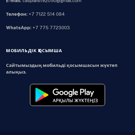
E-mail:
caspianlife2050@gmail.com
Телефон:
+7 7122 514 084
WhatsApp:
+7 775 7723003
МОБИЛЬДІК ҚОСЫМША
Сайтымыздың мобильді қосымшасын жүктеп
алыңыз.