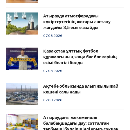
Атырауда атмосферадағы
күкіртсутегінің жоғары ластану
жағдайы 3,5 есеге азайды
07.08.2026
Қазақстан ұлттық футбол
құрамасының жаңа бас бапкерінің
есімі белгілі болды
07.08.2026
Ақтөбе облысында алып жылыжай
кешені салынады
07.08.2026
Атыраудағы жекеменшік
балабақшадағы дау: сотталған
тәрбиеші бүлдіршінді ұрып-соққан