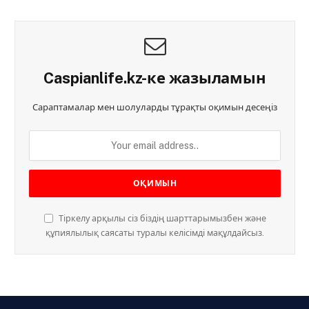
Caspianlife.kz-ке жазыламын
Сараптамалар мен шолуларды тұрақты оқимын десеңіз
Тіркелу арқылы сіз біздің шарттарымызбен және
құпиялылық саясаты туралы келісімді мақұлдайсыз.