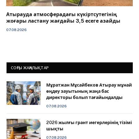
Атырауда атмосферадағы күкіртсутегінің
жоғары ластану жағдайы 3,5 есеге азайды
07.08.2026
СОҢҒЫ ЖАҢАЛЫҚТАР
Мұратжан Мұсайбеков Атырау мұнай
өңдеу зауытының жаңа бас
директоры болып тағайындалды
07.08.2026
2026 жылғы грант иегерлерінің тізімі
шықты
07.08.2026