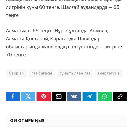
литрінің құны 60 теңге. Шалғай аудандарда — 65
теңге.
Алматыда – 65 теңге. Нұр–Сұлтанда, Ақмола,
Алматы, Қостанай, Қарағанды, Павлодар
облыстарында және елдің солтүстігінде — литріне
70 теңге.
Caspian
газ бағасы
сұйытылған газ
энергетика
Facebook
Twitter
Pinterest
Email
VKontakte
Telegram
WhatsApp
Copy
Link
ОҚИ ОТЫРЫҢЫЗ