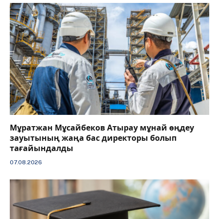
Мұратжан Мұсайбеков Атырау мұнай өңдеу
зауытының жаңа бас директоры болып
тағайындалды
07.08.2026