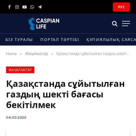
РУС
Facebook
Instagram
YouTube
WhatsApp
Telegram
БІЗ ТУРАЛЫ
ПОРТАЛ ТӘРТІБІ
ҚҰПИЯЛЫЛЫҚ САЯС
»
»
Home
Жаңалықтар
Қазақстанда сұйытылған газдың шекті бағасы бекітілмек
ЖАҢАЛЫҚТАР
Қазақстанда сұйытылған
газдың шекті бағасы
бекітілмек
04.03.2022