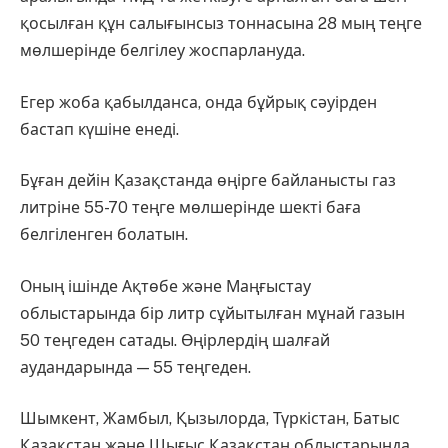
қосылған құн салығынсыз тоннасына 28 мың теңге
мөлшерінде белгілеу жоспарлануда.
Егер жоба қабылданса, онда бұйрық сәуірден
бастап күшіне енеді.
Бұған дейін Қазақстанда өңірге байланысты газ
литріне 55-70 теңге мөлшерінде шекті баға
белгіленген болатын.
Оның ішінде Ақтөбе және Маңғыстау
облыстарында бір литр сұйытылған мұнай газын
50 теңгеден сатады. Өңірлердің шалғай
аудандарында — 55 теңгеден.
Шымкент, Жамбыл, Қызылорда, Түркістан, Батыс
Қазақстан және Шығыс Қазақстан облыстарында