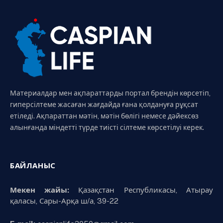
Материалдар мен ақпараттарды портал брендін көрсетіп,
гиперсілтеме жасаған жағдайда ғана қолдануға рұқсат
етіледі. Ақпараттан мәтін, мәтін бөлігі немесе дәйексөз
алынғанда міндетті түрде тиісті сілтеме көрсетілуі керек.
БАЙЛАНЫС
Мекен жайы:
Қазақстан Республикасы, Атырау
қаласы, Сары-Арқа ш/а, 39-22