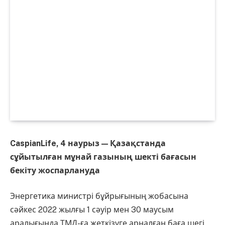
CaspianLife, 4 наурыз — Қазақстанда
сұйытылған мұнай газының шекті бағасын
бекіту жоспарлануда
Энергетика министрі бұйрығының жобасына
сәйкес 2022 жылғы 1 сәуір мен 30 маусым
аралығында ТМД-ға жеткізуге арналған баға шегі