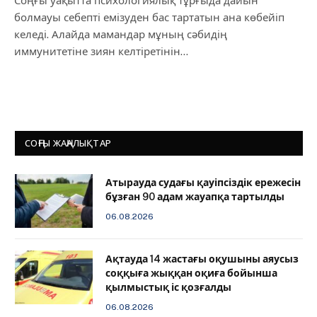
Соңғы уақытта психологиялық тұрғыда дайын
болмауы себепті емізуден бас тартатын ана көбейіп
келеді. Алайда мамандар мұның сәбидің
иммунитетіне зиян келтіретінін…
СОҢҒЫ ЖАҢАЛЫҚТАР
Атырауда судағы қауіпсіздік ережесін
бұзған 90 адам жауапқа тартылды
06.08.2026
Ақтауда 14 жастағы оқушыны аяусыз
соққыға жыққан оқиға бойынша
қылмыстық іс қозғалды
06.08.2026