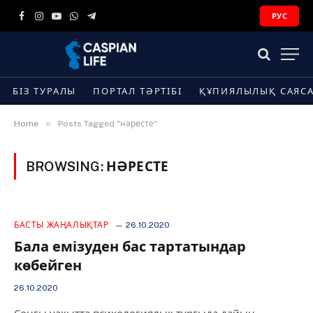
РУС
Facebook
Instagram
YouTube
WhatsApp
Telegram
БІЗ ТУРАЛЫ
ПОРТАЛ ТӘРТІБІ
ҚҰПИЯЛЫЛЫҚ САЯС
»
Home
Posts Tagged "нәресте"
BROWSING:
НӘРЕСТЕ
БАСТЫ ЖАҢАЛЫҚТАР
26.10.2020
Бала емізуден бас тартатындар
көбейген
26.10.2020