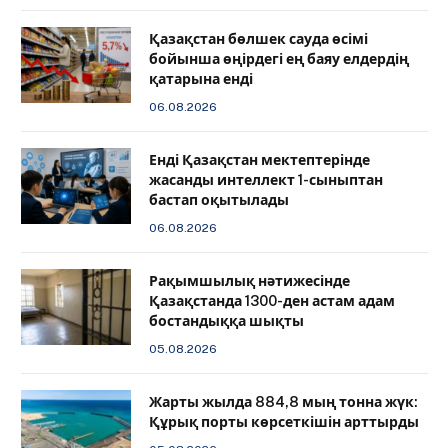
Қазақстан бөлшек сауда өсімі
бойынша өңірдегі ең баяу елдердің
қатарына енді
06.08.2026
️Енді Қазақстан мектептерінде
жасанды интеллект 1-сыныптан
бастап оқытылады
06.08.2026
Рақымшылық нәтижесінде
Қазақстанда 1300-ден астам адам
бостандыққа шықты
05.08.2026
Жарты жылда 884,8 мың тонна жүк:
Құрық порты көрсеткішін арттырды