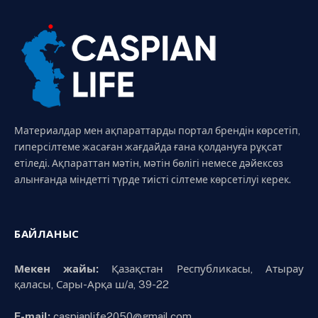
Материалдар мен ақпараттарды портал брендін көрсетіп,
гиперсілтеме жасаған жағдайда ғана қолдануға рұқсат
етіледі. Ақпараттан мәтін, мәтін бөлігі немесе дәйексөз
алынғанда міндетті түрде тиісті сілтеме көрсетілуі керек.
БАЙЛАНЫС
Мекен жайы:
Қазақстан Республикасы, Атырау
қаласы, Сары-Арқа ш/а, 39-22
E-mail:
caspianlife2050@gmail.com