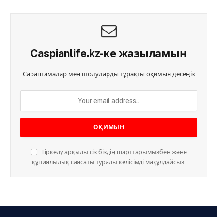
Caspianlife.kz-ке жазыламын
Сараптамалар мен шолуларды тұрақты оқимын десеңіз
Тіркелу арқылы сіз біздің шарттарымызбен және
құпиялылық саясаты туралы келісімді мақұлдайсыз.