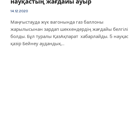
науқастың жағдайы ауыр
14.12.2020
Маңғыстауда жүк вагонында газ баллоны
жарылысынан зардап шеккендердің жағдайы белгілі
болды. Бұл туралы ҚазАқпарат хабарлайды. 5 науқас
қазір Бейнеу аудандық…