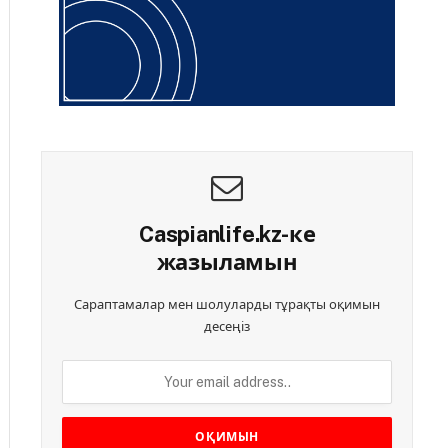
Caspianlife.kz-ке
жазыламын
Сараптамалар мен шолуларды тұрақты оқимын
десеңіз