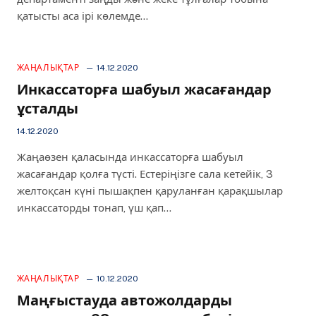
қатысты аса ірі көлемде…
ЖАҢАЛЫҚТАР
14.12.2020
Инкассаторға шабуыл жасағандар
ұсталды
14.12.2020
Жаңаөзен қаласында инкассаторға шабуыл
жасағандар қолға түсті. Естеріңізге сала кетейік, 3
желтоқсан күні пышақпен қаруланған қарақшылар
инкассаторды тонап, үш қап…
ЖАҢАЛЫҚТАР
10.12.2020
Маңғыстауда автожолдарды