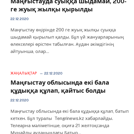
Маңғыстауда суыққа шыдамай, 200-
ге жуық жылқы қырылды
22.12.2020
Маңғыстау өңірінде 200 ге жуық жылқы суыққа
шыдамай қырылып қалды. Бұл үй жануарларының
өлекселері өрістен табылған. Аудан әкімдігінің
айтуынша, олар…
ЖАҢАЛЫҚТАР
22.12.2020
Маңғыстау облысында екі бала
құдыққа құлап, қайтыс болды
22.12.2020
Маңғыстау облысында екі бала құдыққа құлап, батып
кеткен. Бұл туралы Tengrinews.kz хабарлайды.
Телеарна мәліметінше, оқиға 21 желтоқсанда
Мұнайлы ауданындағы Батыр…