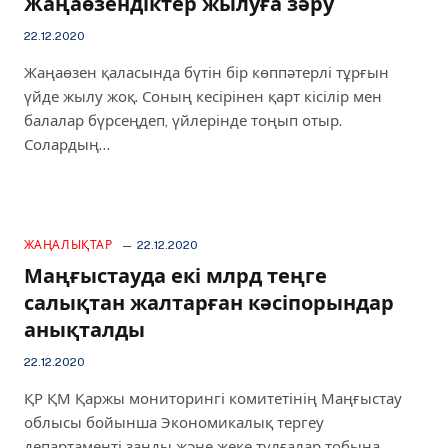
Жаңаөзендіктер жылуға зәру
22.12.2020
Жаңаөзен қаласында бүтін бір көппәтерлі тұрғын
үйде жылу жоқ. Соның кесірінен қарт кісілір мен
балалар бүрсеңдеп, үйлерінде тоңып отыр.
Солардың…
ЖАҢАЛЫҚТАР
22.12.2020
Маңғыстауда екі млрд теңге
салықтан жалтарған кәсіпорындар
анықталды
22.12.2020
ҚР ҚМ Қаржы мониторингі комитетінің Маңғыстау
облысы бойынша Экономикалық тергеу
департаменті заңды және жеке тұлғалар тобына