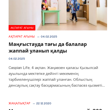
АҚПАРАТ АҒЫНЫ
АҚПАРАТ АҒЫНЫ
04.02.2025
Маңғыстауда тағы да балалар
жаппай уланып қалды
04.02.2025
Caspian Life, 4 ақпан. Жаңаөзен қаласы Қызылсай
ауылында мектепке дейінгі мекеменің
тәрбиеленушілері жаппай уланған. Облыстың
денсаулық сақтау басқармасының баспасөз қызметі…
ЖАҢАЛЫҚТАР
22.12.2020