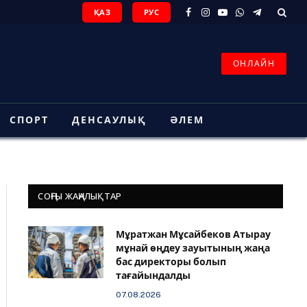
ҚАЗ
РУС
Facebook
Instagram
YouTube
WhatsApp
Telegram
ОНЛАЙН
СПОРТ
ДЕНСАУЛЫҚ
ӘЛЕМ
СОҢҒЫ ЖАҢАЛЫҚТАР
Мұратжан Мұсайбеков Атырау
мұнай өңдеу зауытының жаңа
бас директоры болып
тағайындалды
07.08.2026