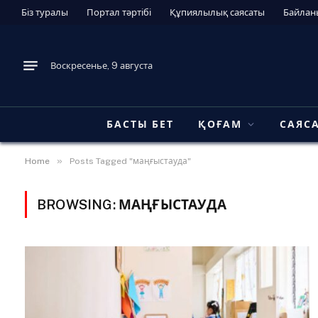
Біз туралы
Портал тәртібі
Құпиялылық саясаты
Байлан
Воскресенье, 9 августа
БАСТЫ БЕТ
ҚОҒАМ
САЯС
»
Home
Posts Tagged "маңғыстауда"
BROWSING:
МАҢҒЫСТАУДА