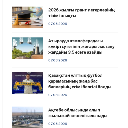
2026 жылғы грант иегерлерінің
тізімі шықты
07.08.2026
Атырауда атмосферадағы
күкіртсутегінің жоғары ластану
жағдайы 3,5 есеге азайды
07.08.2026
Қазақстан ұлттық футбол
құрамасының жаңа бас
бапкерінің есімі белгілі болды
07.08.2026
Ақтөбе облысында алып
жылыжай кешені салынады
07.08.2026