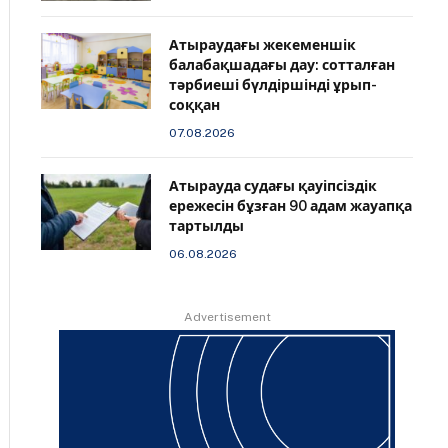
Атыраудағы жекеменшік
балабақшадағы дау: сотталған
тәрбиеші бүлдіршінді ұрып-
соққан
07.08.2026
Атырауда судағы қауіпсіздік
ережесін бұзған 90 адам жауапқа
тартылды
06.08.2026
Advertisement