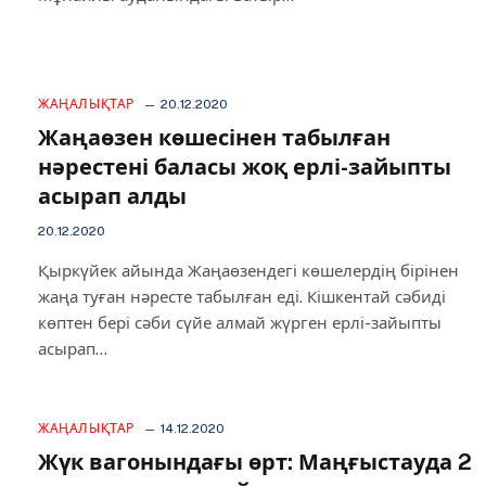
ЖАҢАЛЫҚТАР
20.12.2020
Жаңаөзен көшесінен табылған
нәрестені баласы жоқ ерлі-зайыпты
асырап алды
20.12.2020
Қыркүйек айында Жаңаөзендегі көшелердің бірінен
жаңа туған нәресте табылған еді. Кішкентай сәбиді
көптен бері сәби сүйе алмай жүрген ерлі-зайыпты
асырап…
ЖАҢАЛЫҚТАР
14.12.2020
Жүк вагонындағы өрт: Маңғыстауда 2