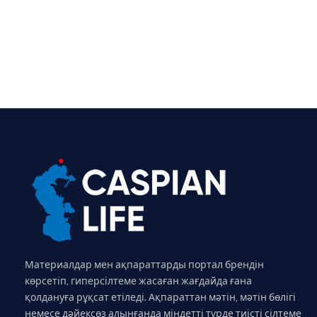
Материалдар мен ақпараттарды портал брендін
көрсетіп, гиперсілтеме жасаған жағдайда ғана
қолдануға рұқсат етіледі. Ақпараттан мәтін, мәтін бөлігі
немесе дәйексөз алынғанда міндетті түрде тиісті сілтеме