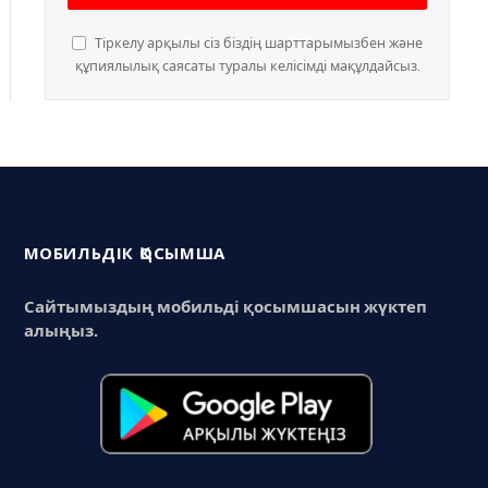
Тіркелу арқылы сіз біздің шарттарымызбен және
құпиялылық саясаты туралы келісімді мақұлдайсыз.
МОБИЛЬДІК ҚОСЫМША
Сайтымыздың мобильді қосымшасын жүктеп
алыңыз.