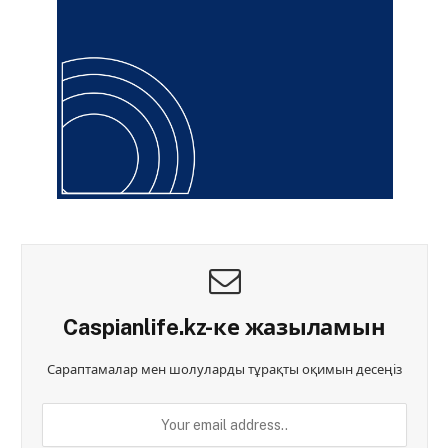
Caspianlife.kz-ке жазыламын
Сараптамалар мен шолуларды тұрақты оқимын десеңіз