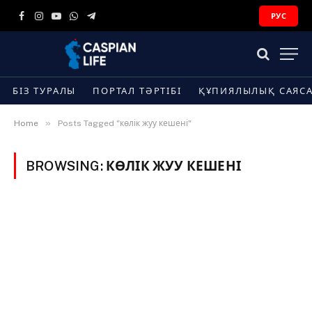
РУС
Facebook
Instagram
YouTube
WhatsApp
Telegram
БІЗ ТУРАЛЫ
ПОРТАЛ ТӘРТІБІ
ҚҰПИЯЛЫЛЫҚ САЯС
»
Home
Posts Tagged "көлік жуу кешені"
BROWSING:
КӨЛІК ЖУУ КЕШЕНІ