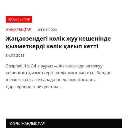
ЖАҢАЛЫҚТАР
ЖАҢАЛЫҚТАР
24.03.2022
Жаңаөзендегі көлік жуу кешенінде
қызметкерді көлік қағып кетті
24.03.2022
CaspianLife, 24 наурыз — Жаңаөзенде автожуу
кешенінің қызметкерін көлік жаншып өтті. Зардап
шеккен қызға тез арада операция жасалды.
Дәрігерлердің айтуынша,…
СОҢҒЫ ЖАҢАЛЫҚТАР