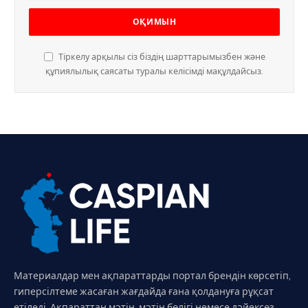
Тіркелу арқылы сіз біздің шарттарымызбен және
құпиялылық саясаты туралы келісімді мақұлдайсыз.
Материалдар мен ақпараттарды портал брендін көрсетіп,
гиперсілтеме жасаған жағдайда ғана қолдануға рұқсат
етіледі. Ақпараттан мәтін, мәтін бөлігі немесе дәйексөз