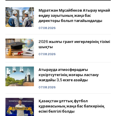
Мұратжан Мұсайбеков Атырау мұнай
өңдеу зауытының жаңа бас
директоры болып тағайындалды
07.08.2026
2026 жылғы грант иегерлерінің тізімі
шықты
07.08.2026
Атырауда атмосферадағы
күкіртсутегінің жоғары ластану
жағдайы 3,5 есеге азайды
07.08.2026
Қазақстан ұлттық футбол
құрамасының жаңа бас бапкерінің
есімі белгілі болды