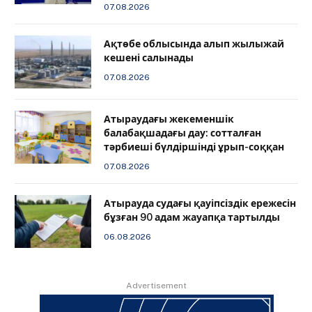
07.08.2026
Ақтөбе облысында алып жылыжай
кешені салынады
07.08.2026
Атыраудағы жекеменшік
балабақшадағы дау: сотталған
тәрбиеші бүлдіршінді ұрып-соққан
07.08.2026
Атырауда судағы қауіпсіздік ережесін
бұзған 90 адам жауапқа тартылды
06.08.2026
Advertisement