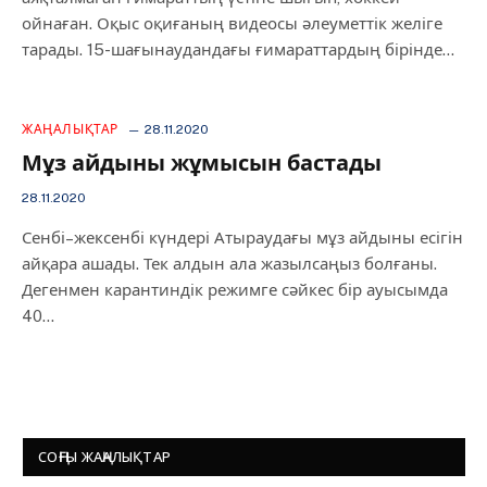
ойнаған. Оқыс оқиғаның видеосы әлеуметтік желіге
тарады. 15-шағынаудандағы ғимараттардың бірінде…
ЖАҢАЛЫҚТАР
28.11.2020
Мұз айдыны жұмысын бастады
28.11.2020
Сенбі–жексенбі күндері Атыраудағы мұз айдыны есігін
айқара ашады. Тек алдын ала жазылсаңыз болғаны.
Дегенмен карантиндік режимге сәйкес бір ауысымда
40…
СОҢҒЫ ЖАҢАЛЫҚТАР