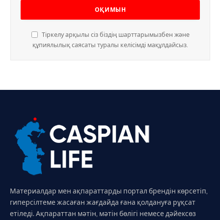
Тіркелу арқылы сіз біздің шарттарымызбен және
құпиялылық саясаты туралы келісімді мақұлдайсыз.
Материалдар мен ақпараттарды портал брендін көрсетіп,
гиперсілтеме жасаған жағдайда ғана қолдануға рұқсат
етіледі. Ақпараттан мәтін, мәтін бөлігі немесе дәйексөз