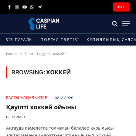
РУС
Facebook
Instagram
YouTube
WhatsApp
Telegram
БІЗ ТУРАЛЫ
ПОРТАЛ ТӘРТІБІ
ҚҰПИЯЛЫЛЫҚ САЯС
»
Home
Posts Tagged "хоккей"
BROWSING:
ХОККЕЙ
БАСТЫ ЖАҢАЛЫҚТАР
02.12.2020
Қауіпті хоккей ойыны
02.12.2020
Ақтауда кәмелетке толмаған балалар құрылысы
аяқталмаған ғимараттың үстіне шығып, хоккей