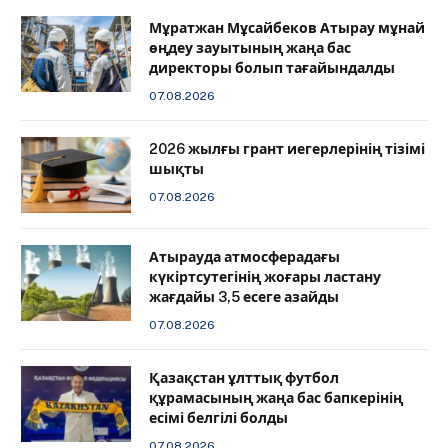
Мұратжан Мұсайбеков Атырау мұнай
өңдеу зауытының жаңа бас
директоры болып тағайындалды
07.08.2026
2026 жылғы грант иегерлерінің тізімі
шықты
07.08.2026
Атырауда атмосферадағы
күкіртсутегінің жоғары ластану
жағдайы 3,5 есеге азайды
07.08.2026
Қазақстан ұлттық футбол
құрамасының жаңа бас бапкерінің
есімі белгілі болды
07.08.2026