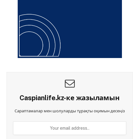
Caspianlife.kz-ке жазыламын
Сараптамалар мен шолуларды тұрақты оқимын десеңіз