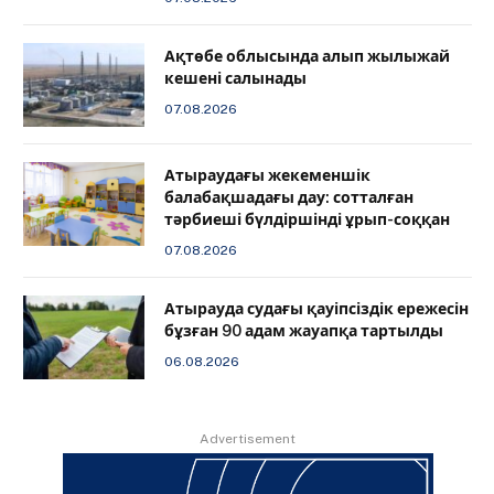
Ақтөбе облысында алып жылыжай
кешені салынады
07.08.2026
Атыраудағы жекеменшік
балабақшадағы дау: сотталған
тәрбиеші бүлдіршінді ұрып-соққан
07.08.2026
Атырауда судағы қауіпсіздік ережесін
бұзған 90 адам жауапқа тартылды
06.08.2026
Advertisement